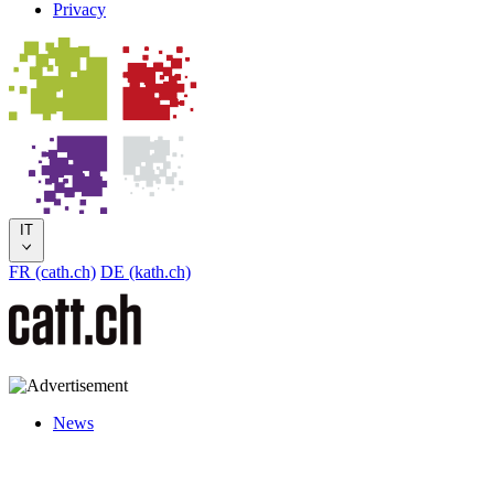
Privacy
IT
FR (cath.ch)
DE (kath.ch)
News