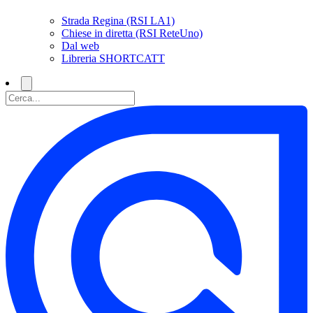
Strada Regina (RSI LA1)
Chiese in diretta (RSI ReteUno)
Dal web
Libreria SHORTCATT