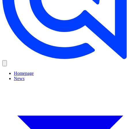
Homepage
News