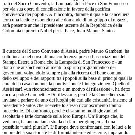
frati del Sacro Convento, la Lampada della Pace di San Francesco
per «la sua opera di conciliazione in favore della pacifica
convivenza dei popoli». All’incontro, durante il quale la cancelliera
terrà una lectio e risponderà alle domande di un gruppo di ragazzi,
sarà presente anche il presidente uscente della Repubblica della
Colombia e premio Nobel per la Pace, Juan Manuel Santos.
Il custode del Sacro Convento di Assisi, padre Mauro Gambetti, ha
sottolineato nel corso di una conferenza presso l’associazione della
Stampa Estera a Roma che la Lampada di San Francesco è «un
dono che auspichiamo alimenti lo spirito programmatico dei
governanti volgendolo sempre più alla ricerca del bene comune,
dello sviluppo e dei rapporti tra i popoli sulla base di principi quali la
cura della casa comune, la condivisione e l’integrazione». Quello di
Assisi sarà «un riconoscimento e un motivo di riflessione», ha detto
ancora padre Gambetti. «Di riflessione, perché la Cancelliera sarà
invitata a parlare da uno dei luoghi più cari alla cristianità, insieme al
presidente Santos che ricevette lo stesso riconoscimento l’anno
precedente. Di confronto, perché ci saranno molti giovani ad
ascoltarla e farle domande sulla loro Europa. Un’Europa che, lo
vediamo, ha ancora tanta strada da fare per giungere ad una
possibile “unità plurale”. L’Europa deve confrontarsi con le luci e le
ombre della sua storia e le difformità interne ed esterne, imparando