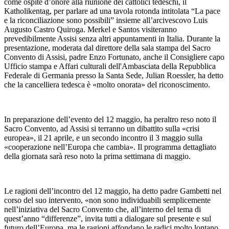
come ospite d’onore alla riunione dei cattolici tedeschi, il
Katholikentag, per parlare ad una tavola rotonda intitolata “La pace
e la riconciliazione sono possibili” insieme all’arcivescovo Luis
Augusto Castro Quiroga. Merkel e Santos visiteranno
prevedibilmente Assisi senza altri appuntamenti in Italia. Durante la
presentazione, moderata dal direttore della sala stampa del Sacro
Convento di Assisi, padre Enzo Fortunato, anche il Consigliere capo
Ufficio stampa e Affari culturali dell'Ambasciata della Repubblica
Federale di Germania presso la Santa Sede, Julian Roessler, ha detto
che la cancelliera tedesca è «molto onorata» del riconoscimento.
In preparazione dell’evento del 12 maggio, ha peraltro reso noto il
Sacro Convento, ad Assisi si terranno un dibattito sulla «crisi
europea», il 21 aprile, e un secondo incontro il 3 maggio sulla
«cooperazione nell’Europa che cambia». Il programma dettagliato
della giornata sarà reso noto la prima settimana di maggio.
Le ragioni dell’incontro del 12 maggio, ha detto padre Gambetti nel
corso del suo intervento, «non sono individuabili semplicemente
nell’iniziativa del Sacro Convento che, all’interno del tema di
quest’anno “differenze”, invita tutti a dialogare sul presente e sul
futuro dell’Europa, ma le ragioni affondano le radici molto lontano