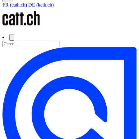
FR (cath.ch)
DE (kath.ch)