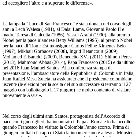
ad accogliere l’altro e a superare le differenze».
La lampada “Luce di San Francesco” è stata donata nel corso degli
anni a Lech Walesa (1981), al Dalai Lama, Giovanni Paolo II e
madre Teresa di Calcutta (1986), Yasser Arafat (1990), alla premio
Nobel per la pace irlandese Betty Williams (1995), al premio Nobel
per la pace di Tiomr Est monsignor Carlos Felipe Ximenes Belo
(1997), Mikhail Gorbacev (2008), Ingrid Betancourt (2009),
Mohamed ElBaradei (2009), Benedetto XVI (2011), Shimon Peres
(2013), Mahmoud Abbas (2014), Papa Francesco (2015) e da ultimo
nel 2016 Juan Manuel Santos. Alla conferenza stampa di
presentazione, l’ambasciatore della Repubblica di Colombia in Italia,
Juan Rafael Mesa Zuleta ha assicurato che il presidente colombiano
uscente (le elezioni per la scelta del suo successore si terranno il 27
maggio con ballottaggio il 17 giugno) «è molto contento di visitare
nuovamente Assisi».
Nel corso degli ultimi anni Santos, protagonista dell’Accordo di
pace con i guerriglieri, ha incontrato il Papa a Roma e lo ha accolto
quando Francesco ha visitato la Colombia l’anno scorso. Prima di
giungere in Italia il capo di Stato latinoamericano è atteso a Münster