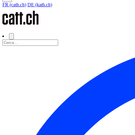
FR (cath.ch)
DE (kath.ch)