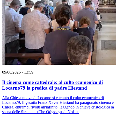
09/08/2026 - 13:59
Il cinema come cattedrale: al culto ecumenico di
Locarno79 la predica di padre Hiestand
Alla Chiesa nuova di Locarno si è tenuto il culto ecumenico di
Locarno79. Il gesuita Franz-Xaver Hiestand ha paragonato cinema e
Chiesa, entrambi rivolti all'infinito, leggendo in chiave cristologica la
scena delle Sirene in «The Odyssey» di Nolan.