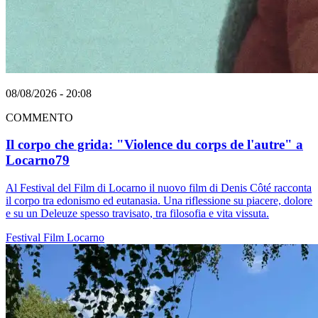
08/08/2026 - 20:08
COMMENTO
Il corpo che grida: "Violence du corps de l'autre" a
Locarno79
Al Festival del Film di Locarno il nuovo film di Denis Côté racconta
il corpo tra edonismo ed eutanasia. Una riflessione su piacere, dolore
e su un Deleuze spesso travisato, tra filosofia e vita vissuta.
Festival
Film
Locarno