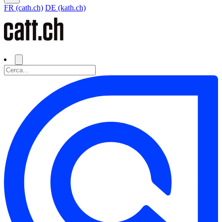
FR (cath.ch)
DE (kath.ch)