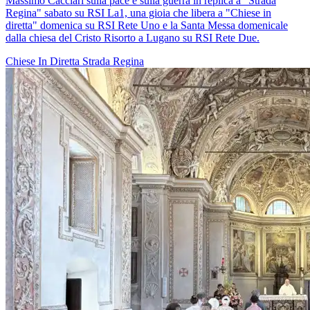
Massimo Cacciari sulla pace e sulla guerra in replica a "Strada
Regina" sabato su RSI La1, una gioia che libera a "Chiese in
diretta" domenica su RSI Rete Uno e la Santa Messa domenicale
dalla chiesa del Cristo Risorto a Lugano su RSI Rete Due.
Chiese In Diretta
Strada Regina