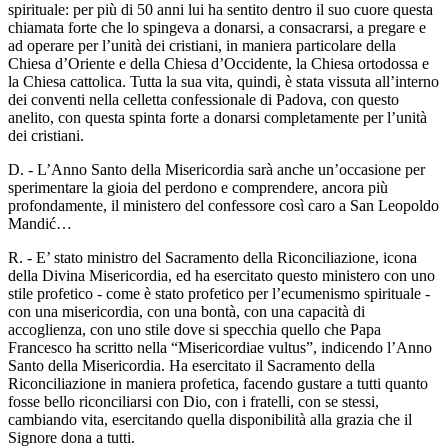
spirituale: per più di 50 anni lui ha sentito dentro il suo cuore questa
chiamata forte che lo spingeva a donarsi, a consacrarsi, a pregare e
ad operare per l’unità dei cristiani, in maniera particolare della
Chiesa d’Oriente e della Chiesa d’Occidente, la Chiesa ortodossa e
la Chiesa cattolica. Tutta la sua vita, quindi, è stata vissuta all’interno
dei conventi nella celletta confessionale di Padova, con questo
anelito, con questa spinta forte a donarsi completamente per l’unità
dei cristiani.
D. - L’Anno Santo della Misericordia sarà anche un’occasione per
sperimentare la gioia del perdono e comprendere, ancora più
profondamente, il ministero del confessore così caro a San Leopoldo
Mandić…
R. - E’ stato ministro del Sacramento della Riconciliazione, icona
della Divina Misericordia, ed ha esercitato questo ministero con uno
stile profetico - come è stato profetico per l’ecumenismo spirituale -
con una misericordia, con una bontà, con una capacità di
accoglienza, con uno stile dove si specchia quello che Papa
Francesco ha scritto nella “Misericordiae vultus”, indicendo l’Anno
Santo della Misericordia. Ha esercitato il Sacramento della
Riconciliazione in maniera profetica, facendo gustare a tutti quanto
fosse bello riconciliarsi con Dio, con i fratelli, con se stessi,
cambiando vita, esercitando quella disponibilità alla grazia che il
Signore dona a tutti.