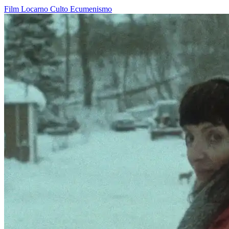
Film
Locarno
Culto
Ecumenismo