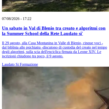
07/08/2026 - 17:22
Un sabato in Val di Blenio tra creato e algoritmi con
la Summer School della Rete Laudato si'
Il 29 agosto, alla Casa Montanina in Valle di Blenio, cinque voci -
dal biblista allo psichiatra -discutono di custodia del creato nel tempo
degli algoritmi, sulla scia dell'enciclica firmata da Leone XIV. Le
iscrizioni chiudono tra poco, il 9 agosto.
Laudato Si
Formazione