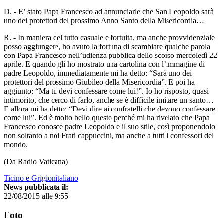
D. - E’ stato Papa Francesco ad annunciarle che San Leopoldo sarà
uno dei protettori del prossimo Anno Santo della Misericordia…
R. - In maniera del tutto casuale e fortuita, ma anche provvidenziale
posso aggiungere, ho avuto la fortuna di scambiare qualche parola
con Papa Francesco nell’udienza pubblica dello scorso mercoledì 22
aprile. E quando gli ho mostrato una cartolina con l’immagine di
padre Leopoldo, immediatamente mi ha detto: “Sarà uno dei
protettori del prossimo Giubileo della Misericordia”. E poi ha
aggiunto: “Ma tu devi confessare come lui!”. Io ho risposto, quasi
intimorito, che cerco di farlo, anche se è difficile imitare un santo…
E allora mi ha detto: “Devi dire ai confratelli che devono confessare
come lui”. Ed è molto bello questo perché mi ha rivelato che Papa
Francesco conosce padre Leopoldo e il suo stile, così proponendolo
non soltanto a noi Frati cappuccini, ma anche a tutti i confessori del
mondo.
(Da Radio Vaticana)
Ticino e Grigionitaliano
News pubblicata il:
22/08/2015 alle 9:55
Foto