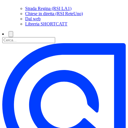
Strada Regina (RSI LA1)
Chiese in diretta (RSI ReteUno)
Dal web
Libreria SHORTCATT