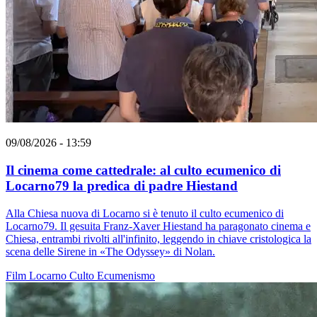
09/08/2026 - 13:59
Il cinema come cattedrale: al culto ecumenico di
Locarno79 la predica di padre Hiestand
Alla Chiesa nuova di Locarno si è tenuto il culto ecumenico di
Locarno79. Il gesuita Franz-Xaver Hiestand ha paragonato cinema e
Chiesa, entrambi rivolti all'infinito, leggendo in chiave cristologica la
scena delle Sirene in «The Odyssey» di Nolan.
Film
Locarno
Culto
Ecumenismo