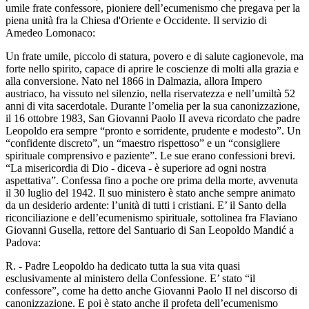
umile frate confessore, pioniere dell’ecumenismo che pregava per la
piena unità fra la Chiesa d'Oriente e Occidente. Il servizio di
Amedeo Lomonaco:
Un frate umile, piccolo di statura, povero e di salute cagionevole, ma
forte nello spirito, capace di aprire le coscienze di molti alla grazia e
alla conversione. Nato nel 1866 in Dalmazia, allora Impero
austriaco, ha vissuto nel silenzio, nella riservatezza e nell’umiltà 52
anni di vita sacerdotale. Durante l’omelia per la sua canonizzazione,
il 16 ottobre 1983, San Giovanni Paolo II aveva ricordato che padre
Leopoldo era sempre “pronto e sorridente, prudente e modesto”. Un
“confidente discreto”, un “maestro rispettoso” e un “consigliere
spirituale comprensivo e paziente”. Le sue erano confessioni brevi.
“La misericordia di Dio - diceva - è superiore ad ogni nostra
aspettativa”. Confessa fino a poche ore prima della morte, avvenuta
il 30 luglio del 1942. Il suo ministero è stato anche sempre animato
da un desiderio ardente: l’unità di tutti i cristiani. E’ il Santo della
riconciliazione e dell’ecumenismo spirituale, sottolinea fra Flaviano
Giovanni Gusella, rettore del Santuario di San Leopoldo Mandić a
Padova:
R. - Padre Leopoldo ha dedicato tutta la sua vita quasi
esclusivamente al ministero della Confessione. E’ stato “il
confessore”, come ha detto anche Giovanni Paolo II nel discorso di
canonizzazione. E poi è stato anche il profeta dell’ecumenismo