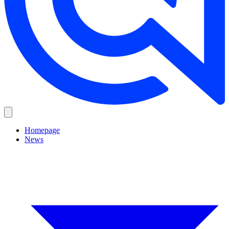
Homepage
News