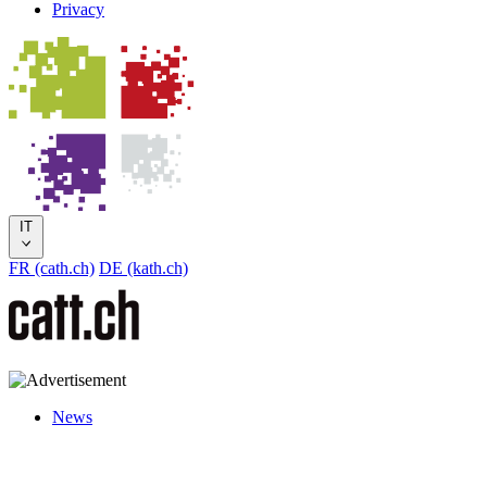
Privacy
IT
FR (cath.ch)
DE (kath.ch)
News