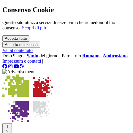
Consenso Cookie
Questo sito utilizza servizi di terze parti che richiedono il tuo
consenso.
Scopri di più
Accetta tutto
Accetta selezionati
Vai al contenuto
Dom 9 ago
|
Santo
del giorno
|
Parola rito
Romano
|
Ambrosiano
Impressum e contatti
|
IT