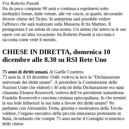
Fra Roberto Pasotti
Ha da poco compiuto 90 anni e continua a esprimersi sotto
molteplici forme, dalle vetrate, alle vie crucis, ai quadri, decorando
diverse chiese del Ticino. In anteprima sarà possibile vedere
l'affresco che sarà realizzato sulla Masseria di fra Martino. Il
protagonista è un artista di casa nostra. Un artista che intreccia le sue
opere con un’altra vocazione: fra Roberto Pasotti si racconta e
racconta come vede il mondo.
CHIESE IN DIRETTA, domenica 10
dicembre alle 8.30 su RSI Rete Uno
75 anni di diritti umani,
di Gaëlle Courtens
75 anni fa, il 10 dicembre 1948, vedeva la luce la “Dichiarazione
universale dei diritti umani”. A presiedere la Commissione delle
Nazioni Unite che elaborò i 30 articoli della Dichiarazione era stata
chiamata Eleanor Roosevelt, vedova dell’ex-presidente statunitense
Franklin Roosevelt e convinta cristiana episcopaliana. In che termini
la sua fede influenzò la sua lotta a favore dei diritti umani? Ne
parliamo con Alessandra Trotta, giurista e moderatora della Tavola
valdese, l’organo esecutivo della piccola minoranza protestante in
Italia, ricordando che compie 75 anni anche il Consiglio ecumenico
delle chiese.