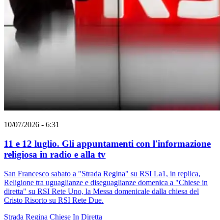
10/07/2026 - 6:31
11 e 12 luglio. Gli appuntamenti con l'informazione
religiosa in radio e alla tv
San Francesco sabato a "Strada Regina" su RSI La1, in replica,
Religione tra uguaglianze e diseguaglianze domenica a "Chiese in
diretta" su RSI Rete Uno, la Messa domenicale dalla chiesa del
Cristo Risorto su RSI Rete Due.
Strada Regina
Chiese In Diretta