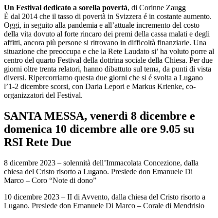
Un Festival dedicato a sorella povertà
, di Corinne Zaugg
È dal 2014 che il tasso di povertà in Svizzera é in costante aumento.
Oggi, in seguito alla pandemia e all’attuale incremento del costo
della vita dovuto al forte rincaro dei premi della cassa malati e degli
affitti, ancora più persone si ritrovano in difficoltà finanziarie. Una
situazione che preoccupa e che la Rete Laudato si’ ha voluto porre al
centro del quarto Festival della dottrina sociale della Chiesa. Per due
giorni oltre trenta relatori, hanno dibattuto sul tema, da punti di vista
diversi. Ripercorriamo questa due giorni che si é svolta a Lugano
l’1-2 dicembre scorsi, con Daria Lepori e Markus Krienke, co-
organizzatori del Festival.
SANTA MESSA, venerdì 8 dicembre e
domenica 10 dicembre alle ore 9.05 su
RSI Rete Due
8 dicembre 2023 – solennità dell’Immacolata Concezione, dalla
chiesa del Cristo risorto a Lugano. Presiede don Emanuele Di
Marco – Coro “Note di dono”
10 dicembre 2023 – II di Avvento, dalla chiesa del Cristo risorto a
Lugano. Presiede don Emanuele Di Marco – Corale di Mendrisio