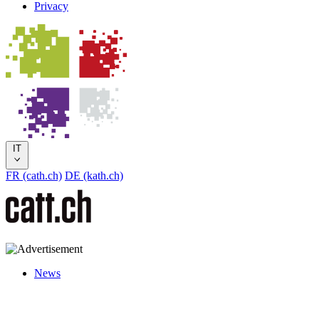
Privacy
IT
FR (cath.ch)
DE (kath.ch)
News