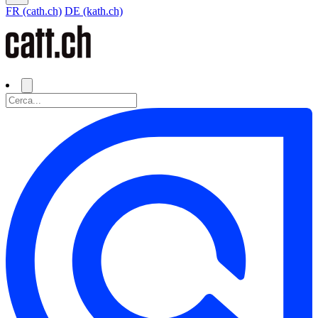
FR (cath.ch)
DE (kath.ch)