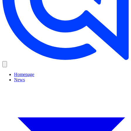
Homepage
News