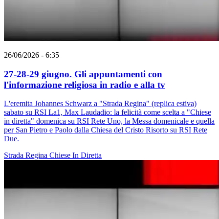
26/06/2026 - 6:35
27-28-29 giugno. Gli appuntamenti con
l'informazione religiosa in radio e alla tv
L'eremita Johannes Schwarz a "Strada Regina" (replica estiva)
sabato su RSI La1, Max Laudadio: la felicità come scelta a "Chiese
in diretta" domenica su RSI Rete Uno, la Messa domenicale e quella
per San Pietro e Paolo dalla Chiesa del Cristo Risorto su RSI Rete
Due.
Strada Regina
Chiese In Diretta