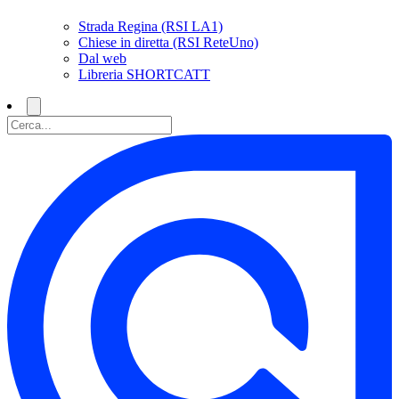
Strada Regina (RSI LA1)
Chiese in diretta (RSI ReteUno)
Dal web
Libreria SHORTCATT