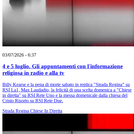
03/07/2026 - 6:37
4 e 5 luglio. Gli appuntamenti con l'informazione
religiosa in radio e alla tv
Billy Kearse e la pena di morte sabato in replica "Strada Regina" su
RSI La1, Max Laudadio, la felicità di una scelta domenica a "Chiese
in diretta" su RSI Rete Uno e la messa domenicale dalla chiesa del
Cristo Risorto su RSI Rete Due.
Strada Regina
Chiese In Diretta