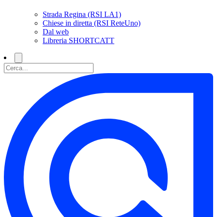
Strada Regina (RSI LA1)
Chiese in diretta (RSI ReteUno)
Dal web
Libreria SHORTCATT