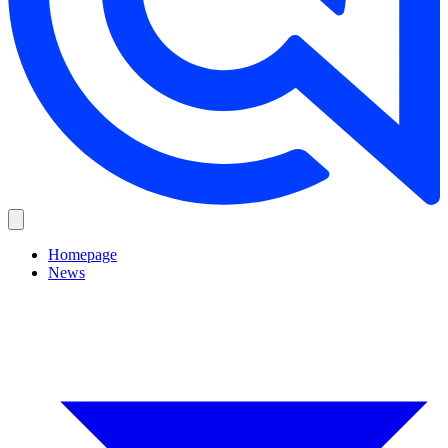
Homepage
News