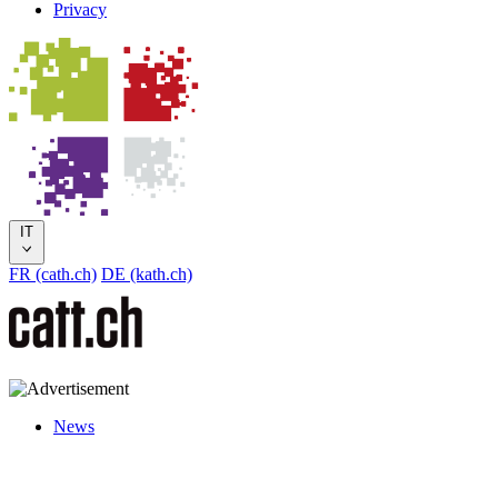
Privacy
IT
FR (cath.ch)
DE (kath.ch)
News