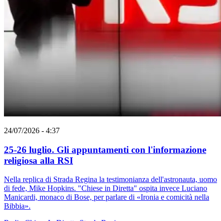
24/07/2026 - 4:37
25-26 luglio. Gli appuntamenti con l'informazione
religiosa alla RSI
Nella replica di Strada Regina la testimonianza dell'astronauta, uomo
di fede, Mike Hopkins. "Chiese in Diretta" ospita invece Luciano
Manicardi, monaco di Bose, per parlare di «Ironia e comicità nella
Bibbia».