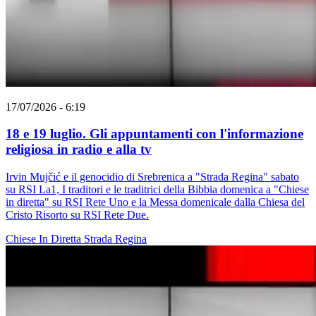
17/07/2026 - 6:19
18 e 19 luglio. Gli appuntamenti con l'informazione
religiosa in radio e alla tv
Irvin Mujčić e il genocidio di Srebrenica a "Strada Regina" sabato
su RSI La1, I traditori e le traditrici della Bibbia domenica a "Chiese
in diretta" su RSI Rete Uno e la Messa domenicale dalla Chiesa del
Cristo Risorto su RSI Rete Due.
Chiese In Diretta
Strada Regina