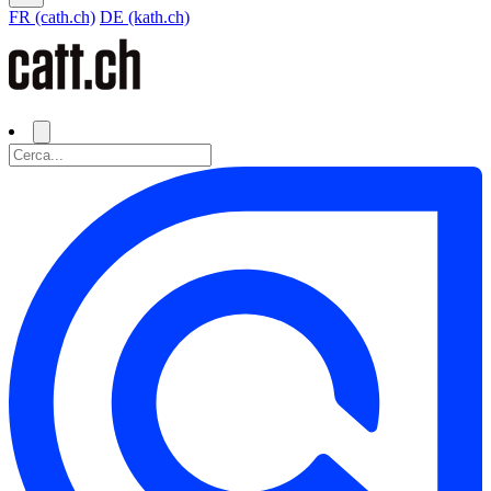
FR (cath.ch)
DE (kath.ch)