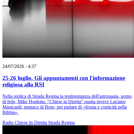
24/07/2026 - 4:37
25-26 luglio. Gli appuntamenti con l'informazione
religiosa alla RSI
Nella replica di Strada Regina la testimonianza dell'astronauta, uomo
di fede, Mike Hopkins. "Chiese in Diretta" ospita invece Luciano
Manicardi, monaco di Bose, per parlare di «Ironia e comicità nella
Bibbia».
Radio
Chiese In Diretta
Strada Regina