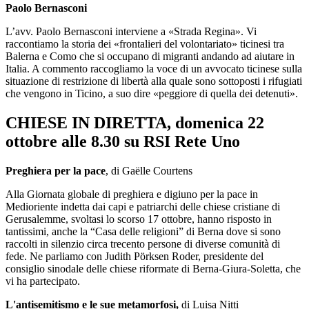
Paolo Bernasconi
L’avv. Paolo Bernasconi interviene a «Strada Regina». Vi
raccontiamo la storia dei «frontalieri del volontariato» ticinesi tra
Balerna e Como che si occupano di migranti andando ad aiutare in
Italia. A commento raccogliamo la voce di un avvocato ticinese sulla
situazione di restrizione di libertà alla quale sono sottoposti i rifugiati
che vengono in Ticino, a suo dire «peggiore di quella dei detenuti».
CHIESE IN DIRETTA, domenica 22
ottobre alle 8.30 su RSI Rete Uno
Preghiera per la pace
, di Gaëlle Courtens
Alla Giornata globale di preghiera e digiuno per la pace in
Medioriente indetta dai capi e patriarchi delle chiese cristiane di
Gerusalemme, svoltasi lo scorso 17 ottobre, hanno risposto in
tantissimi, anche la “Casa delle religioni” di Berna dove si sono
raccolti in silenzio circa trecento persone di diverse comunità di
fede. Ne parliamo con Judith Pörksen Roder, presidente del
consiglio sinodale delle chiese riformate di Berna-Giura-Soletta, che
vi ha partecipato.
L'antisemitismo e le sue metamorfosi,
di Luisa Nitti