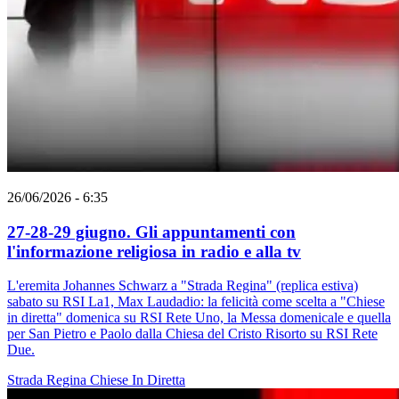
26/06/2026 - 6:35
27-28-29 giugno. Gli appuntamenti con
l'informazione religiosa in radio e alla tv
L'eremita Johannes Schwarz a "Strada Regina" (replica estiva)
sabato su RSI La1, Max Laudadio: la felicità come scelta a "Chiese
in diretta" domenica su RSI Rete Uno, la Messa domenicale e quella
per San Pietro e Paolo dalla Chiesa del Cristo Risorto su RSI Rete
Due.
Strada Regina
Chiese In Diretta