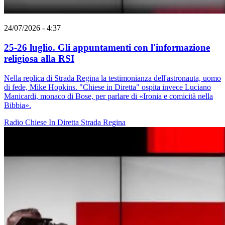
24/07/2026 - 4:37
25-26 luglio. Gli appuntamenti con l'informazione
religiosa alla RSI
Nella replica di Strada Regina la testimonianza dell'astronauta, uomo
di fede, Mike Hopkins. "Chiese in Diretta" ospita invece Luciano
Manicardi, monaco di Bose, per parlare di «Ironia e comicità nella
Bibbia».
Radio
Chiese In Diretta
Strada Regina