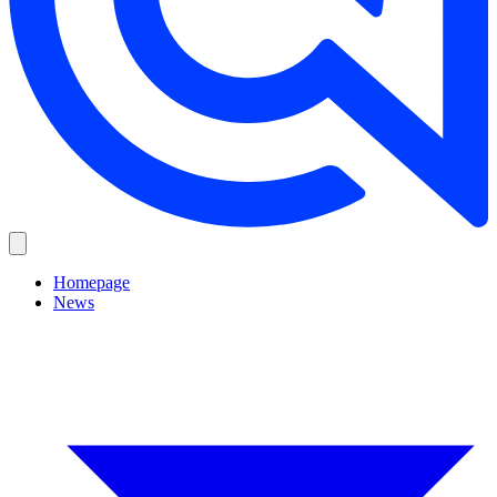
Homepage
News