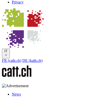
Privacy
IT
FR (cath.ch)
DE (kath.ch)
News