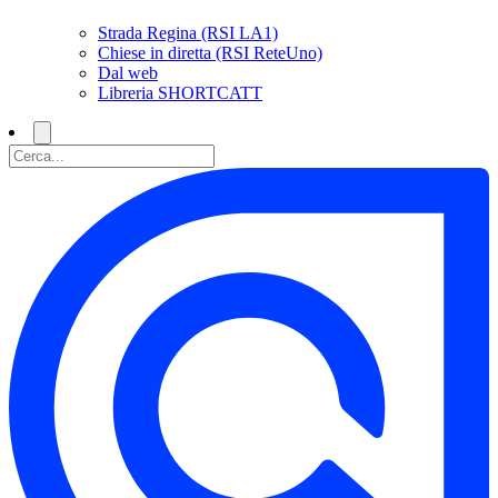
Strada Regina (RSI LA1)
Chiese in diretta (RSI ReteUno)
Dal web
Libreria SHORTCATT