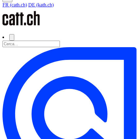
FR (cath.ch)
DE (kath.ch)