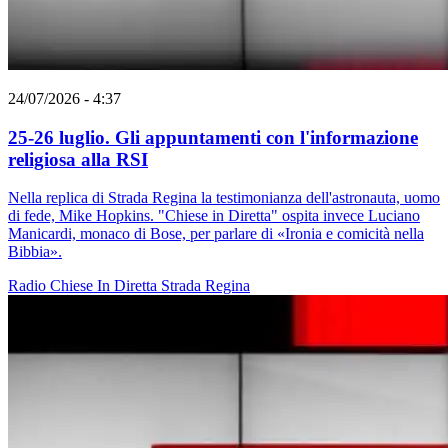
24/07/2026 - 4:37
25-26 luglio. Gli appuntamenti con l'informazione
religiosa alla RSI
Nella replica di Strada Regina la testimonianza dell'astronauta, uomo
di fede, Mike Hopkins. "Chiese in Diretta" ospita invece Luciano
Manicardi, monaco di Bose, per parlare di «Ironia e comicità nella
Bibbia».
Radio
Chiese In Diretta
Strada Regina