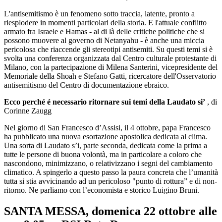
L'antisemitismo è un fenomeno sotto traccia, latente, pronto a
riesplodere in momenti particolari della storia. E l'attuale conflitto
armato fra Israele e Hamas - al di là delle critiche politiche che si
possono muovere al governo di Netanyahu - è anche una miccia
pericolosa che riaccende gli stereotipi antisemiti. Su questi temi si è
svolta una conferenza organizzata dal Centro culturale protestante di
Milano, con la partecipazione di Milena Santerini, vicepresidente del
Memoriale della Shoah e Stefano Gatti, ricercatore dell'Osservatorio
antisemitismo del Centro di documentazione ebraico.
Ecco perché é necessario ritornare sui temi della Laudato si’
, di
Corinne Zaugg
Nel giorno di San Francesco d’Assisi, il 4 ottobre, papa Francesco
ha pubblicato una nuova esortazione apostolica dedicata al clima.
Una sorta di Laudato s’i, parte seconda, dedicata come la prima a
tutte le persone di buona volontà, ma in particolare a coloro che
nascondono, minimizzano, o relativizzano i segni del cambiamento
climatico. A spingerlo a questo passo la paura concreta che l’umanità
tutta si stia avvicinando ad un pericoloso "punto di rottura” e di non-
ritorno. Ne parliamo con l’economista e storico Luigino Bruni.
SANTA MESSA, domenica 22 ottobre alle