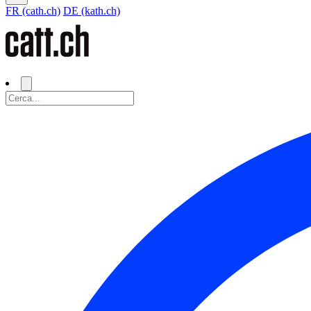
FR (cath.ch)
DE (kath.ch)