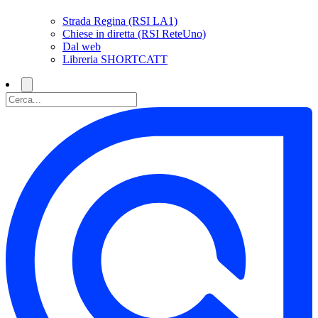
Strada Regina (RSI LA1)
Chiese in diretta (RSI ReteUno)
Dal web
Libreria SHORTCATT