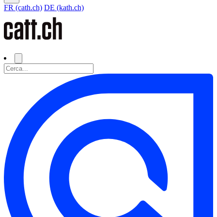
FR (cath.ch)
DE (kath.ch)