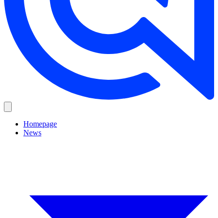
Homepage
News