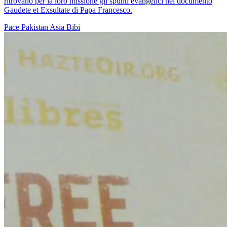
ritrovano per la loro missione gli spunti evangelici nel documento
Gaudete et Exsultate di Papa Francesco.
Pace
Pakistan
Asia Bibi