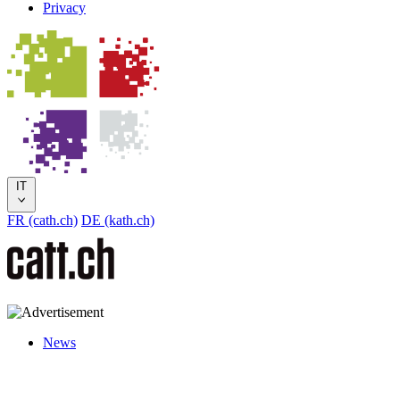
Privacy
IT
FR (cath.ch)
DE (kath.ch)
News