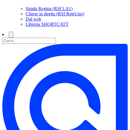
Strada Regina (RSI LA1)
Chiese in diretta (RSI ReteUno)
Dal web
Libreria SHORTCATT