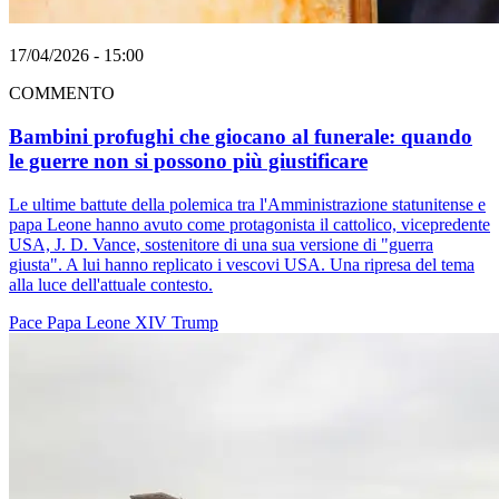
17/04/2026 - 15:00
COMMENTO
Bambini profughi che giocano al funerale: quando
le guerre non si possono più giustificare
Le ultime battute della polemica tra l'Amministrazione statunitense e
papa Leone hanno avuto come protagonista il cattolico, vicepredente
USA, J. D. Vance, sostenitore di una sua versione di "guerra
giusta". A lui hanno replicato i vescovi USA. Una ripresa del tema
alla luce dell'attuale contesto.
Pace
Papa Leone XIV
Trump