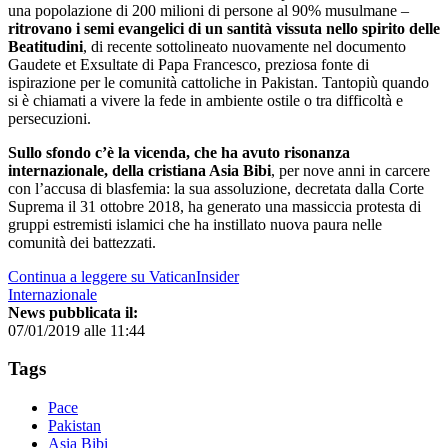
una popolazione di 200 milioni di persone al 90% musulmane –
ritrovano i semi evangelici di un santità vissuta nello spirito delle
Beatitudini
, di recente sottolineato nuovamente nel documento
Gaudete et Exsultate di Papa Francesco, preziosa fonte di
ispirazione per le comunità cattoliche in Pakistan. Tantopiù quando
si è chiamati a vivere la fede in ambiente ostile o tra difficoltà e
persecuzioni.
Sullo sfondo c’è la vicenda, che ha avuto risonanza
internazionale, della cristiana Asia Bibi
, per nove anni in carcere
con l’accusa di blasfemia: la sua assoluzione, decretata dalla Corte
Suprema il 31 ottobre 2018, ha generato una massiccia protesta di
gruppi estremisti islamici che ha instillato nuova paura nelle
comunità dei battezzati.
Continua a leggere su VaticanInsider
Internazionale
News pubblicata il:
07/01/2019 alle 11:44
Tags
Pace
Pakistan
Asia Bibi