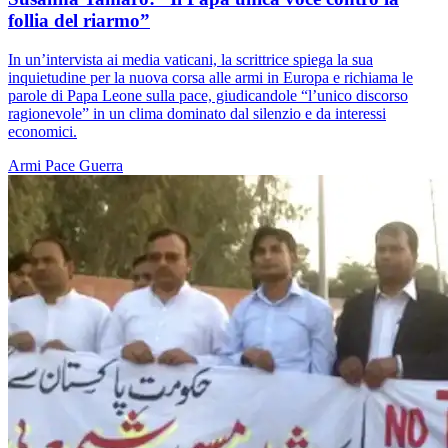
follia del riarmo”
In un’intervista ai media vaticani, la scrittrice spiega la sua
inquietudine per la nuova corsa alle armi in Europa e richiama le
parole di Papa Leone sulla pace, giudicandole “l’unico discorso
ragionevole” in un clima dominato dal silenzio e da interessi
economici.
Armi
Pace
Guerra