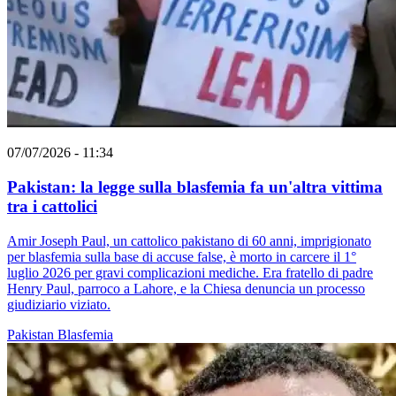
07/07/2026 - 11:34
Pakistan: la legge sulla blasfemia fa un'altra vittima
tra i cattolici
Amir Joseph Paul, un cattolico pakistano di 60 anni, imprigionato
per blasfemia sulla base di accuse false, è morto in carcere il 1°
luglio 2026 per gravi complicazioni mediche. Era fratello di padre
Henry Paul, parroco a Lahore, e la Chiesa denuncia un processo
giudiziario viziato.
Pakistan
Blasfemia