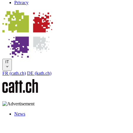
Privacy
IT
FR (cath.ch)
DE (kath.ch)
News