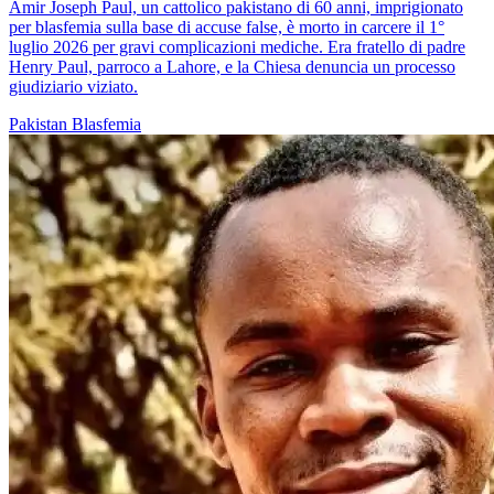
Amir Joseph Paul, un cattolico pakistano di 60 anni, imprigionato
per blasfemia sulla base di accuse false, è morto in carcere il 1°
luglio 2026 per gravi complicazioni mediche. Era fratello di padre
Henry Paul, parroco a Lahore, e la Chiesa denuncia un processo
giudiziario viziato.
Pakistan
Blasfemia