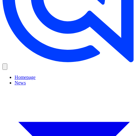
Homepage
News