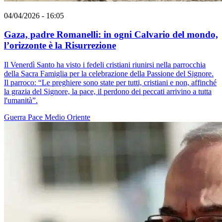
04/04/2026 - 16:05
Gaza, padre Romanelli: in ogni Calvario del mondo,
l’orizzonte è la Risurrezione
Il Venerdì Santo ha visto i fedeli cristiani riunirsi nella parrocchia
della Sacra Famiglia per la celebrazione della Passione del Signore.
Il parroco: “Le preghiere sono state per tutti, cristiani e non, affinché
la grazia del Signore, la pace, il perdono dei peccati arrivino a tutta
l'umanità”.
Guerra
Pace
Medio Oriente