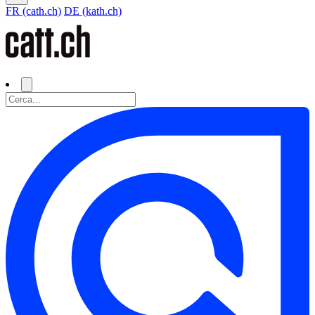
FR (cath.ch)
DE (kath.ch)