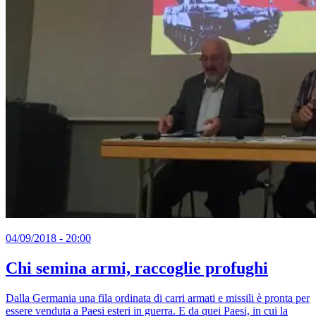
04/09/2018 - 20:00
Chi semina armi, raccoglie profughi
Dalla Germania una fila ordinata di carri armati e missili è pronta per
essere venduta a Paesi esteri in guerra. E da quei Paesi, in cui la