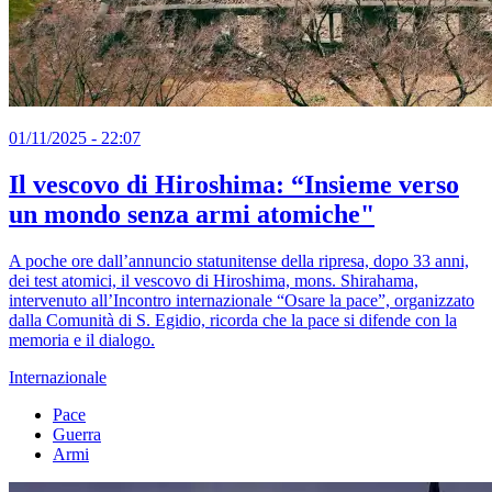
01/11/2025 - 22:07
Il vescovo di Hiroshima: “Insieme verso
un mondo senza armi atomiche"
A poche ore dall’annuncio statunitense della ripresa, dopo 33 anni,
dei test atomici, il vescovo di Hiroshima, mons. Shirahama,
intervenuto all’Incontro internazionale “Osare la pace”, organizzato
dalla Comunità di S. Egidio, ricorda che la pace si difende con la
memoria e il dialogo.
Internazionale
Pace
Guerra
Armi