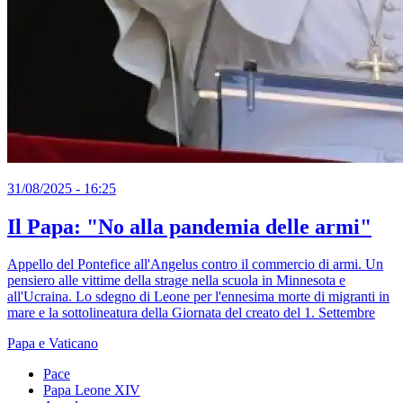
31/08/2025 - 16:25
Il Papa: "No alla pandemia delle armi"
Appello del Pontefice all'Angelus contro il commercio di armi. Un
pensiero alle vittime della strage nella scuola in Minnesota e
all'Ucraina. Lo sdegno di Leone per l'ennesima morte di migranti in
mare e la sottolineatura della Giornata del creato del 1. Settembre
Papa e Vaticano
Pace
Papa Leone XIV