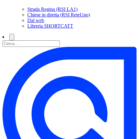
Strada Regina (RSI LA1)
Chiese in diretta (RSI ReteUno)
Dal web
Libreria SHORTCATT