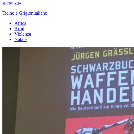
speranza».
Ticino e Grigionitaliano
Africa
Armi
Violenza
Natale