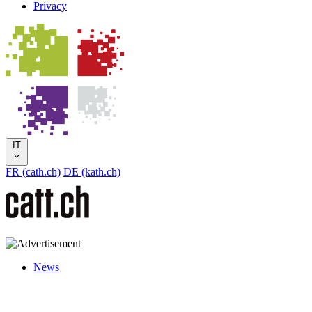
Privacy
IT
FR (cath.ch)
DE (kath.ch)
News