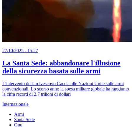
27/10/2025 - 15:27
La Santa Sede: abbandonare l'illusione
della sicurezza basata sulle armi
L'intervento dell'arcivescovo Caccia alle Nazioni Unite sulle armi
convenzionali. Lo scorso anno la spesa militare globale ha raggiunto
la cifra record di 2,7 trilioni di dollari
Internazionale
Armi
Santa Sede
Onu