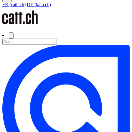
FR (cath.ch)
DE (kath.ch)