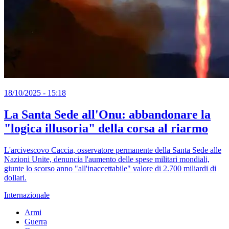
18/10/2025 - 15:18
La Santa Sede all'Onu: abbandonare la
"logica illusoria" della corsa al riarmo
L'arcivescovo Caccia, osservatore permanente della Santa Sede alle
Nazioni Unite, denuncia l'aumento delle spese militari mondiali,
giunte lo scorso anno "all'inaccettabile" valore di 2.700 miliardi di
dollari.
Internazionale
Armi
Guerra