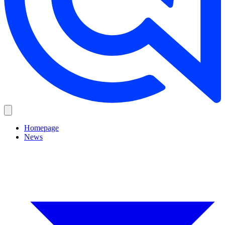
Homepage
News