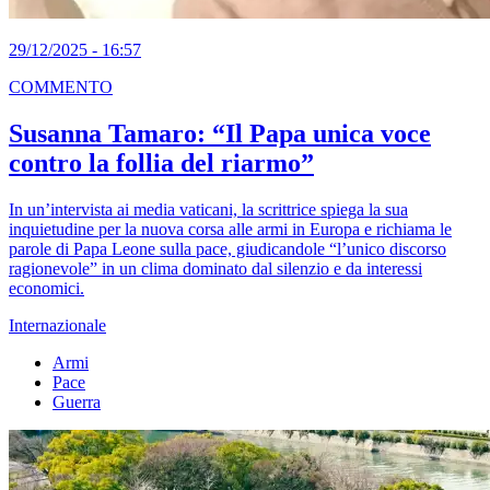
29/12/2025 - 16:57
COMMENTO
Susanna Tamaro: “Il Papa unica voce
contro la follia del riarmo”
In un’intervista ai media vaticani, la scrittrice spiega la sua
inquietudine per la nuova corsa alle armi in Europa e richiama le
parole di Papa Leone sulla pace, giudicandole “l’unico discorso
ragionevole” in un clima dominato dal silenzio e da interessi
economici.
Internazionale
Armi
Pace
Guerra