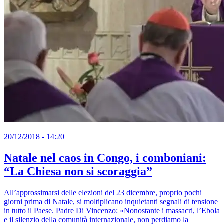
20/12/2018 - 14:20
Natale nel caos in Congo, i comboniani:
“La Chiesa non si scoraggia”
All’approssimarsi delle elezioni del 23 dicembre, proprio pochi
giorni prima di Natale, si moltiplicano inquietanti segnali di tensione
in tutto il Paese. Padre Di Vincenzo: «Nonostante i massacri, l’Ebola
e il silenzio della comunità internazionale, non perdiamo la