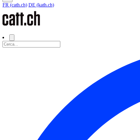
FR (cath.ch)
DE (kath.ch)