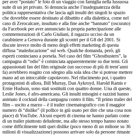
per aver “postato” le foto di un viaggio con famiglia nella lussuosa
suite di un jet privato. Si denuncia anche l’inadeguatezza della
politica rappresentativa che lascia agli insulti dei singoli lo spazio
che dovrebbe essere destinato al dibattito e alla dialettica, come nel
caso di Zerocalcare, insultato e alla fine anche “bannato” (oscurato)
da Facebook per aver annunciato la propria partecipazione alle
commemorazioni di Carlo Giuliani, il ragazzo ucciso da un
carabiniere a Genova durante gli scontri per il G8 del 2001. Si
discute invece molto di meno degli effetti marketing di questa
diffusa “maleducazione” sul web. Qualche domanda, però, gli
esperti cominciano a porsela. Nel caso del film “Ghostbusters”, la
campagna di “odio” è cominciata apparentemente su due temi. Gli
appassionati fan del film originale (un successo di più di trent’anni
fa) avrebbero reagito con sdegno alla sola idea che si potesse mettere
mano ad un intoccabile capolavoro. Nel rifacimento poi, i quattro
protagonisti di allora, Bill Murray, Dan Aykroyd, Harold Ramis e
Ernie Hudson, sono stati sostituiti con quattro donne. Una di queste,
Leslie Jones, è afro-americana. Gli insulti misogini e razzisti hanno
animato il cocktail della campagna contro il film. “Il primo trailer del
film – uscito a marzo – è il trailer cinematografico con il maggior
numero di “dislike” (il pollice in giù usato per dire che una cosa non
piace) di YouTube. Alcuni esperti di cinema ne hanno parlato come
di un trailer piuttosto deludente, ma allo stesso tempo hanno notato
come difficilmente tutti quei dislike (poco meno di un milione su 36
milioni di visualizzazione) possono arrivare solo da persone rimaste