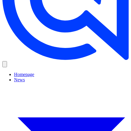
Homepage
News