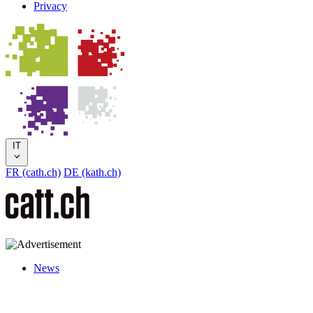
Privacy
IT
FR (cath.ch)
DE (kath.ch)
News