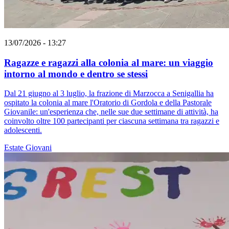
13/07/2026 - 13:27
Ragazze e ragazzi alla colonia al mare: un viaggio
intorno al mondo e dentro se stessi
Dal 21 giugno al 3 luglio, la frazione di Marzocca a Senigallia ha
ospitato la colonia al mare l'Oratorio di Gordola e della Pastorale
Giovanile: un'esperienza che, nelle sue due settimane di attività, ha
coinvolto oltre 100 partecipanti per ciascuna settimana tra ragazzi e
adolescenti.
Estate
Giovani