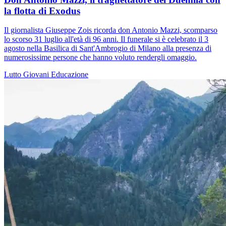
la flotta di Exodus
Il giornalista Giuseppe Zois ricorda don Antonio Mazzi, scomparso
lo scorso 31 luglio all'età di 96 anni. Il funerale si è celebrato il 3
agosto nella Basilica di Sant'Ambrogio di Milano alla presenza di
numerosissime persone che hanno voluto rendergli omaggio.
Lutto
Giovani
Educazione