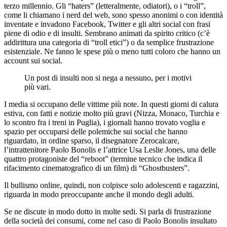
terzo millennio. Gli “haters” (letteralmente, odiatori), o i “troll”,
come li chiamano i nerd del web, sono spesso anonimi o con identità
inventate e invadono Facebook, Twitter e gli altri social con frasi
piene di odio e di insulti. Sembrano animati da spirito critico (c’è
addirittura una categoria di “troll etici”) o da semplice frustrazione
esistenziale. Ne fanno le spese più o meno tutti coloro che hanno un
account sui social.
Un post di insulti non si nega a nessuno, per i motivi
più vari.
I media si occupano delle vittime più note. In questi giorni di calura
estiva, con fatti e notizie molto più gravi (Nizza, Monaco, Turchia e
lo scontro fra i treni in Puglia), i giornali hanno trovato voglia e
spazio per occuparsi delle polemiche sui social che hanno
riguardato, in ordine sparso, il disegnatore Zerocalcare,
l’intrattenitore Paolo Bonolis e l’attrice Usa Leslie Jones, una delle
quattro protagoniste del “reboot” (termine tecnico che indica il
rifacimento cinematografico di un film) di “Ghostbusters”.
Il bullismo online, quindi, non colpisce solo adolescenti e ragazzini,
riguarda in modo preoccupante anche il mondo degli adulti.
Se ne discute in modo dotto in molte sedi. Si parla di frustrazione
della società dei consumi, come nel caso di Paolo Bonolis insultato