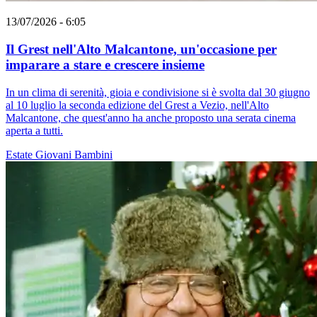
13/07/2026 - 6:05
Il Grest nell'Alto Malcantone, un'occasione per
imparare a stare e crescere insieme
In un clima di serenità, gioia e condivisione si è svolta dal 30 giugno
al 10 luglio la seconda edizione del Grest a Vezio, nell'Alto
Malcantone, che quest'anno ha anche proposto una serata cinema
aperta a tutti.
Estate
Giovani
Bambini