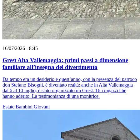
16/07/2026 - 8:45
Grest Alta Vallemaggia: primi passi a dimensione
familiare all’insegna del divertimento
Da tempo era un desiderio e quest’anno, con la presenza del parroco
don Stefano Bisogni, è diventato realtà: anche in Alta Vallemaggia
dal 6 al 10 luglio, è stato organizzato un Grest. 16 i ragazzi che
hanno aderito. La testimonianza di una monitrice.
Estate
Bambini
Giovani