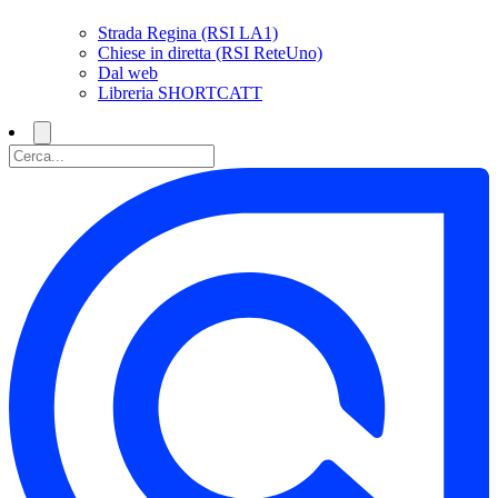
Strada Regina (RSI LA1)
Chiese in diretta (RSI ReteUno)
Dal web
Libreria SHORTCATT