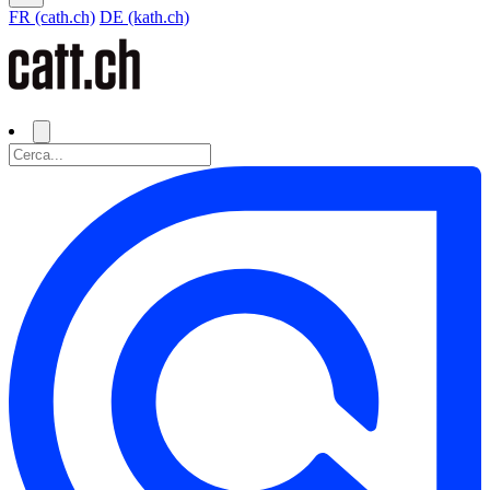
FR (cath.ch)
DE (kath.ch)