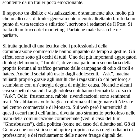
scontente da un trailer poco emozionante.
Il rapporto tra dislike e visualizzazioni è stranamente alto, molto più
che in altri casi di trailer generalmente ritenuti altrettanto brutti da un
punto di vista tecnico e stilistico”, scrivono i redattori de Il Post. Si
tratta di un trucco del marketing. Parlatene male basta che ne
parliate.
Si tratta quindi di una tecnica che i professionisti della
comunicazione commerciale hanno imparato da tempo a gestire. Gli
effetti sono sotto gli occhi di tutti. Uno dei più importanti aggregatori
di blog del mondo, “Tumblr”, deve una parte non secondaria della
propria fortuna al traffico generato dalle campagne di odio di troll e
haters. Anche il social più usato dagli adolescenti, “Ask”, macina
miliardi proprio grazie agli insulti che i ragazzini (o chi per loro) si
scambiano con un’energia degna di miglior causa. Neanche alcuni
casi sospetti di suicidi fra gli adolescenti hanno fermato la corsa di
“Ask”. Odio, frustrazione, rabbia, rivendicazioni: sono sentimenti
reali. Ne abbiamo avuto tragica conferma sul lungomare di Nizza e
nel centro commerciale di Monaco. Sul web però l’autenticità di
questi oscuri moti dell’anima diventa uno strumento pericoloso nelle
mani della comunicazione commerciale (vedi il caso del film
“Ghostbusters”), della politica (come nel caso del dibattito sul G8 di
Genova che non si riesce ad aprire proprio a causa degli odiatori di
professione) e del reclutamento delle nuove frange digitali dei