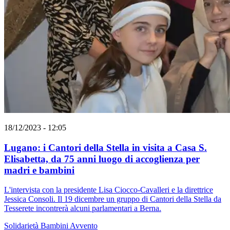
18/12/2023 - 12:05
Lugano: i Cantori della Stella in visita a Casa S.
Elisabetta, da 75 anni luogo di accoglienza per
madri e bambini
L'intervista con la presidente Lisa Ciocco-Cavalleri e la direttrice
Jessica Consoli. Il 19 dicembre un gruppo di Cantori della Stella da
Tesserete incontrerà alcuni parlamentari a Berna.
Solidarietà
Bambini
Avvento