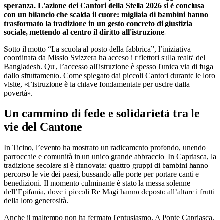
speranza. L'azione dei Cantori della Stella 2026 si è conclusa
con un bilancio che scalda il cuore: migliaia di bambini hanno
trasformato la tradizione in un gesto concreto di giustizia
sociale, mettendo al centro il diritto all'istruzione.
Sotto il motto “La scuola al posto della fabbrica”, l’iniziativa
coordinata da Missio Svizzera ha acceso i riflettori sulla realtà del
Bangladesh. Qui, l’accesso all'istruzione è spesso l'unica via di fuga
dallo sfruttamento. Come spiegato dai piccoli Cantori durante le loro
visite, «l’istruzione è la chiave fondamentale per uscire dalla
povertà».
Un cammino di fede e solidarietà tra le
vie del Cantone
In Ticino, l’evento ha mostrato un radicamento profondo, unendo
parrocchie e comunità in un unico grande abbraccio. In Capriasca, la
tradizione secolare si è rinnovata: quattro gruppi di bambini hanno
percorso le vie dei paesi, bussando alle porte per portare canti e
benedizioni. Il momento culminante è stato la messa solenne
dell’Epifania, dove i piccoli Re Magi hanno deposto all’altare i frutti
della loro generosità.
Anche il maltempo non ha fermato l'entusiasmo. A Ponte Capriasca,