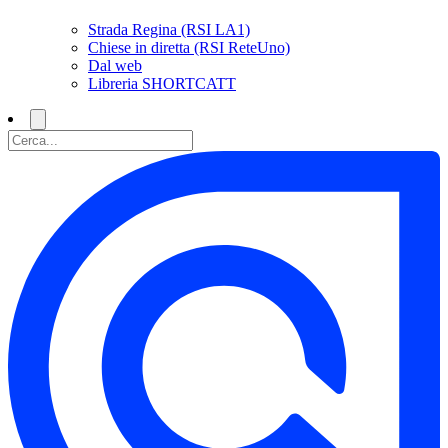
Strada Regina (RSI LA1)
Chiese in diretta (RSI ReteUno)
Dal web
Libreria SHORTCATT