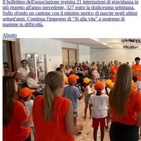
Il bollettino dell'associazione registra 21 interruzioni di gravidanza in
più rispetto all'anno precedente, 327 entro la dodicesima settimana.
Sullo sfondo un cantone con il minimo storico di nascite negli ultimi
settant'anni. Continua l'impegno di "Sì alla vita" a sostegno di
mamme in difficoltà.
Aborto