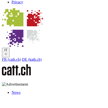
Privacy
IT
FR (cath.ch)
DE (kath.ch)
News