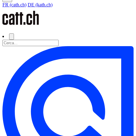
FR (cath.ch)
DE (kath.ch)