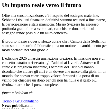
Un impatto reale verso il futuro
Oltre alla sensibilizzazione, c’è l’aspetto del sostegno materiale.
Sebbene i risultati finanziari definitivi saranno resi noti a fine marzo,
la partecipazione è stata massiccia. Missio Svizzera ha espresso
profonda gratitudine a «volontari, catechisti e donatori, il cui
sostegno rende possibile un aiuto concreto».
È proprio grazie a questo sforzo corale che i Cantori della Stella non
sono solo un ricordo folkloristico, ma un motore di cambiamento per
molti coetanei nel Sud globale.
L'edizione 2026 ci lascia una lezione preziosa: la missione non è un
concetto astratto o riservato agli "addetti ai lavori". Attraverso il
canto e la preghiera itinerante, i bambini del Ticino ci hanno
ricordato che aiutare gli altri è un dovere che nasce dalla gioia. In un
mondo che spesso corre troppo veloce, fermarsi alla porta di un
vicino per chiedere un dono per chi non ha nulla è il gesto più
rivoluzionario che si possa compiere.
fonte: missio/catt.ch
Ticino e Grigionitaliano
News pubblicata il: