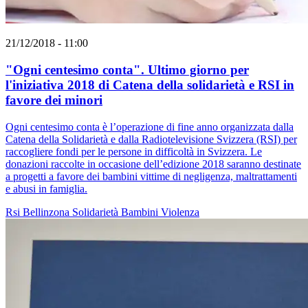
21/12/2018 - 11:00
"Ogni centesimo conta". Ultimo giorno per
l'iniziativa 2018 di Catena della solidarietà e RSI in
favore dei minori
Ogni centesimo conta è l’operazione di fine anno organizzata dalla
Catena della Solidarietà e dalla Radiotelevisione Svizzera (RSI) per
raccogliere fondi per le persone in difficoltà in Svizzera. Le
donazioni raccolte in occasione dell’edizione 2018 saranno destinate
a progetti a favore dei bambini vittime di negligenza, maltrattamenti
e abusi in famiglia.
Rsi
Bellinzona
Solidarietà
Bambini
Violenza