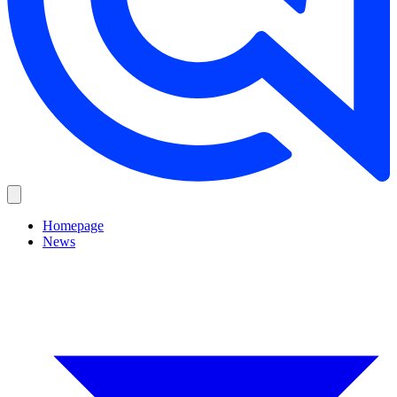
Homepage
News