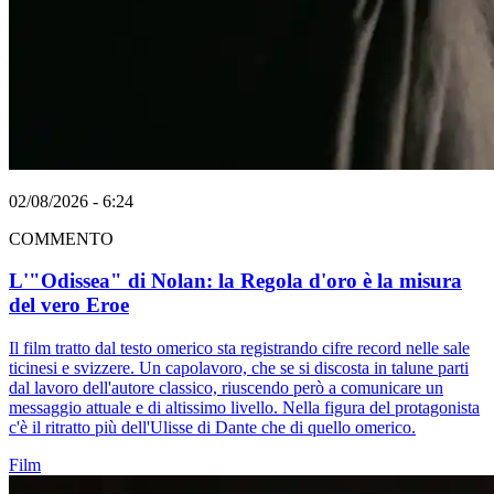
02/08/2026 - 6:24
COMMENTO
L'"Odissea" di Nolan: la Regola d'oro è la misura
del vero Eroe
Il film tratto dal testo omerico sta registrando cifre record nelle sale
ticinesi e svizzere. Un capolavoro, che se si discosta in talune parti
dal lavoro dell'autore classico, riuscendo però a comunicare un
messaggio attuale e di altissimo livello. Nella figura del protagonista
c'è il ritratto più dell'Ulisse di Dante che di quello omerico.
Film