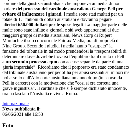
l'ordine della giustizia australiana che imponeva ai media di non
parlare
del processo del cardinale australiano George Pell per
evitare di influenzare i giurati.
I media sono stati multati per un
totale di 1,1 milioni di dollari australiani e dovranno pagare
ulteriori
650.000 dollari per le spese legali
. La maggior parte delle
multe sono state inflitte a giornali e siti web appartenenti ai due
maggiori gruppi di media australiani, News Corp di Rupert
Murdoch e il suo concorrente Fairfax Media, ora di proprietà di
Nine Group. Secondo i giudici i media hanno “usurpato” la
funzione del tribunale in tal modo prendendosi la “responsabilità di
determinare dove dovrebbe trovarsi l’equilibrio tra il diritto di Pell
a
un secondo processo equo
con accuse separate da parte di una
giuria imparziale”. Ricordiamo che il porporato era stato condannato
dal tribunale australiano per pedofilia per abusi sessuali su minori ma
poi assolto dall'Alto corte australiana un anno dopo (trascorso da
Pell in carcere) con la motivazione che "così si era corretta una
grave ingiustizia". Il cardinale che si è sempre dichiarato innocente,
ora ha lasciato l'Australia e vive a Roma.
Internazionale
News pubblicata il:
06/06/2021 alle 16:53
Foto