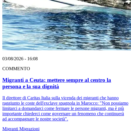
03/08/2026 - 16:08
COMMENTO
Migranti a Ceuta: mettere sempre al centro la
persona e la sua dignità
Il direttore di Caritas Italia sulla vicenda dei migranti che hanno
raggiunto le coste dell'exclave spagnola in Marocco: "Non possiamo
limitarci a domandarci come fermare le persone migranti, ma è più
importante chiederci come governare un fenomeno che continuerà
ad accompagnare le nostre società".
Migranti
Migrazioni