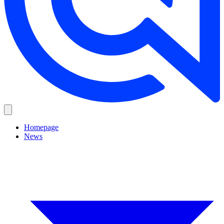
Homepage
News