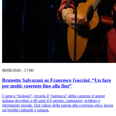
06/08/2026 - 17:00
Brunetto Salvarani su Francesco Guccini: “Un faro
per molti: coerente fino alla fine”
L'amico “teologo”, ricorda il “patriarca” della canzone d’autore
italiana deceduto a 86 anni il 6 agosto: cantautore, scrittore e
riferimento morale. Dal valore della parola alla coerenza etica, lascia
un’eredità culturale e umana.