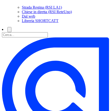
Strada Regina (RSI LA1)
Chiese in diretta (RSI ReteUno)
Dal web
Libreria SHORTCATT