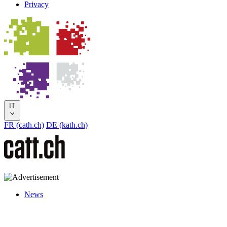
Privacy
IT
FR (cath.ch)
DE (kath.ch)
News