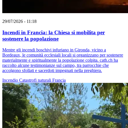
29/07/2026 - 11:18
Incendi in Francia: la Chiesa si mobilita per
sostenere la popolazione
Mentre gli incendi boschivi infuriano in Gironda, vicino a
Bordeaux, le comunità ecclesiali locali si organizzano per sostenere
materialmente e spiritualmente la popolazione colpita. cath.ch ha
raccolto alcune testimonianze sul campo, tra parrocchie che
accolgono sfollati e sacerdoti impegnati nella preghiera.
Incendio
Catastrofi naturali
Francia