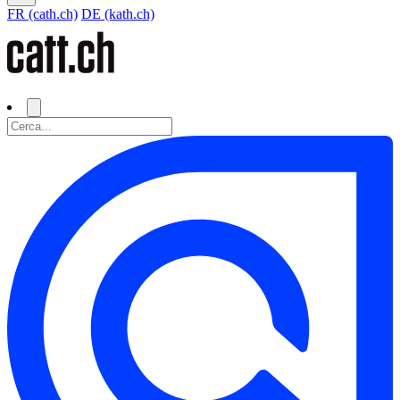
FR (cath.ch)
DE (kath.ch)