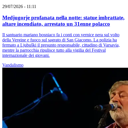
29/07/2026 - 11:11
Medjugorje profanata nella notte: statue imbrattate,
altare incendiato, arrestato un 31enne polacco
Il santuario mariano bosniaco fa i conti con vernice nera sul volto
della Vergine e fuoco sul sagrato di San Giacomo. La polizia ha
fermato a Ljubuški il presunto responsabile, cittadino di Varsavia,
mentre la parrocchia ripulisce tutto alla vigilia del Festival
internazionale dei giovani.
Vandalismo