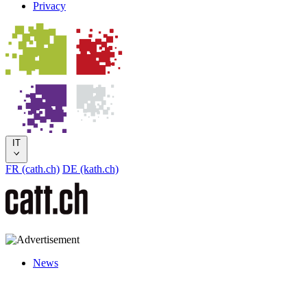
Privacy
IT
FR (cath.ch)
DE (kath.ch)
News