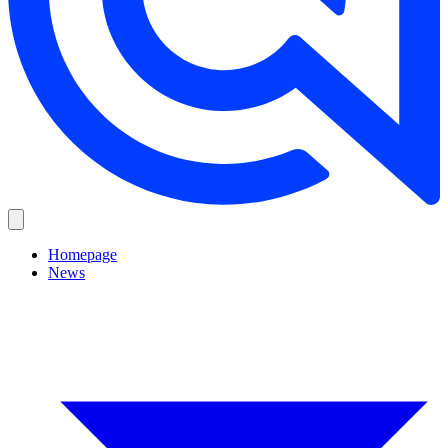
Homepage
News