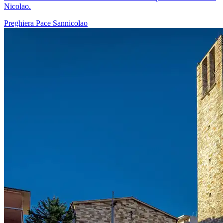
Nicolao.
Preghiera
Pace
Sannicolao