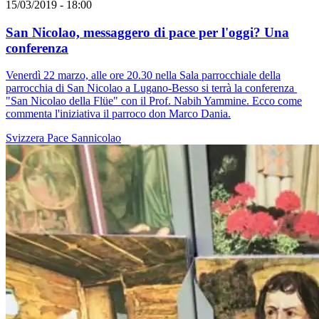
15/03/2019 - 18:00
San Nicolao, messaggero di pace per l'oggi? Una
conferenza
Venerdì 22 marzo, alle ore 20.30 nella Sala parrocchiale della
parrocchia di San Nicolao a Lugano-Besso si terrà la conferenza
"San Nicolao della Flüe" con il Prof. Nabih Yammine. Ecco come
commenta l'iniziativa il parroco don Marco Dania.
Svizzera
Pace
Sannicolao