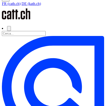
FR (cath.ch)
DE (kath.ch)