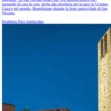
passando di casa in casa, invita alla preghiera per la pace in Ucraina,
Gaza e nel mondo. Benedizione durante la festa parrocchiale di San
Nicolao.
Preghiera
Pace
Sannicolao