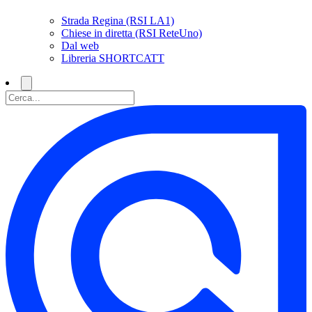
Strada Regina (RSI LA1)
Chiese in diretta (RSI ReteUno)
Dal web
Libreria SHORTCATT