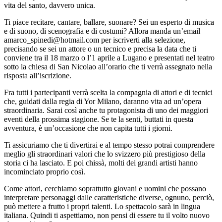
vita del santo, davvero unica.
Ti piace recitare, cantare, ballare, suonare? Sei un esperto di musica
e di suono, di scenografia e di costumi? Allora manda un’email
amarco_spinedi@hotmail.com per iscriverti alla selezione,
precisando se sei un attore o un tecnico e precisa la data che ti
conviene tra il 18 marzo o l’1 aprile a Lugano e presentati nel teatro
sotto la chiesa di San Nicolao all’orario che ti verrà assegnato nella
risposta all’iscrizione.
Fra tutti i partecipanti verrà scelta la compagnia di attori e di tecnici
che, guidati dalla regia di Yor Milano, daranno vita ad un’opera
straordinaria. Sarai così anche tu protagonista di uno dei maggiori
eventi della prossima stagione. Se te la senti, buttati in questa
avventura, è un’occasione che non capita tutti i giorni.
Ti assicuriamo che ti divertirai e al tempo stesso potrai comprendere
meglio gli straordinari valori che lo svizzero più prestigioso della
storia ci ha lasciato. E poi chissà, molti dei grandi artisti hanno
incominciato proprio così.
Come attori, cerchiamo soprattutto giovani e uomini che possano
interpretare personaggi dalle caratteristiche diverse, ognuno, perciò,
può mettere a frutto i propri talenti. Lo spettacolo sarà in lingua
italiana. Quindi ti aspettiamo, non pensi di essere tu il volto nuovo