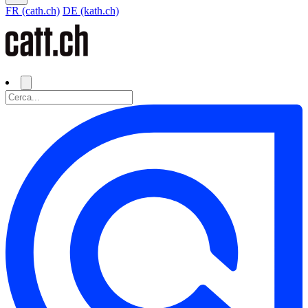
FR (cath.ch)
DE (kath.ch)