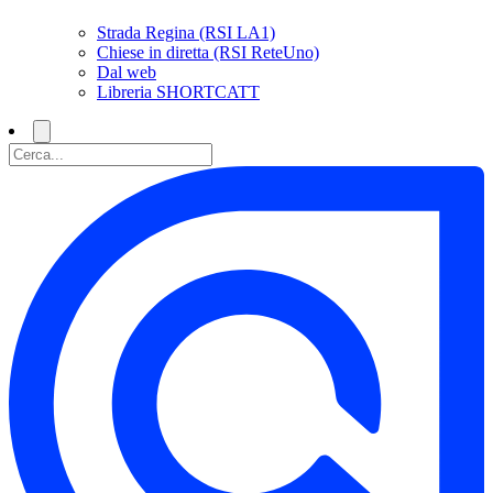
Strada Regina (RSI LA1)
Chiese in diretta (RSI ReteUno)
Dal web
Libreria SHORTCATT