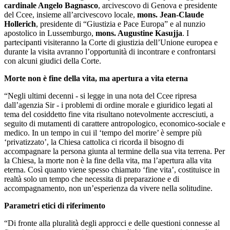
cardinale Angelo Bagnasco
, arcivescovo di Genova e presidente
del Ccee, insieme all’arcivescovo locale,
mons. Jean-Claude
Hollerich
, presidente di “Giustizia e Pace Europa” e al nunzio
apostolico in Lussemburgo,
mons. Augustine Kasujja
. I
partecipanti visiteranno la Corte di giustizia dell’Unione europea e
durante la visita avranno l’opportunità di incontrare e confrontarsi
con alcuni giudici della Corte.
Morte non è fine della vita, ma apertura a vita eterna
“Negli ultimi decenni - si legge in una nota del Ccee ripresa
dall’agenzia Sir - i problemi di ordine morale e giuridico legati al
tema del cosiddetto fine vita risultano notevolmente accresciuti, a
seguito di mutamenti di carattere antropologico, economico-sociale e
medico. In un tempo in cui il ‘tempo del morire’ è sempre più
‘privatizzato’, la Chiesa cattolica ci ricorda il bisogno di
accompagnare la persona giunta al termine della sua vita terrena. Per
la Chiesa, la morte non è la fine della vita, ma l’apertura alla vita
eterna. Così quanto viene spesso chiamato ‘fine vita’, costituisce in
realtà solo un tempo che necessita di preparazione e di
accompagnamento, non un’esperienza da vivere nella solitudine.
Parametri etici di riferimento
“Di fronte alla pluralità degli approcci e delle questioni connesse al