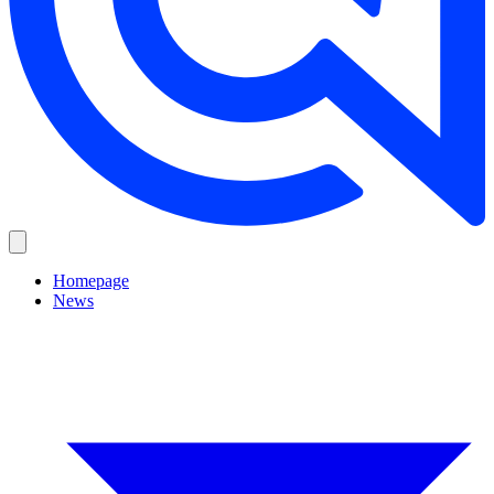
Homepage
News