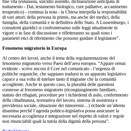
fine vita (eutanasia, suicidio assistito, dichiarazione anticipata di
trattamento - Dat, testamento biologico, cure palliative, accanimento
terapeutico) - continua la nota - la Chiesa interpella la responsabilità
di vari attori: della persona in primis, ma anche dei medici, della
famiglia, della comunità e in definitiva dello Stato. A Lussemburgo, i
consulenti giuridici si confronteranno sulle leggi attualmente in
vigore o in fase di discussione e rifletteranno su quali sono i
parametri etici di riferimento che possono guidare il legislatore”.
Fenomeno migratorio in Europa
Al centro dei lavori, anche il tema della regolamentazione del
fenomeno migratorio verso Paesi dell’area europea. “Appare ormai
evidente - scrive ancora il Ccee nel comunicato - l’urgenza di
politiche organiche, che sappiano tradursi in un apparato legislativo
capace a sua volta di tutelare tanto il migrante che la comunità
accogliente. Anche in questo caso, la pluralità delle questioni
connesse al fenomeno migratorio (ricongiungimento familiare,
statuto dei rifugiati, procedure per i richiedenti di asilo, conferimento
della cittadinanza, normativa del lavoro, sistema di assistenza e
previdenza sociale, situazione dei minorenni…) richiede un’attenta
disamina perché l’agenda politico-legislativa possa assicurare la
necessaria accoglienza e integrazione nel rispetto di valori e regole
non rinunciabili quali la tutela della dignità della persona”.