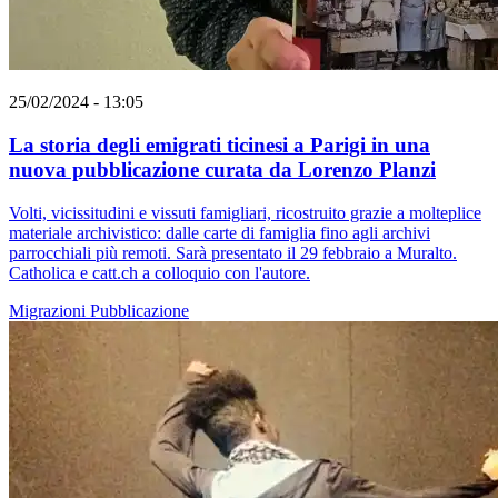
25/02/2024 - 13:05
La storia degli emigrati ticinesi a Parigi in una
nuova pubblicazione curata da Lorenzo Planzi
Volti, vicissitudini e vissuti famigliari, ricostruito grazie a molteplice
materiale archivistico: dalle carte di famiglia fino agli archivi
parrocchiali più remoti. Sarà presentato il 29 febbraio a Muralto.
Catholica e catt.ch a colloquio con l'autore.
Migrazioni
Pubblicazione