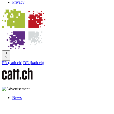
Privacy
IT
FR (cath.ch)
DE (kath.ch)
News