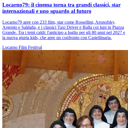
Locarno79: il cinema torna tra grandi classici, star
internazionali e uno sguardo al futuro
Locarno79 apre con 233 film, star come Rossellini, Aronofsky,
Argento e Saldaña, e i classici Taxi Driver e Balla coi lupi in Piazza
Grande. Tra i temi caldi: l'anticipo a luglio per gli 80 anni nel 2027 e
la nuova giuria kids, che apre un confronto con Castellinaria.
Locarno
Film
Festival