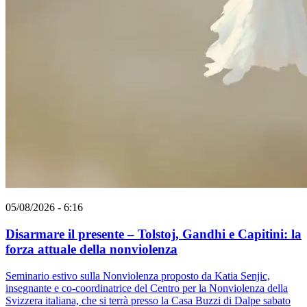
05/08/2026 - 6:16
Disarmare il presente – Tolstoj, Gandhi e Capitini: la
forza attuale della nonviolenza
Seminario estivo sulla Nonviolenza proposto da Katia Senjic,
insegnante e co-coordinatrice del Centro per la Nonviolenza della
Svizzera italiana, che si terrà presso la Casa Buzzi di Dalpe sabato