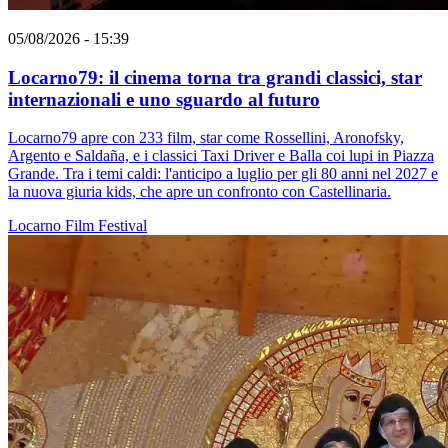
05/08/2026 - 15:39
Locarno79: il cinema torna tra grandi classici, star
internazionali e uno sguardo al futuro
Locarno79 apre con 233 film, star come Rossellini, Aronofsky,
Argento e Saldaña, e i classici Taxi Driver e Balla coi lupi in Piazza
Grande. Tra i temi caldi: l'anticipo a luglio per gli 80 anni nel 2027 e
la nuova giuria kids, che apre un confronto con Castellinaria.
Locarno
Film
Festival