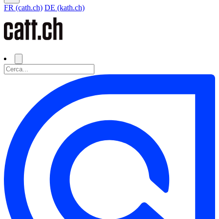
FR (cath.ch)
DE (kath.ch)