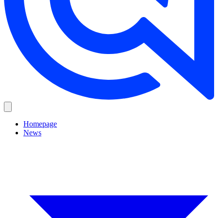
Homepage
News