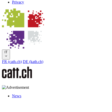
Privacy
IT
FR (cath.ch)
DE (kath.ch)
News