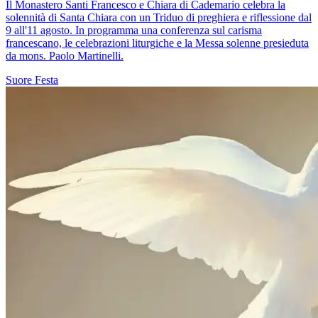
Il Monastero Santi Francesco e Chiara di Cademario celebra la
solennità di Santa Chiara con un Triduo di preghiera e riflessione dal
9 all'11 agosto. In programma una conferenza sul carisma
francescano, le celebrazioni liturgiche e la Messa solenne presieduta
da mons. Paolo Martinelli.
Suore
Festa