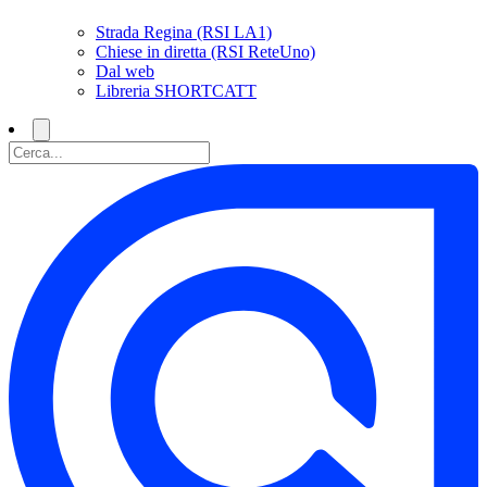
Strada Regina (RSI LA1)
Chiese in diretta (RSI ReteUno)
Dal web
Libreria SHORTCATT