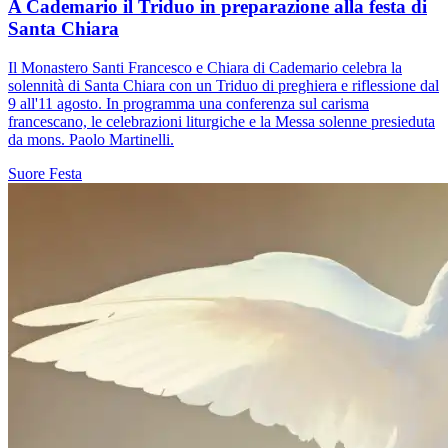
A Cademario il Triduo in preparazione alla festa di
Santa Chiara
Il Monastero Santi Francesco e Chiara di Cademario celebra la
solennità di Santa Chiara con un Triduo di preghiera e riflessione dal
9 all'11 agosto. In programma una conferenza sul carisma
francescano, le celebrazioni liturgiche e la Messa solenne presieduta
da mons. Paolo Martinelli.
Suore
Festa