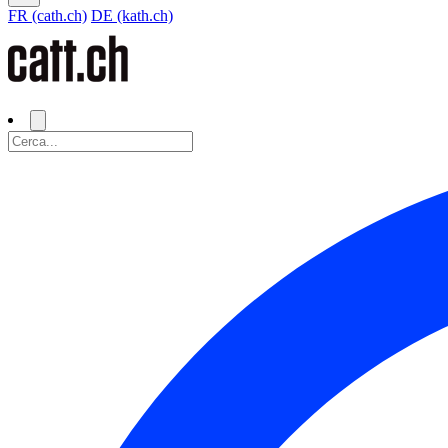
FR (cath.ch)
DE (kath.ch)