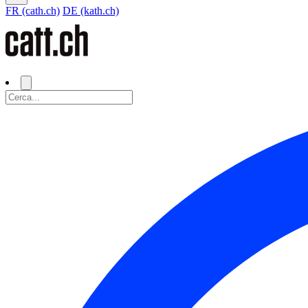
FR (cath.ch)
DE (kath.ch)