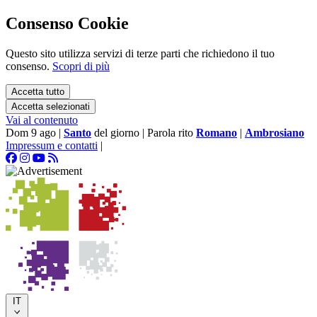
Consenso Cookie
Questo sito utilizza servizi di terze parti che richiedono il tuo
consenso.
Scopri di più
Accetta tutto
Accetta selezionati
Vai al contenuto
Dom 9 ago
|
Santo
del giorno
|
Parola rito
Romano
|
Ambrosiano
Impressum e contatti
|
IT