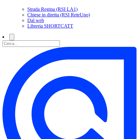
Strada Regina (RSI LA1)
Chiese in diretta (RSI ReteUno)
Dal web
Libreria SHORTCATT