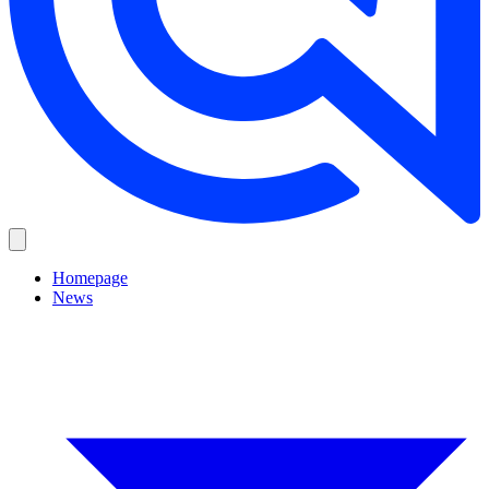
Homepage
News