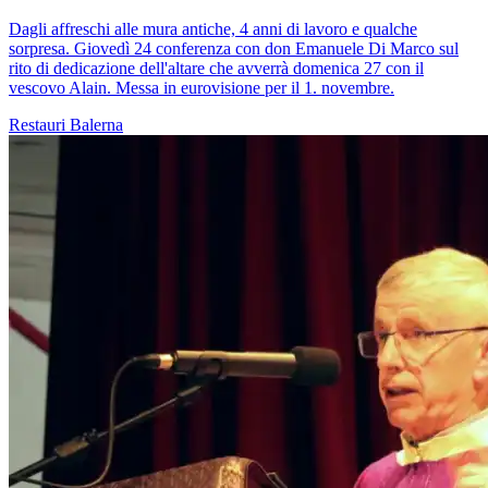
Dagli affreschi alle mura antiche, 4 anni di lavoro e qualche
sorpresa. Giovedì 24 conferenza con don Emanuele Di Marco sul
rito di dedicazione dell'altare che avverrà domenica 27 con il
vescovo Alain. Messa in eurovisione per il 1. novembre.
Restauri
Balerna