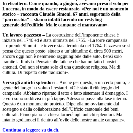
In elicottero. Come quando, a giugno, avevano preso il volo per
Lucerna, in modo da essere restaurate. «Per noi è un momento
storico – racconta Claudio Simoni, 67 anni, segretario della
“parrocchia” – stiamo infatti facendo un restyling
generale dell’edificio. Ma le campane ci mancavano».
Un lavoro pazzesco –
La costruzione dell’imponente chiesa è
iniziata nel 1746 ed è stata ultimata nel 1755. «La torre campanaria
– riprende Simoni – è invece stata terminata nel 1764. Pazzesco se si
pensa che questo posto, situato a un’altitudine di circa 900 metri,
ancora oggi non è nemmeno raggiungibile dalle auto, bensì solo
tramite la funivia. Pensate alle fatiche che hanno fatto i nostri
antenati. Qui non si tratta solo di una questione religiosa. Ma di
cultura. Di rispetto delle tradizioni».
Verso gli antichi splendori –
Anche per questo, a un certo punto, la
gente del luogo ha voluto i restauri. «C’è stato il ritinteggio del
campanile. Abbiamo riparato il tetto e fatto sistemare il drenaggio. I
lavori sono suddivisi in più tappe. Adesso si passa alla fase interna.
Questo è un monumento protetto. Dipendiamo ovviamente dal
sostegno e dalla collaborazione dell’Ufficio cantonale dei beni
culturali. Piano piano la chiesa tornerà agli antichi splendori. Ma
intanto godiamoci il rientro all’ovile delle nostre amate campane».
Continua a leggere su tio.ch.