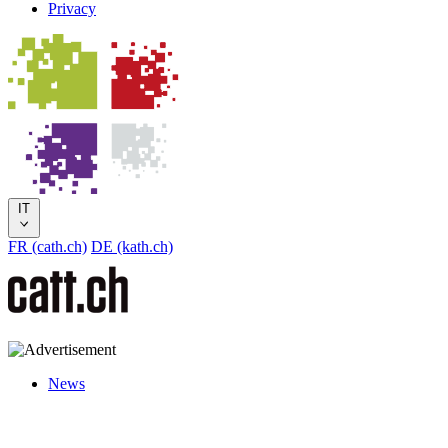
Privacy
IT
FR (cath.ch)
DE (kath.ch)
News