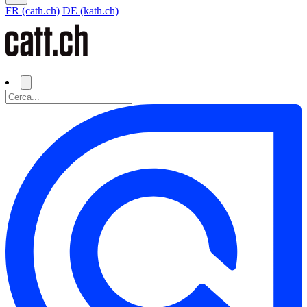
FR (cath.ch)
DE (kath.ch)