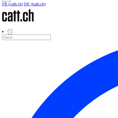
FR (cath.ch)
DE (kath.ch)