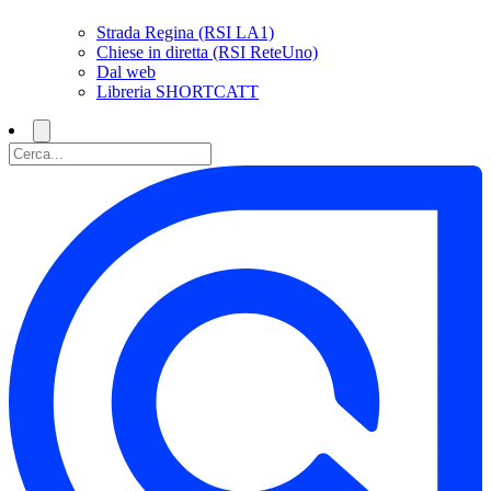
Strada Regina (RSI LA1)
Chiese in diretta (RSI ReteUno)
Dal web
Libreria SHORTCATT