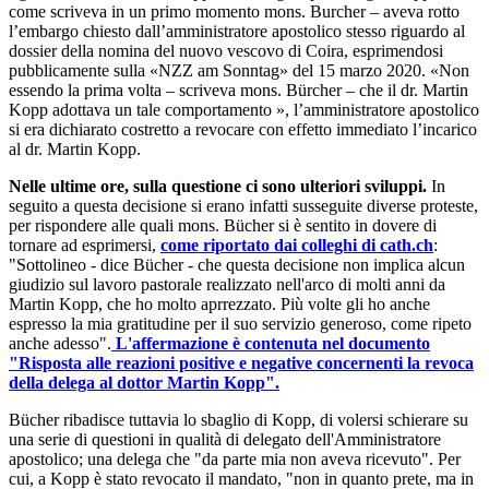
come scriveva in un primo momento mons. Burcher – aveva rotto
l’embargo chiesto dall’amministratore apostolico stesso riguardo al
dossier della nomina del nuovo vescovo di Coira, esprimendosi
pubblicamente sulla «NZZ am Sonntag» del 15 marzo 2020. «Non
essendo la prima volta – scriveva mons. Bürcher – che il dr. Martin
Kopp adottava un tale comportamento », l’amministratore apostolico
si era dichiarato costretto a revocare con effetto immediato l’incarico
al dr. Martin Kopp.
Nelle ultime ore, sulla questione ci sono ulteriori sviluppi.
In
seguito a questa decisione si erano infatti susseguite diverse proteste,
per rispondere alle quali mons. Bücher si è sentito in dovere di
tornare ad esprimersi,
come riportato dai colleghi di cath.ch
:
"Sottolineo - dice Bücher - che questa decisione non implica alcun
giudizio sul lavoro pastorale realizzato nell'arco di molti anni da
Martin Kopp, che ho molto aprrezzato. Più volte gli ho anche
espresso la mia gratitudine per il suo servizio generoso, come ripeto
anche adesso".
L'affermazione è contenuta nel documento
"Risposta alle reazioni positive e negative concernenti la revoca
della delega al dottor Martin Kopp".
Bücher ribadisce tuttavia lo sbaglio di Kopp, di volersi schierare su
una serie di questioni in qualità di delegato dell'Amministratore
apostolico; una delega che "da parte mia non aveva ricevuto". Per
cui, a Kopp è stato revocato il mandato, "non in quanto prete, ma in