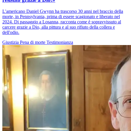
L'americano Daniel Gwynn ha trascorso 30 anni nel braccio della
morte, in Pennsylvania, prima di essere scagionato e liberato nel
2024. Di passaggio a Losanna, racconta come è sopravvissuto al
carcere grazie a Dio, alla pittura e al suo rifiuto della collera e
dell'odio.
Giustizia
Pena di morte
Testimonianza