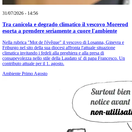
31/07/2026 - 14:56
Tra canicola e degrado climatico il vescovo Morerod
esorta a prendere seriamente a cuore l'ambiente
Nella rubrica "Mot de l'évêque" il vescovo di Losanna, Ginevra e
Friburgo nel sito della sua diocesi affronta l'attuale situazione
climatica invitando i fedeli alla preghiera e alla presa di
consapevolezza nello stile della Laudato si' di papa Francesco. Un
contributo attuale per il 1. agosto.
Ambiente
Primo Agosto