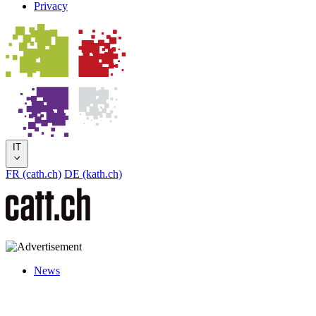
Privacy
IT
FR (cath.ch)
DE (kath.ch)
News