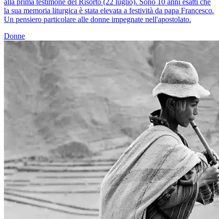
alla prima testimone del Risorto (22 luglio). Sono 10 anni esatti che
la sua memoria liturgica è stata elevata a festività da papa Francesco.
Un pensiero particolare alle donne impegnate nell'apostolato.
Donne