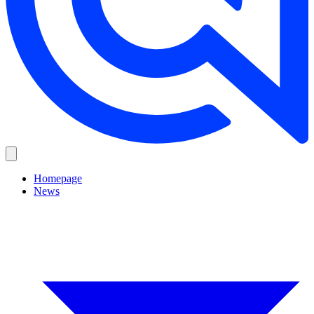
Homepage
News