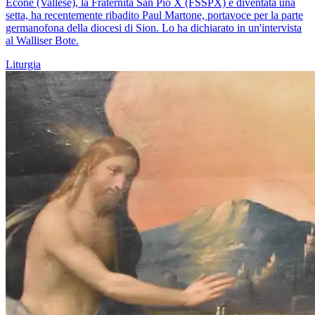
Écône (Vallese), la Fraternità San Pio X (FSSPX) è diventata una
setta, ha recentemente ribadito Paul Martone, portavoce per la parte
germanofona della diocesi di Sion. Lo ha dichiarato in un'intervista
al Walliser Bote.
Liturgia