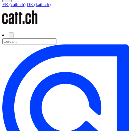
FR (cath.ch)
DE (kath.ch)