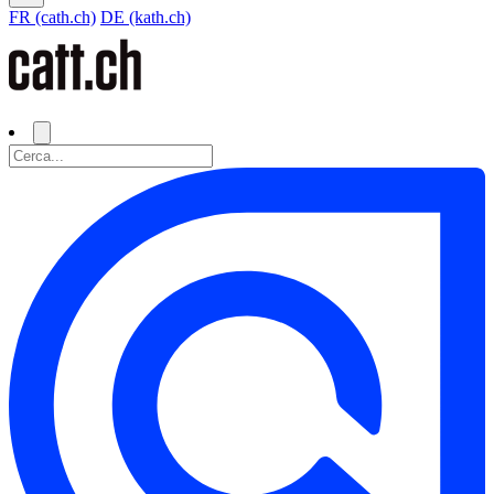
FR (cath.ch)
DE (kath.ch)