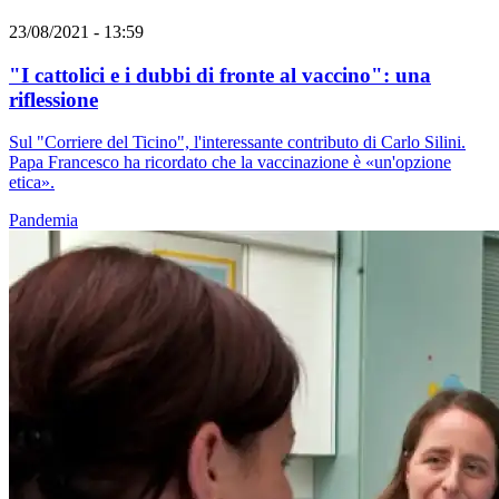
23/08/2021 - 13:59
"I cattolici e i dubbi di fronte al vaccino": una
riflessione
Sul "Corriere del Ticino", l'interessante contributo di Carlo Silini.
Papa Francesco ha ricordato che la vaccinazione è «un'opzione
etica».
Pandemia