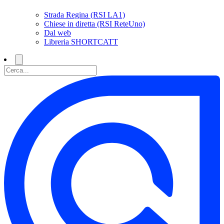
Strada Regina (RSI LA1)
Chiese in diretta (RSI ReteUno)
Dal web
Libreria SHORTCATT