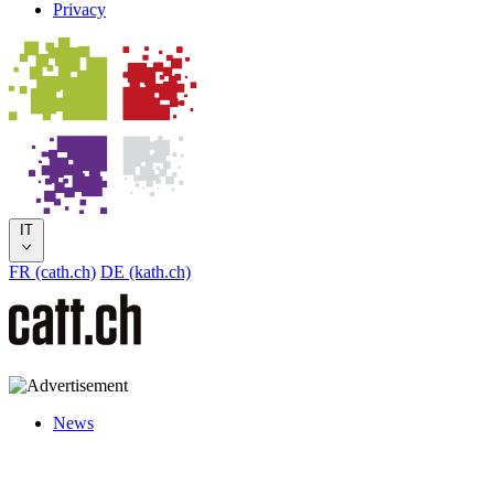
Privacy
IT
FR (cath.ch)
DE (kath.ch)
News