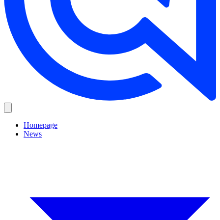
Homepage
News