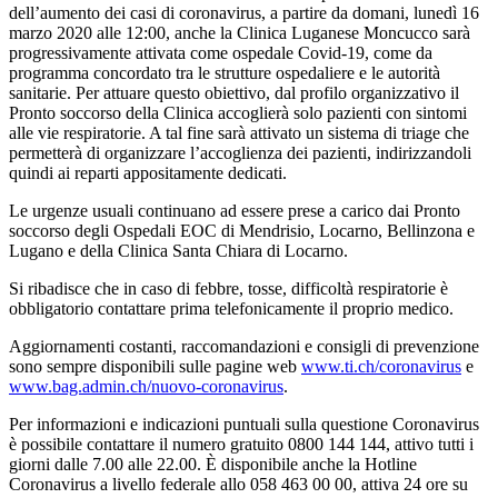
dell’aumento dei casi di coronavirus, a partire da domani, lunedì 16
marzo 2020 alle 12:00, anche la Clinica Luganese Moncucco sarà
progressivamente attivata come ospedale Covid-19, come da
programma concordato tra le strutture ospedaliere e le autorità
sanitarie. Per attuare questo obiettivo, dal profilo organizzativo il
Pronto soccorso della Clinica accoglierà solo pazienti con sintomi
alle vie respiratorie. A tal fine sarà attivato un sistema di triage che
permetterà di organizzare l’accoglienza dei pazienti, indirizzandoli
quindi ai reparti appositamente dedicati.
Le urgenze usuali continuano ad essere prese a carico dai Pronto
soccorso degli Ospedali EOC di Mendrisio, Locarno, Bellinzona e
Lugano e della Clinica Santa Chiara di Locarno.
Si ribadisce che in caso di febbre, tosse, difficoltà respiratorie è
obbligatorio contattare prima telefonicamente il proprio medico.
Aggiornamenti costanti, raccomandazioni e consigli di prevenzione
sono sempre disponibili sulle pagine web
www.ti.ch/coronavirus
e
www.bag.admin.ch/nuovo-coronavirus
.
Per informazioni e indicazioni puntuali sulla questione Coronavirus
è possibile contattare il numero gratuito 0800 144 144, attivo tutti i
giorni dalle 7.00 alle 22.00. È disponibile anche la Hotline
Coronavirus a livello federale allo 058 463 00 00, attiva 24 ore su