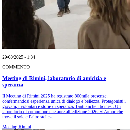
29/08/2025 - 1:34
COMMENTO
Meeting di Rimini, laboratorio di amicizia e
speranza
Il Meeting di Rimini 2025 ha registrato 800mila presenze,
confermandosi esperienza unica di dialogo e bellezza. Protagonisti i
giovani, i volontari e storie di speranza. Tanti anche i ticinesi. Un
laboratorio di comunione che apre all’edizione 2026: «L’amor che
move il sole e l’altre stelle».
Meeting Rimini