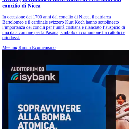
concilio di Nicea
In occasione dei 1700 anni dal concilio di Nicea, il patriarca
Bartolomeo e il cardinale svizzero Kurt Koch hanno sottolineato
l’importanza dei concili per l’unità cristiana e rilanciato l’auspicio di
una data comune per la Pasqua, simbolo di comunione tra cattolici e
ortodossi.
Meeting Rimini
Ecumenismo