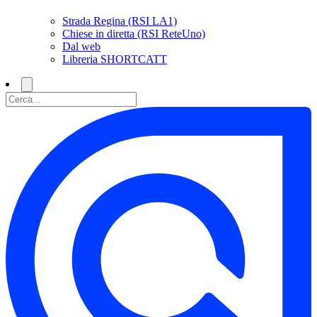
Strada Regina (RSI LA1)
Chiese in diretta (RSI ReteUno)
Dal web
Libreria SHORTCATT