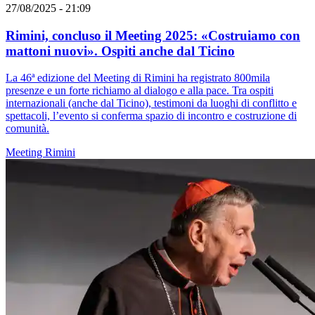
27/08/2025 - 21:09
Rimini, concluso il Meeting 2025: «Costruiamo con
mattoni nuovi». Ospiti anche dal Ticino
La 46ª edizione del Meeting di Rimini ha registrato 800mila
presenze e un forte richiamo al dialogo e alla pace. Tra ospiti
internazionali (anche dal Ticino), testimoni da luoghi di conflitto e
spettacoli, l’evento si conferma spazio di incontro e costruzione di
comunità.
Meeting Rimini