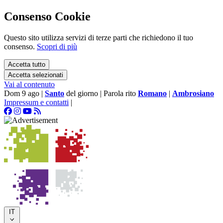
Consenso Cookie
Questo sito utilizza servizi di terze parti che richiedono il tuo
consenso.
Scopri di più
Accetta tutto
Accetta selezionati
Vai al contenuto
Dom 9 ago
|
Santo
del giorno
|
Parola rito
Romano
|
Ambrosiano
Impressum e contatti
|
IT