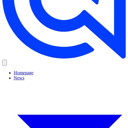
Homepage
News