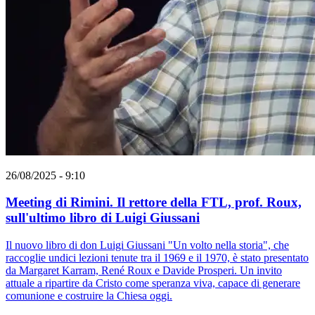
26/08/2025 - 9:10
Meeting di Rimini. Il rettore della FTL, prof. Roux,
sull'ultimo libro di Luigi Giussani
Il nuovo libro di don Luigi Giussani "Un volto nella storia", che
raccoglie undici lezioni tenute tra il 1969 e il 1970, è stato presentato
da Margaret Karram, René Roux e Davide Prosperi. Un invito
attuale a ripartire da Cristo come speranza viva, capace di generare
comunione e costruire la Chiesa oggi.