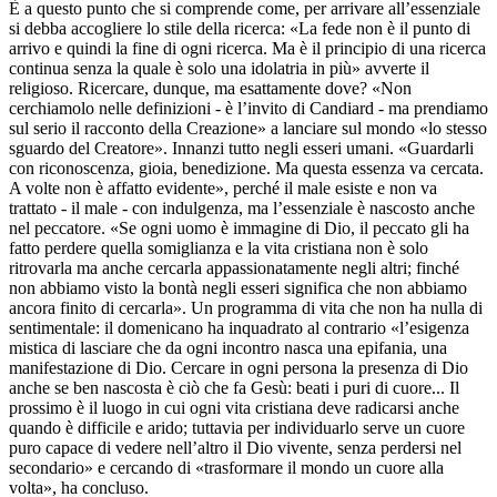
È a questo punto che si comprende come, per arrivare all’essenziale
si debba accogliere lo stile della ricerca: «La fede non è il punto di
arrivo e quindi la fine di ogni ricerca. Ma è il principio di una ricerca
continua senza la quale è solo una idolatria in più» avverte il
religioso. Ricercare, dunque, ma esattamente dove? «Non
cerchiamolo nelle definizioni - è l’invito di Candiard - ma prendiamo
sul serio il racconto della Creazione» a lanciare sul mondo «lo stesso
sguardo del Creatore». Innanzi tutto negli esseri umani. «Guardarli
con riconoscenza, gioia, benedizione. Ma questa essenza va cercata.
A volte non è affatto evidente», perché il male esiste e non va
trattato - il male - con indulgenza, ma l’essenziale è nascosto anche
nel peccatore. «Se ogni uomo è immagine di Dio, il peccato gli ha
fatto perdere quella somiglianza e la vita cristiana non è solo
ritrovarla ma anche cercarla appassionatamente negli altri; finché
non abbiamo visto la bontà negli esseri significa che non abbiamo
ancora finito di cercarla». Un programma di vita che non ha nulla di
sentimentale: il domenicano ha inquadrato al contrario «l’esigenza
mistica di lasciare che da ogni incontro nasca una epifania, una
manifestazione di Dio. Cercare in ogni persona la presenza di Dio
anche se ben nascosta è ciò che fa Gesù: beati i puri di cuore... Il
prossimo è il luogo in cui ogni vita cristiana deve radicarsi anche
quando è difficile e arido; tuttavia per individuarlo serve un cuore
puro capace di vedere nell’altro il Dio vivente, senza perdersi nel
secondario» e cercando di «trasformare il mondo un cuore alla
volta», ha concluso.