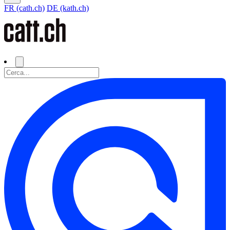
FR (cath.ch)
DE (kath.ch)