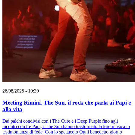
26/08/2025 - 10:39
Meeting Rimini. The Sun, il rock che parla ai Papi e
alla vita
Dai palchi condivisi con i The Cure e i Deep Purple fino agli
incontri con tre Papi, i The Sun hanno trasformato la loro musica in
testimonianza di fede. Con lo spettacolo Ogni benedetto giorno