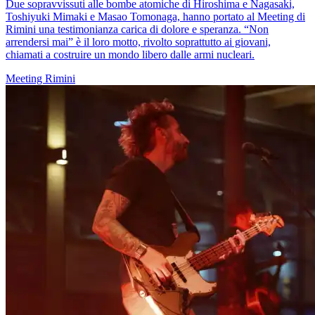
Due sopravvissuti alle bombe atomiche di Hiroshima e Nagasaki,
Toshiyuki Mimaki e Masao Tomonaga, hanno portato al Meeting di
Rimini una testimonianza carica di dolore e speranza. “Non
arrendersi mai” è il loro motto, rivolto soprattutto ai giovani,
chiamati a costruire un mondo libero dalle armi nucleari.
Meeting Rimini