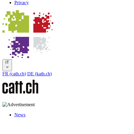
Privacy
IT
FR (cath.ch)
DE (kath.ch)
News