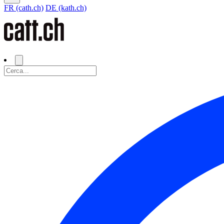
FR (cath.ch)
DE (kath.ch)