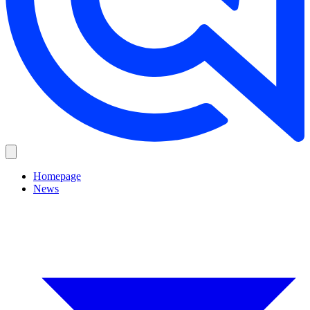
Homepage
News