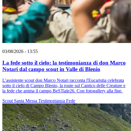
03/08/2026 - 13:55
La fede sotto il cielo: la testimonianza di don Marco
Notari dal campo scout in Valle di Blenio
L'assistente scout don Marco Notari racconta l'Eucaristia celebrata
sotto il cielo di Campo Blenio, la route sul Cantico delle Creature e
la fede che anima il campo BeSTiale26. Con fotogallery alla fine.
Scout
Santa Messa
Testimonianza
Fede