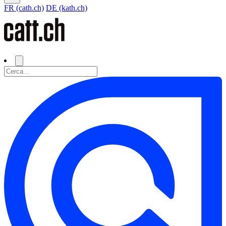
FR (cath.ch)
DE (kath.ch)