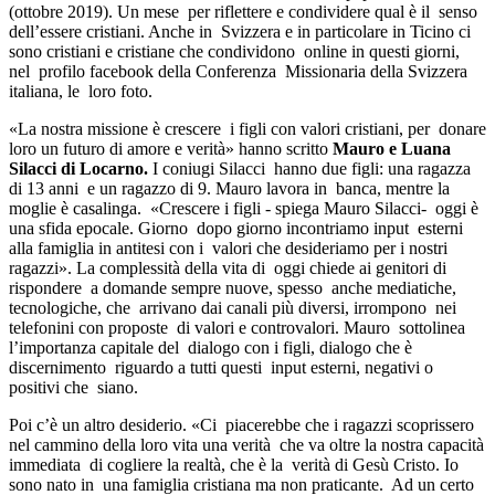
(ottobre 2019). Un mese per riflettere e condividere qual è il senso
dell’essere cristiani. Anche in Svizzera e in particolare in Ticino ci
sono cristiani e cristiane che condividono online in questi giorni,
nel profilo facebook della Conferenza Missionaria della Svizzera
italiana, le loro foto.
«La nostra missione è crescere i figli con valori cristiani, per donare
loro un futuro di amore e verità» hanno scritto
Mauro e Luana
Silacci di Locarno.
I coniugi Silacci hanno due figli: una ragazza
di 13 anni e un ragazzo di 9. Mauro lavora in banca, mentre la
moglie è casalinga. «Crescere i figli - spiega Mauro Silacci- oggi è
una sfida epocale. Giorno dopo giorno incontriamo input esterni
alla famiglia in antitesi con i valori che desideriamo per i nostri
ragazzi». La complessità della vita di oggi chiede ai genitori di
rispondere a domande sempre nuove, spesso anche mediatiche,
tecnologiche, che arrivano dai canali più diversi, irrompono nei
telefonini con proposte di valori e controvalori. Mauro sottolinea
l’importanza capitale del dialogo con i figli, dialogo che è
discernimento riguardo a tutti questi input esterni, negativi o
positivi che siano.
Poi c’è un altro desiderio. «Ci piacerebbe che i ragazzi scoprissero
nel cammino della loro vita una verità che va oltre la nostra capacità
immediata di cogliere la realtà, che è la verità di Gesù Cristo. Io
sono nato in una famiglia cristiana ma non praticante. Ad un certo