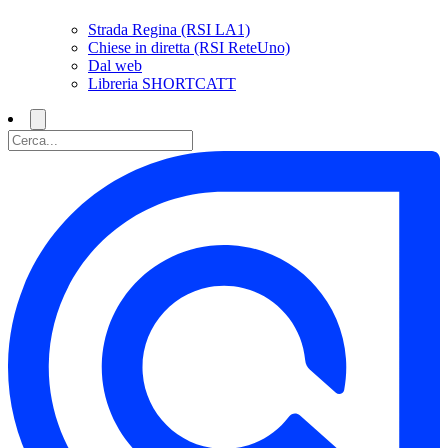
Strada Regina (RSI LA1)
Chiese in diretta (RSI ReteUno)
Dal web
Libreria SHORTCATT