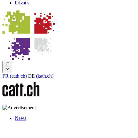
Privacy
IT
FR (cath.ch)
DE (kath.ch)
News