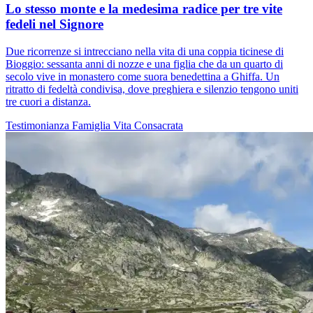
Lo stesso monte e la medesima radice per tre vite
fedeli nel Signore
Due ricorrenze si intrecciano nella vita di una coppia ticinese di
Bioggio: sessanta anni di nozze e una figlia che da un quarto di
secolo vive in monastero come suora benedettina a Ghiffa. Un
ritratto di fedeltà condivisa, dove preghiera e silenzio tengono uniti
tre cuori a distanza.
Testimonianza
Famiglia
Vita Consacrata