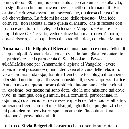
punto, dopo i 30 anni, ho cominciato a cercare un senso alla vita,
un significato che non trovavo negli aspetti solo immanenti. Ho
capito che doveva esserci un trascendente, qualcosa che va oltre
ciò che vediamo. La fede mi ha dato delle risposte». Una fede
coltivata, non lasciata al caso quella di Mauro, che di recente con
Luana è andato in Israele, nella terra del Vangelo. «Andare nei
luoghi dove Gesù è stato, vedere dove ha parlato, dove è morto,
dove è risorto, è stato qualcosa di straordinario», conclude Mauro.
Annamaria De Filippis di Rivera
è una mamma e nonna felice di
cinque nipoti. Annamaria alterna la vita in famiglia al volontariato,
in particolare nella parrocchia di San Nicolao a Besso.
#LaMiaMissione per Annamaria è ispirata al Vangelo: «avere
attenzione al prossimo» quindi dedicarsi alla cura delle relazioni,
vera e propria sfida oggi, tra ritmi frenetici e tecnologia dirompente.
«Desideriamo tutti quanti essere considerati, essere apprezzati -dice
Annamaria- ma questo nostro desiderio buono può anche tradursi
in egoismo, per questo mi sono detta che la mia missione qui dove
vivo, in famiglia, con gli amici, nella comunità parrocchiale, in
ogni luogo o situazione, deve essere quella dell’attenzione all’altro,
superando l’egoismo dei miei bisogni, i giudizi e i pregiudizi che
mi porto dentro, per vivere spontaneamente l’incontro». Una
missione di prossimità quindi.
Le fa eco
Silvia Belgeri di Locarno
che ha scritto sul cartello