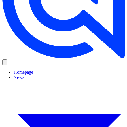
Homepage
News