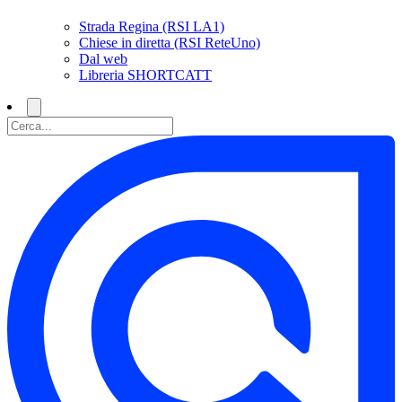
Strada Regina (RSI LA1)
Chiese in diretta (RSI ReteUno)
Dal web
Libreria SHORTCATT