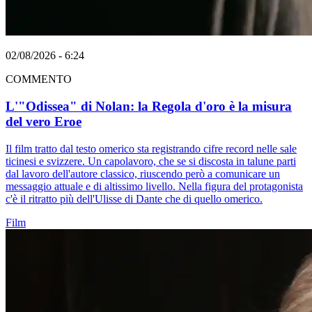
02/08/2026 - 6:24
COMMENTO
L'"Odissea" di Nolan: la Regola d'oro è la misura
del vero Eroe
Il film tratto dal testo omerico sta registrando cifre record nelle sale
ticinesi e svizzere. Un capolavoro, che se si discosta in talune parti
dal lavoro dell'autore classico, riuscendo però a comunicare un
messaggio attuale e di altissimo livello. Nella figura del protagonista
c'è il ritratto più dell'Ulisse di Dante che di quello omerico.
Film