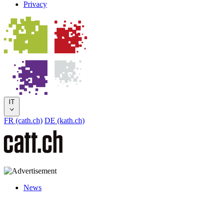
Privacy
IT
FR (cath.ch)
DE (kath.ch)
News