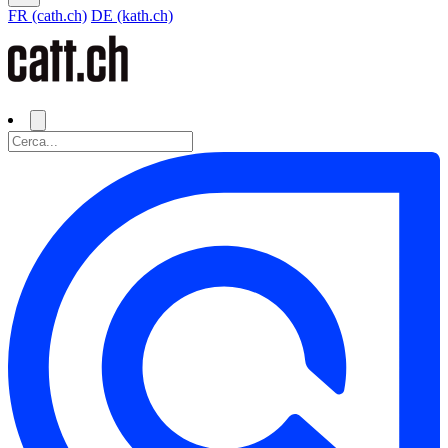
FR (cath.ch)
DE (kath.ch)