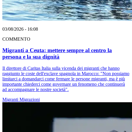
03/08/2026 - 16:08
COMMENTO
Migranti a Ceuta: mettere sempre al centro la
persona e la sua dignità
Il direttore di Caritas Italia sulla vicenda dei migranti che hanno
raggiunto le coste dell'exclave spagnola in Marocco: "Non possiamo
limitarci a domandarci come fermare le persone migranti, ma è più
importante chiederci come governare un fenomeno che continuerà
ad accompagnare le nostre società".
Migranti
Migrazioni