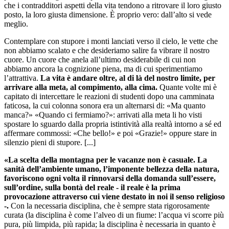
che i contradditori aspetti della vita tendono a ritrovare il loro giusto
posto, la loro giusta dimensione. È proprio vero: dall’alto si vede
meglio.
Contemplare con stupore i monti lanciati verso il cielo, le vette che
non abbiamo scalato e che desideriamo salire fa vibrare il nostro
cuore. Un cuore che anela all’ultimo desiderabile di cui non
abbiamo ancora la cognizione piena, ma di cui sperimentiamo
l’attrattiva.
La vita è andare oltre, al di là del nostro limite, per
arrivare alla meta, al compimento, alla cima.
Quante volte mi è
capitato di intercettare le reazioni di studenti dopo una camminata
faticosa, la cui colonna sonora era un alternarsi di: «Ma quanto
manca?» «Quando ci fermiamo?»: arrivati alla meta li ho visti
spostare lo sguardo dalla propria istintività alla realtà intorno a sé ed
affermare commossi: «Che bello!» e poi «Grazie!» oppure stare in
silenzio pieni di stupore. [...]
«La scelta della montagna per le vacanze non è casuale. La
sanità dell’ambiente umano, l’imponente bellezza della natura,
favoriscono ogni volta il rinnovarsi della domanda sull’essere,
sull’ordine, sulla bontà del reale - il reale è la prima
provocazione attraverso cui viene destato in noi il senso religioso
-.
Con la necessaria disciplina, che è sempre stata rigorosamente
curata (la disciplina è come l’alveo di un fiume: l’acqua vi scorre più
pura, più limpida, più rapida; la disciplina è necessaria in quanto è