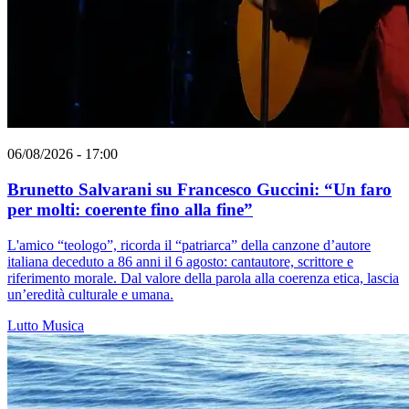
06/08/2026 - 17:00
Brunetto Salvarani su Francesco Guccini: “Un faro
per molti: coerente fino alla fine”
L'amico “teologo”, ricorda il “patriarca” della canzone d’autore
italiana deceduto a 86 anni il 6 agosto: cantautore, scrittore e
riferimento morale. Dal valore della parola alla coerenza etica, lascia
un’eredità culturale e umana.
Lutto
Musica