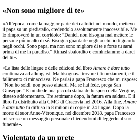
«Non sono migliore di te»
«All’epoca, come la maggior parte dei cattolici nel mondo, mettevo
il papa su un piedistallo, credendolo assolutamente inaccessibile. Me
lo rimproverò in un corridoio: “Daniel, non bisogna mai mettere le
persone più in alto di sé. Bisogna guardarle negli occhi: io ti guardo
negli occhi. Sono papa, ma non sono migliore di te e forse tu sarai
prima di me in paradiso.” Rimasi sbalordito e cominciammo a darci
del tu».
«La lista delle lingue e delle edizioni del libro
Amare è dare tutto
continuava ad allungarsi. Ma bisognava trovare i finanziamenti, e il
fallimento ci minacciava. Ne parlai a papa Francesco che mi rispose:
“Non ho soldi, non posso aiutarti. Ma se hai fede, prega San
Giuseppe.” E mi diede una piccola statua dello sposo della Vergine,
disteso addormentato. Tre settimane dopo, la fattura era saldata. E il
libro fu distribuito alla GMG di Cracovia nel 2016. Alla fine,
Amare
è dare tutto
fu diffuso in 8 milioni di copie in 24 lingue. Dopo la
morte di suor Anne-Véronique, nel dicembre 2018, papa Francesco
mi scrisse un messaggio personale chiedendomi di leggerlo al suo
funerale».
Violentato da un prete