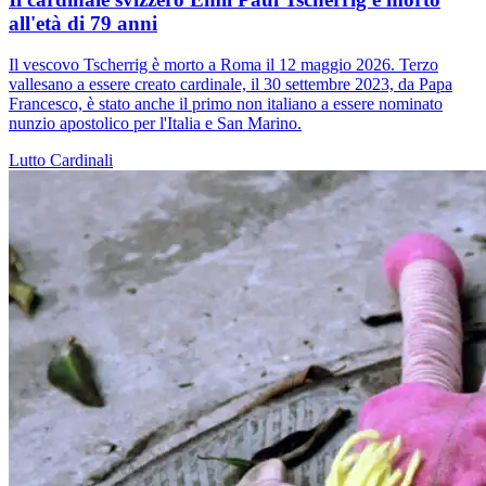
all'età di 79 anni
Il vescovo Tscherrig è morto a Roma il 12 maggio 2026. Terzo
vallesano a essere creato cardinale, il 30 settembre 2023, da Papa
Francesco, è stato anche il primo non italiano a essere nominato
nunzio apostolico per l'Italia e San Marino.
Lutto
Cardinali