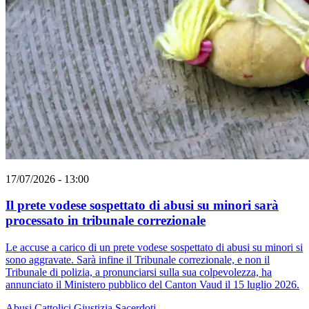
17/07/2026 - 13:00
Il prete vodese sospettato di abusi su minori sarà
processato in tribunale correzionale
Le accuse a carico di un prete vodese sospettato di abusi su minori si
sono aggravate. Sarà infine il Tribunale correzionale, e non il
Tribunale di polizia, a pronunciarsi sulla sua colpevolezza, ha
annunciato il Ministero pubblico del Canton Vaud il 15 luglio 2026.
Abusi
Cattolici
Giustizia
Sacerdoti