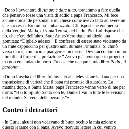
«Dopo l’avventura di
Amare è dare tutto
, tornammo a fare quella
che pensavo fosse una visita di addio a papa Francesco. Mi fece
alcune domande personali e mi chiese come avevo fatto ad avere un
tale successo. Ero un po’ imbarazzato. Gli risposi che era merito
della Vergine Maria, di santa Teresa, del Padre Pio. Lui rispose che
no, che c’era dell’altro. Suor Anne-Véronique mi diede una
gomitata: “Diglielo adesso!” E confessai di essere stato violentato da
un frate cappuccino per quattro anni durante l’infanzia. Si chinò
verso di me, cominciò a piangere e mi disse: “Devi raccontarlo in un
libro di cui firmerò la prefazione.” Avevo già avuto questo progetto
ma non era andato in porto. Fu così che nacque il mio libro
Padre, ti
perdono
».
«Dopo l’uscita del libro, fui invitato alla televisione italiana per una
trasmissione di varietà che il papa mi promise di guardare. La
mattina dopo, a Santa Marta, papa Francesco venne verso di me per
dirmi: “Hai lo Spirito Santo con te, Daniel! Vai in tutte le televisioni
del mondo. Salverai delle persone.”»
Contro i detrattori
«In Curia, alcuni non vedevano di buon occhio la mia azione e
questo legame con il papa. Avevo ricevuto lettere in cui venivo