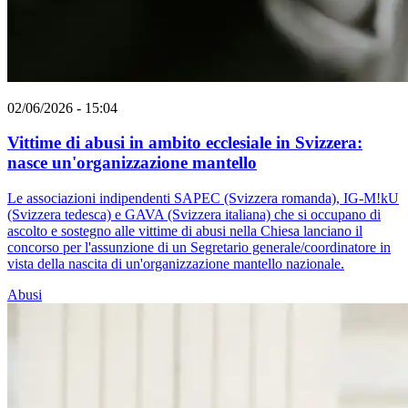
02/06/2026 - 15:04
Vittime di abusi in ambito ecclesiale in Svizzera:
nasce un'organizzazione mantello
Le associazioni indipendenti SAPEC (Svizzera romanda), IG-M!kU
(Svizzera tedesca) e GAVA (Svizzera italiana) che si occupano di
ascolto e sostegno alle vittime di abusi nella Chiesa lanciano il
concorso per l'assunzione di un Segretario generale/coordinatore in
vista della nascita di un'organizzazione mantello nazionale.
Abusi