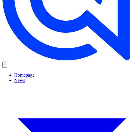
Homepage
News