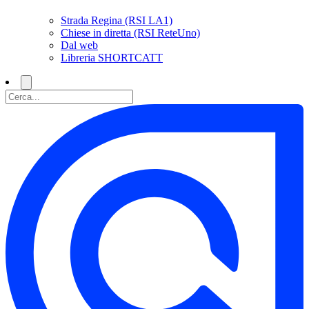
Strada Regina (RSI LA1)
Chiese in diretta (RSI ReteUno)
Dal web
Libreria SHORTCATT