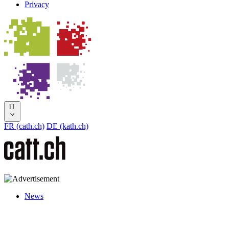
Privacy
IT
FR (cath.ch)
DE (kath.ch)
News