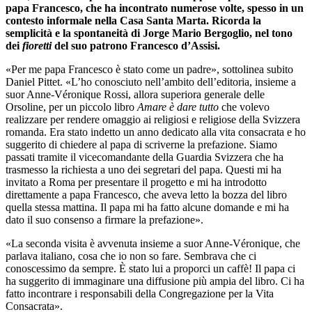
papa Francesco, che ha incontrato numerose volte, spesso in un
contesto informale nella Casa Santa Marta. Ricorda la
semplicità e la spontaneità di Jorge Mario Bergoglio, nel tono
dei
fioretti
del suo patrono Francesco d’Assisi.
«Per me papa Francesco è stato come un padre», sottolinea subito
Daniel Pittet. «L’ho conosciuto nell’ambito dell’editoria, insieme a
suor Anne-Véronique Rossi, allora superiora generale delle
Orsoline, per un piccolo libro
Amare è dare tutto
che volevo
realizzare per rendere omaggio ai religiosi e religiose della Svizzera
romanda. Era stato indetto un anno dedicato alla vita consacrata e ho
suggerito di chiedere al papa di scriverne la prefazione. Siamo
passati tramite il vicecomandante della Guardia Svizzera che ha
trasmesso la richiesta a uno dei segretari del papa. Questi mi ha
invitato a Roma per presentare il progetto e mi ha introdotto
direttamente a papa Francesco, che aveva letto la bozza del libro
quella stessa mattina. Il papa mi ha fatto alcune domande e mi ha
dato il suo consenso a firmare la prefazione».
«La seconda visita è avvenuta insieme a suor Anne-Véronique, che
parlava italiano, cosa che io non so fare. Sembrava che ci
conoscessimo da sempre. È stato lui a proporci un caffè! Il papa ci
ha suggerito di immaginare una diffusione più ampia del libro. Ci ha
fatto incontrare i responsabili della Congregazione per la Vita
Consacrata».