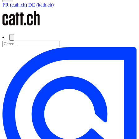
FR (cath.ch)
DE (kath.ch)