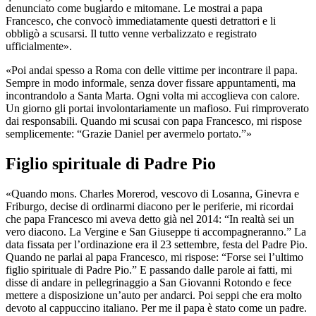
denunciato come bugiardo e mitomane. Le mostrai a papa
Francesco, che convocò immediatamente questi detrattori e li
obbligò a scusarsi. Il tutto venne verbalizzato e registrato
ufficialmente».
«Poi andai spesso a Roma con delle vittime per incontrare il papa.
Sempre in modo informale, senza dover fissare appuntamenti, ma
incontrandolo a Santa Marta. Ogni volta mi accoglieva con calore.
Un giorno gli portai involontariamente un mafioso. Fui rimproverato
dai responsabili. Quando mi scusai con papa Francesco, mi rispose
semplicemente: “Grazie Daniel per avermelo portato.”»
Figlio spirituale di Padre Pio
«Quando mons. Charles Morerod, vescovo di Losanna, Ginevra e
Friburgo, decise di ordinarmi diacono per le periferie, mi ricordai
che papa Francesco mi aveva detto già nel 2014: “In realtà sei un
vero diacono. La Vergine e San Giuseppe ti accompagneranno.” La
data fissata per l’ordinazione era il 23 settembre, festa del Padre Pio.
Quando ne parlai al papa Francesco, mi rispose: “Forse sei l’ultimo
figlio spirituale di Padre Pio.” E passando dalle parole ai fatti, mi
disse di andare in pellegrinaggio a San Giovanni Rotondo e fece
mettere a disposizione un’auto per andarci. Poi seppi che era molto
devoto al cappuccino italiano. Per me il papa è stato come un padre.