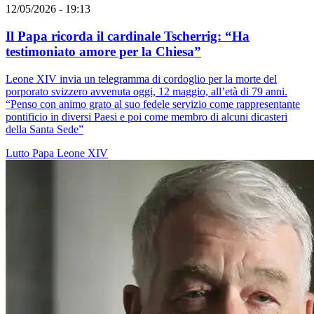
12/05/2026 - 19:13
Il Papa ricorda il cardinale Tscherrig: “Ha
testimoniato amore per la Chiesa”
Leone XIV invia un telegramma di cordoglio per la morte del
porporato svizzero avvenuta oggi, 12 maggio, all’età di 79 anni.
“Penso con animo grato al suo fedele servizio come rappresentante
pontificio in diversi Paesi e poi come membro di alcuni dicasteri
della Santa Sede”
Lutto
Papa Leone XIV