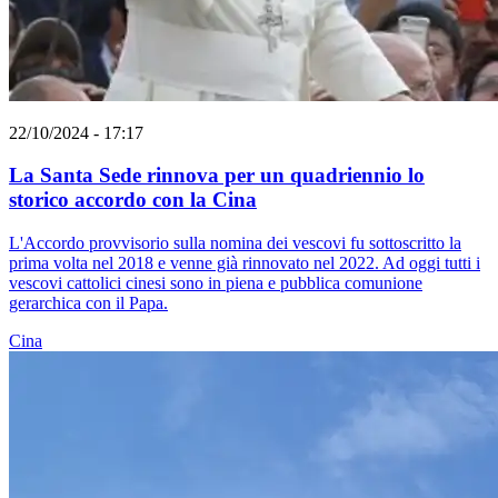
22/10/2024 - 17:17
La Santa Sede rinnova per un quadriennio lo
storico accordo con la Cina
L'Accordo provvisorio sulla nomina dei vescovi fu sottoscritto la
prima volta nel 2018 e venne già rinnovato nel 2022. Ad oggi tutti i
vescovi cattolici cinesi sono in piena e pubblica comunione
gerarchica con il Papa.
Cina