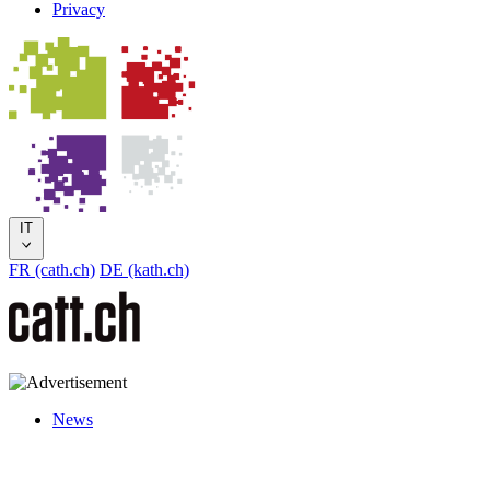
Privacy
IT
FR (cath.ch)
DE (kath.ch)
News