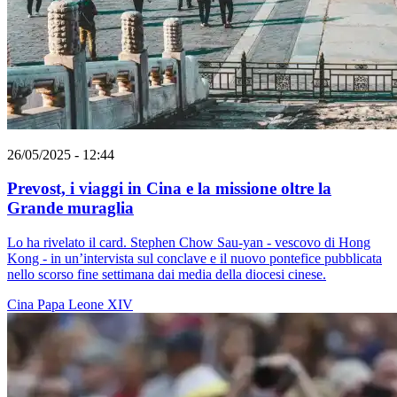
26/05/2025 - 12:44
Prevost, i viaggi in Cina e la missione oltre la
Grande muraglia
Lo ha rivelato il card. Stephen Chow Sau-yan - vescovo di Hong
Kong - in un’intervista sul conclave e il nuovo pontefice pubblicata
nello scorso fine settimana dai media della diocesi cinese.
Cina
Papa Leone XIV