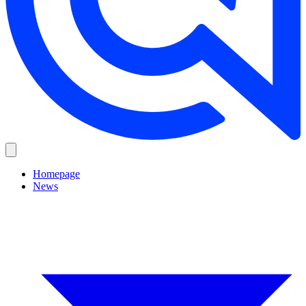
Homepage
News