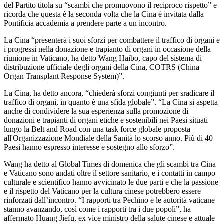
del Partito titola su “scambi che promuovono il reciproco rispetto” e
ricorda che questa è la seconda volta che la Cina è invitata dalla
Pontificia accademia a prendere parte a un incontro.
La Cina “presenterà i suoi sforzi per combattere il traffico di organi e
i progressi nella donazione e trapianto di organi in occasione della
riunione in Vaticano, ha detto Wang Haibo, capo del sistema di
distribuzione ufficiale degli organi della Cina, COTRS (China
Organ Transplant Response System)”.
La Cina, ha detto ancora, “chiederà sforzi congiunti per sradicare il
traffico di organi, in quanto è una sfida globale”. “La Cina si aspetta
anche di condividere la sua esperienza sulla promozione di
donazioni e trapianti di organi etiche e sostenibili nei Paesi situati
lungo la Belt and Road con una task force globale proposta
all'Organizzazione Mondiale della Sanità lo scorso anno. Più di 40
Paesi hanno espresso interesse e sostegno allo sforzo”.
Wang ha detto al Global Times di domenica che gli scambi tra Cina
e Vaticano sono andati oltre il settore sanitario, e i contatti in campo
culturale e scientifico hanno avvicinato le due parti e che la passione
e il rispetto del Vaticano per la cultura cinese potrebbero essere
rinforzati dall’incontro. “I rapporti tra Pechino e le autorità vaticane
stanno avanzando, così come i rapporti tra i due popoli”, ha
affermato Huang Jiefu, ex vice ministro della salute cinese e attuale