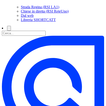
Strada Regina (RSI LA1)
Chiese in diretta (RSI ReteUno)
Dal web
Libreria SHORTCATT