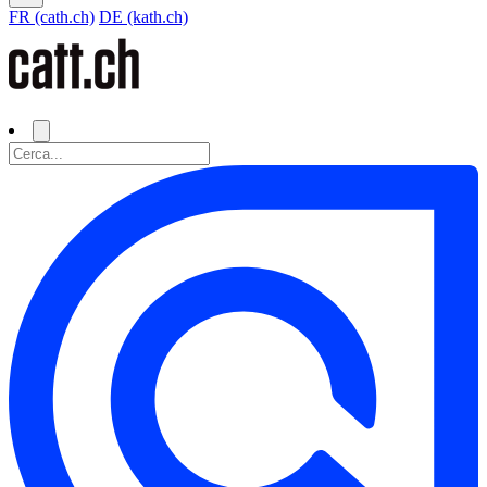
FR (cath.ch)
DE (kath.ch)