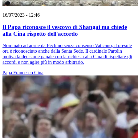
16/07/2023 - 12:46
Il Papa riconosce il vescovo di Shangai ma chiede
alla Cina rispetto dell'accordo
Nominato ad aprile da Pechino senza consenso Vaticano, il presule
ora è riconosciuto anche dalla Santa Sede. Il cardinale Parolin
motiva la decisione papale con la richiesta alla Cina di rispettare gli
accordi e non agire più in modo arbitrario.
Papa Francesco
Cina