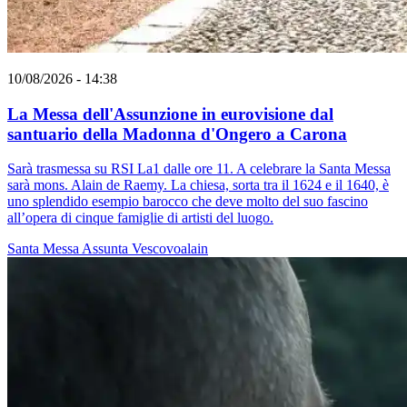
10/08/2026 - 14:38
La Messa dell'Assunzione in eurovisione dal
santuario della Madonna d'Ongero a Carona
Sarà trasmessa su RSI La1 dalle ore 11. A celebrare la Santa Messa
sarà mons. Alain de Raemy. La chiesa, sorta tra il 1624 e il 1640, è
uno splendido esempio barocco che deve molto del suo fascino
all’opera di cinque famiglie di artisti del luogo.
Santa Messa
Assunta
Vescovoalain