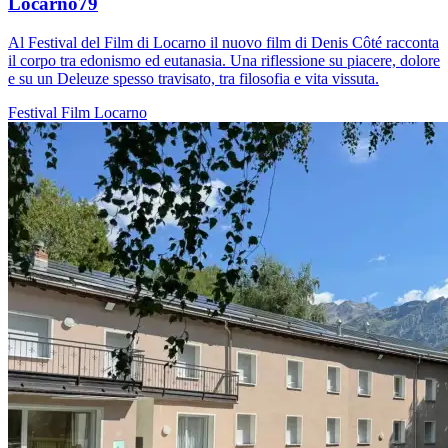
Locarno79
Al Festival del Film di Locarno il nuovo film di Denis Côté racconta
il corpo tra edonismo ed eutanasia. Una riflessione su piacere, dolore
e su un Deleuze spesso travisato, tra filosofia e vita vissuta.
Festival
Film
Locarno