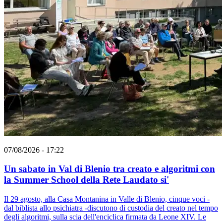
07/08/2026 - 17:22
Un sabato in Val di Blenio tra creato e algoritmi con
la Summer School della Rete Laudato si'
Il 29 agosto, alla Casa Montanina in Valle di Blenio, cinque voci -
dal biblista allo psichiatra -discutono di custodia del creato nel tempo
degli algoritmi, sulla scia dell'enciclica firmata da Leone XIV. Le