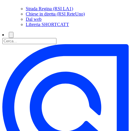
Strada Regina (RSI LA1)
Chiese in diretta (RSI ReteUno)
Dal web
Libreria SHORTCATT