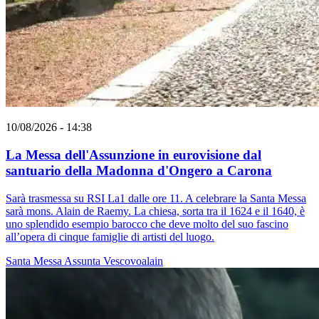
10/08/2026 - 14:38
La Messa dell'Assunzione in eurovisione dal
santuario della Madonna d'Ongero a Carona
Sarà trasmessa su RSI La1 dalle ore 11. A celebrare la Santa Messa
sarà mons. Alain de Raemy. La chiesa, sorta tra il 1624 e il 1640, è
uno splendido esempio barocco che deve molto del suo fascino
all’opera di cinque famiglie di artisti del luogo.
Santa Messa
Assunta
Vescovoalain