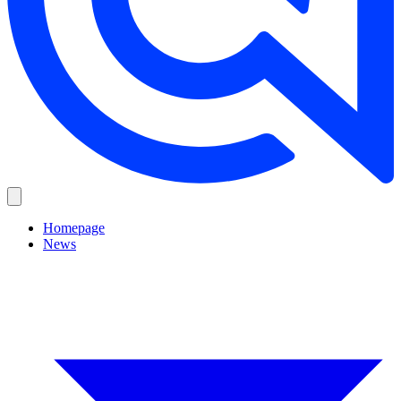
Homepage
News