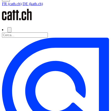
FR (cath.ch)
DE (kath.ch)