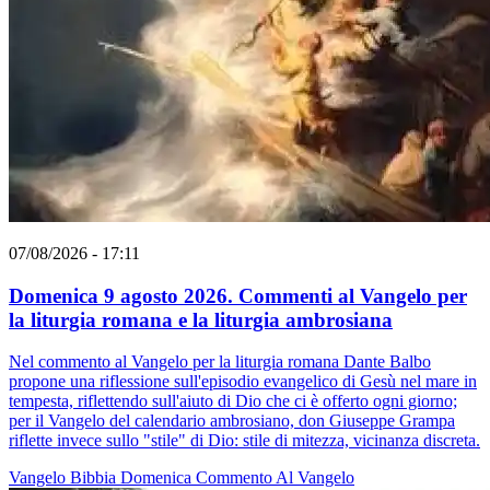
07/08/2026 - 17:11
Domenica 9 agosto 2026. Commenti al Vangelo per
la liturgia romana e la liturgia ambrosiana
Nel commento al Vangelo per la liturgia romana Dante Balbo
propone una riflessione sull'episodio evangelico di Gesù nel mare in
tempesta, riflettendo sull'aiuto di Dio che ci è offerto ogni giorno;
per il Vangelo del calendario ambrosiano, don Giuseppe Grampa
riflette invece sullo "stile" di Dio: stile di mitezza, vicinanza discreta.
Vangelo
Bibbia
Domenica
Commento Al Vangelo