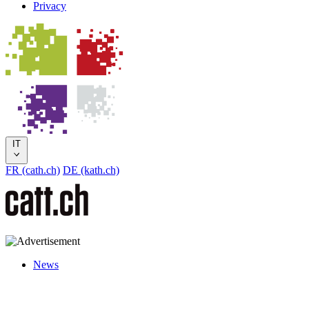
Privacy
IT
FR (cath.ch)
DE (kath.ch)
News