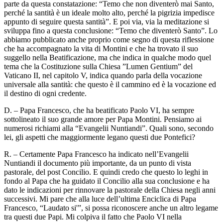
parte da questa constatazione: “Temo che non diventerò mai Santo,
perché la santità è un ideale molto alto, perché la pigrizia impedisce
appunto di seguire questa santità”. E poi via, via la meditazione si
sviluppa fino a questa conclusione: “Temo che diventerò Santo”. Lo
abbiamo pubblicato anche proprio come segno di questa riflessione
che ha accompagnato la vita di Montini e che ha trovato il suo
suggello nella Beatificazione, ma che indica in qualche modo quel
tema che la Costituzione sulla Chiesa ”Lumen Gentium” del
Vaticano II, nel capitolo V, indica quando parla della vocazione
universale alla santità: che questo è il cammino ed è la vocazione ed
il destino di ogni credente.
D. – Papa Francesco, che ha beatificato Paolo VI, ha sempre
sottolineato il suo grande amore per Papa Montini. Pensiamo ai
numerosi richiami alla “Evangelii Nuntiandi”. Quali sono, secondo
lei, gli aspetti che maggiormente legano questi due Pontefici?
R. – Certamente Papa Francesco ha indicato nell’Evangelii
Nuntiandi il documento più importante, da un punto di vista
pastorale, del post Concilio. E quindi credo che questo lo leghi in
fondo al Papa che ha guidato il Concilio alla sua conclusione e ha
dato le indicazioni per rinnovare la pastorale della Chiesa negli anni
successivi. Mi pare che alla luce dell’ultima Enciclica di Papa
Francesco, “Laudato si'”, si possa riconoscere anche un altro legame
tra questi due Papi. Mi colpiva il fatto che Paolo VI nella