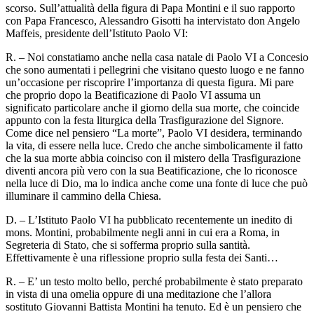
scorso. Sull’attualità della figura di Papa Montini e il suo rapporto
con Papa Francesco, Alessandro Gisotti ha intervistato don Angelo
Maffeis, presidente dell’Istituto Paolo VI:
R. – Noi constatiamo anche nella casa natale di Paolo VI a Concesio
che sono aumentati i pellegrini che visitano questo luogo e ne fanno
un’occasione per riscoprire l’importanza di questa figura. Mi pare
che proprio dopo la Beatificazione di Paolo VI assuma un
significato particolare anche il giorno della sua morte, che coincide
appunto con la festa liturgica della Trasfigurazione del Signore.
Come dice nel pensiero “La morte”, Paolo VI desidera, terminando
la vita, di essere nella luce. Credo che anche simbolicamente il fatto
che la sua morte abbia coinciso con il mistero della Trasfigurazione
diventi ancora più vero con la sua Beatificazione, che lo riconosce
nella luce di Dio, ma lo indica anche come una fonte di luce che può
illuminare il cammino della Chiesa.
D. – L’Istituto Paolo VI ha pubblicato recentemente un inedito di
mons. Montini, probabilmente negli anni in cui era a Roma, in
Segreteria di Stato, che si sofferma proprio sulla santità.
Effettivamente è una riflessione proprio sulla festa dei Santi…
R. – E’ un testo molto bello, perché probabilmente è stato preparato
in vista di una omelia oppure di una meditazione che l’allora
sostituto Giovanni Battista Montini ha tenuto. Ed è un pensiero che