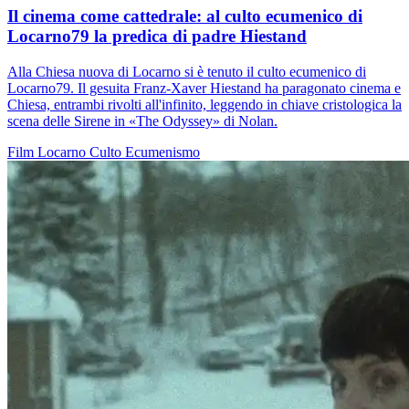
Il cinema come cattedrale: al culto ecumenico di
Locarno79 la predica di padre Hiestand
Alla Chiesa nuova di Locarno si è tenuto il culto ecumenico di
Locarno79. Il gesuita Franz-Xaver Hiestand ha paragonato cinema e
Chiesa, entrambi rivolti all'infinito, leggendo in chiave cristologica la
scena delle Sirene in «The Odyssey» di Nolan.
Film
Locarno
Culto
Ecumenismo