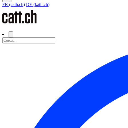
FR (cath.ch)
DE (kath.ch)