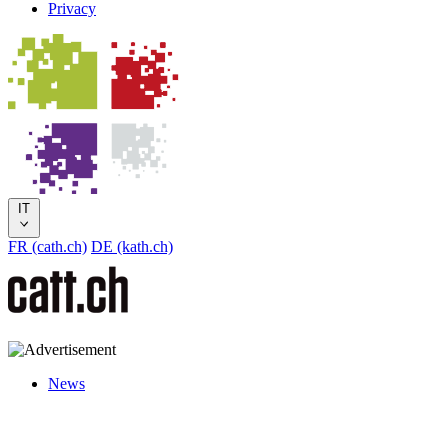
Privacy
IT
FR (cath.ch)
DE (kath.ch)
News