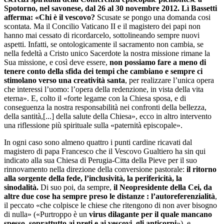
Spotorno, nel savonese, dal 26 al 30 novembre 2012. Lì Bassetti
afferma: «Chi è il vescovo?
Scusate se pongo una domanda cosi
scontata. Ma il Concilio Vaticano II e il magistero dei papi non
hanno mai cessato di ricordarcelo, sottolineando sempre nuovi
aspetti. Infatti, se ontologicamente il sacramento non cambia, se
nella fedeltà a Cristo unico Sacerdote la nostra missione rimane la
Sua missione, e così deve essere,
non possiamo fare a meno di
tenere conto della sfida dei tempi che cambiano e sempre ci
stimolano verso una creatività santa
, per realizzare l’unica opera
che interessi l’uomo: l’opera della redenzione, in vista della vita
eterna». E, colto il «forte legame con la Chiesa sposa, e di
conseguenza la nostra responsabilità nei confronti della bellezza,
della santità,[...] della salute della Chiesa», ecco in altro intervento
una riflessione più spirituale sulla «paternità episcopale».
In ogni caso sono almeno quattro i punti cardine ricavati dal
magistero di papa Francesco che il Vescovo Gualtiero ha sin qui
indicato alla sua Chiesa di Perugia-Citta della Pieve per il suo
rinnovamento nella direzione della conversione pastorale:
il ritorno
alla sorgente della fede, l’inclusività, la perifericità, la
sinodalità.
Di suo poi, da sempre,
il Neopresidente della Cei, da
altre due cose ha sempre preso le distanze : l’autoreferenzialità
,
il peccato «che colpisce le chiese che ritengono di non aver bisogno
di nulla» («Purtroppo è un
virus dilagante per il quale mancano
spesso, soprattutto ai preti e ai vescovi, gli anticorpi
»), e