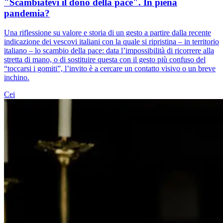
"Scambiatevi il dono della pace". In piena
pandemia?
Una riflessione su valore e storia di un gesto a partire dalla recente
indicazione dei vescovi italiani con la quale si ripristina – in territorio
italiano – lo scambio della pace: data l’impossibilità di ricorrere alla
stretta di mano, o di sostituire questa con il gesto più confuso del
“toccarsi i gomiti”, l’invito è a cercare un contatto visivo o un breve
inchino.
Cei