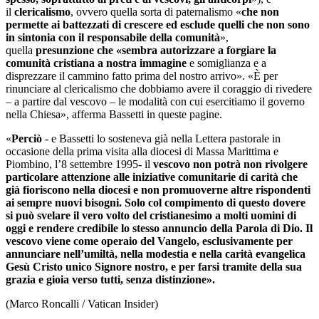
il
clericalismo
, ovvero quella sorta di paternalismo «
che non
permette ai battezzati di crescere ed esclude quelli che non sono
in sintonia con il responsabile della comunità
»,
quella
presunzione che «sembra autorizzare a forgiare la
comunità cristiana a nostra immagine
e somiglianza e a
disprezzare il cammino fatto prima del nostro arrivo». «È per
rinunciare al clericalismo che dobbiamo avere il coraggio di rivedere
– a partire dal vescovo – le modalità con cui esercitiamo il governo
nella Chiesa», afferma Bassetti in queste pagine.
«
Perciò
- e Bassetti lo sosteneva già nella Lettera pastorale in
occasione della prima visita alla diocesi di Massa Marittima e
Piombino, l’8 settembre 1995- il
vescovo non potrà non rivolgere
particolare attenzione alle iniziative comunitarie di carità che
già fioriscono nella diocesi e non promuoverne altre rispondenti
ai sempre nuovi bisogni. Solo col compimento di questo dovere
si può svelare il vero volto del cristianesimo a molti uomini di
oggi e rendere credibile lo stesso annuncio della Parola di Dio. Il
vescovo viene come operaio del Vangelo, esclusivamente per
annunciare nell’umiltà, nella modestia e nella carità evangelica
Gesù Cristo unico Signore nostro, e per farsi tramite della sua
grazia e gioia verso tutti, senza distinzione».
(Marco Roncalli / Vatican Insider)