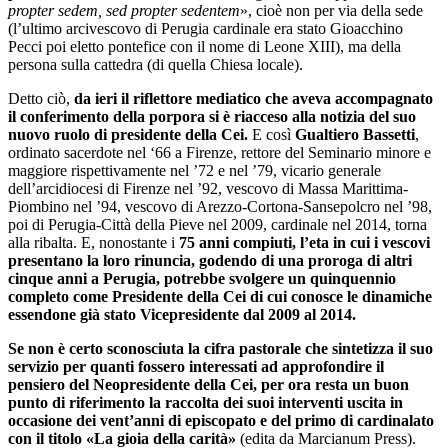
propter sedem, sed propter sedentem
», cioè non per via della sede
(l’ultimo arcivescovo di Perugia cardinale era stato Gioacchino
Pecci poi eletto pontefice con il nome di Leone XIII), ma della
persona sulla cattedra (di quella Chiesa locale).
Detto ciò,
da ieri il riflettore mediatico che aveva accompagnato
il conferimento della porpora si è riacceso alla notizia del suo
nuovo ruolo di presidente della Cei.
E così
Gualtiero Bassetti
,
ordinato sacerdote nel ‘66 a Firenze, rettore del Seminario minore e
maggiore rispettivamente nel ’72 e nel ’79, vicario generale
dell’arcidiocesi di Firenze nel ’92, vescovo di Massa Marittima-
Piombino nel ’94, vescovo di Arezzo-Cortona-Sansepolcro nel ’98,
poi di Perugia-Città della Pieve nel 2009, cardinale nel 2014, torna
alla ribalta. E, nonostante i
75 anni compiuti, l’eta in cui i vescovi
presentano la loro rinuncia, godendo di una proroga di altri
cinque anni a Perugia, potrebbe svolgere un quinquennio
completo come Presidente della Cei di cui conosce le dinamiche
essendone già stato Vicepresidente dal 2009 al 2014.
Se non è certo sconosciuta la cifra pastorale che sintetizza il suo
servizio per quanti fossero interessati ad approfondire il
pensiero del Neopresidente della Cei, per ora resta un buon
punto di riferimento la raccolta dei suoi interventi uscita in
occasione dei vent’anni di episcopato e del primo di cardinalato
con il titolo «La gioia della carità»
(edita da Marcianum Press).