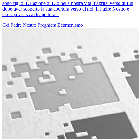
sono figlio. È l’azione di Dio nella nostra vita, l’aprirsi verso di Lui
dopo aver scoperto la sua apertura verso di noi. Il Padre Nostro è
consapevolezza di apertura”.
Cei
Padre Nostro
Preghiera
Ecumenismo