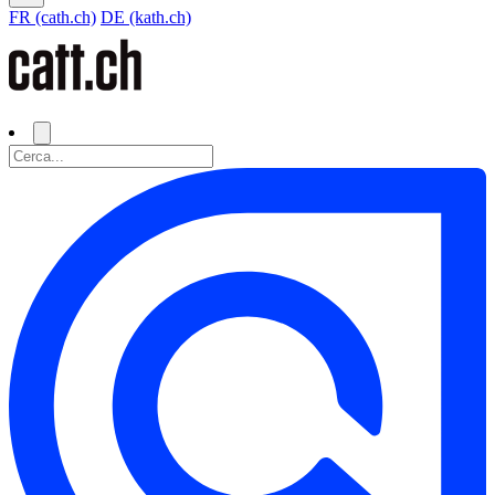
FR (cath.ch)
DE (kath.ch)