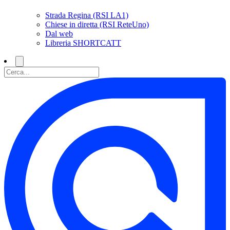
Strada Regina (RSI LA1)
Chiese in diretta (RSI ReteUno)
Dal web
Libreria SHORTCATT