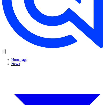
Homepage
News