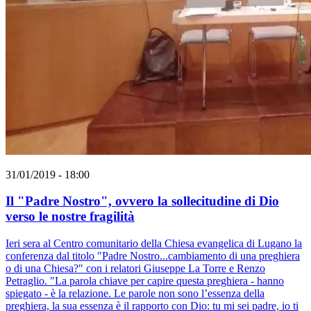
31/01/2019 - 18:00
Il "Padre Nostro", ovvero la sollecitudine di Dio
verso le nostre fragilità
Ieri sera al Centro comunitario della Chiesa evangelica di Lugano la
conferenza dal titolo "Padre Nostro...cambiamento di una preghiera
o di una Chiesa?" con i relatori Giuseppe La Torre e Renzo
Petraglio. "La parola chiave per capire questa preghiera - hanno
spiegato - è la relazione. Le parole non sono l’essenza della
preghiera, la sua essenza è il rapporto con Dio: tu mi sei padre, io ti