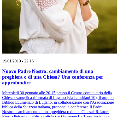
19/01/2019 - 22:16
Nuovo Padre Nostro: cambiamento di una
preghiera o di una Chiesa? Una conferenza per
approfondire
Mercoledì 30 gennaio alle 20.15 presso il Centro comunitario della
Chiesa evangelica riformata di Lugano (via Landriani 10), il gruppo
Biblico Ecumenico di Lugano, in collaborazione con l'Associazione
biblica della Svizzera italiana, propone la conferenza Il Padre
Nostro...cambiamento di una preghiera o di una Chiesa? Relatori
Renzo Petraglio, biblista cattolico e Giuseppe La Torre, teologo e