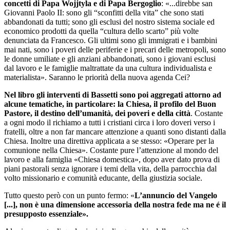
concetti di Papa Wojjtyla e di Papa Bergoglio
: «...direbbe san
Giovanni Paolo II: sono gli “sconfitti della vita” che sono stati
abbandonati da tutti; sono gli esclusi del nostro sistema sociale ed
economico prodotti da quella “cultura dello scarto” più volte
denunciata da Francesco. Gli ultimi sono gli immigrati e i bambini
mai nati, sono i poveri delle periferie e i precari delle metropoli, sono
le donne umiliate e gli anziani abbandonati, sono i giovani esclusi
dal lavoro e le famiglie maltrattate da una cultura individualista e
materialista». Saranno le priorità della nuova agenda Cei?
Nel libro gli interventi di Bassetti sono poi aggregati attorno ad
alcune tematiche, in particolare: la Chiesa, il profilo del Buon
Pastore, il destino dell’umanità, dei poveri e della città
. Costante
a ogni modo il richiamo a tutti i cristiani circa i loro doveri verso i
fratelli, oltre a non far mancare attenzione a quanti sono distanti dalla
Chiesa. Inoltre una direttiva applicata a se stesso: «Operare per la
comunione nella Chiesa». Costante pure l’attenzione al mondo del
lavoro e alla famiglia «Chiesa domestica», dopo aver dato prova di
piani pastorali senza ignorare i temi della vita, della parrocchia dal
volto missionario e comunità educante, della giustizia sociale.
Tutto questo però con un punto fermo: «
L’annuncio del Vangelo
[...], non è una dimensione accessoria della nostra fede ma ne é il
presupposto essenziale».