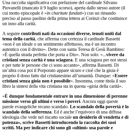
Una raccolta significativa con prefazione del cardinale Silvano
Piovanelli (mancato il 9 luglio scorso), aperta dallo stesso autore (il
cui motto episcopale è «
in charitate fundati
») con un rimando
preciso al passo paolino della prima lettera ai Corinzi che costituisce
un inno alla carità.
A seguire
contributi nati da occasioni diverse, tenuti uniti dal
tema della carità
, che afferma con certezza il cardinale Bassetti
«non è un ideale o un sentimento affettuoso, ma è un incontro
autentico con il divino». Detto con santa Teresa di Gesù Bambino:
«È quella strada perfetta che porta a Dio». Non solo: «...
vivere da
cristiani senza carità è una sciagura
. E una sciagura per noi stessi
e per tutte le persone che ci sono accanto», afferma Bassetti. Di
un’altra cosa poi il Porporato appare sicuro e cioè che la gioia è
proprio il dono fatto dal cristianesimo all’umanità. Dunque: «
Essere
cristiani senza gioia non è possibile
». Insomma, come titola il suo
libro la sintesi della vita cristiana sta in questa «gioia della carità».
«
È dunque fondamentale entrare in una dimensione di perenne
missione verso gli ultimi e verso i poveri
. Ancora oggi queste
parole evangeliche recano scandalo.
Lo scandalo della povertà è lo
scandalo della sofferenza
. Ed è anche l’equivoco di una diffusa
ideologia che vede nel riscatto sociale
un desiderio di vendetta e di
potenza», scrive Bassetti introducendo la raccolta dei suoi
scritti. Ma per indicare chi sono gli «ultimi» usa parole e