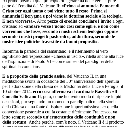
Al primo posto di quel principio di «gerarchia delle verità» pure
parte dell’eredità del Vaticano II: «
Prima si annuncia l’amore di
Cristo per ogni uomo e poi viene tutto il resto. Prima si
annuncia il kerygma e poi viene la dottrina sociale o la teologia.
E non viceversa
». Altro
pezzo di eredità conciliare l’invito
a ogni
cristiano ad
«andare verso l’uomo così come egli è, e non come
vorremmo che fosse, secondo i nostri schemi teologici oppure
secondo i nostri progetti pastorali o, addirittura, secondo le
nostre idee politiche travestite da buoni propositi».
Insomma la parabola del samaritano, e il riferimento al vero
significato dell’espressione «Chiesa in uscita», riletta anche alla luce
dell’ispirazione di Paolo VI e come sintesi del paradigma della
spiritualità conciliare.
E a proposito della grande assise
, del Vaticano II, in una
meditazione svolta in occasione del 30° anniversario dell’apertura
per l’adorazione della chiesa della Madonna della Luce a Perugia, il
10 ottobre 2014,
ecco cosa affermava il cardinale Bassetti: «Il
Concilio Vaticano II
, però, come ho avuto modo di ripetere in più
occasioni, pur segnando un momento paradigmatico nella storia
della Chiesa e una fonte di ispirazione importantissima per quella
conversione pastorale a cui fa costante riferimento Francesco,
va
letto sempre secondo un’ermeneutica della continuità e non
della rottura.
Anche perché, com’è noto, il Vaticano II è il prodotto