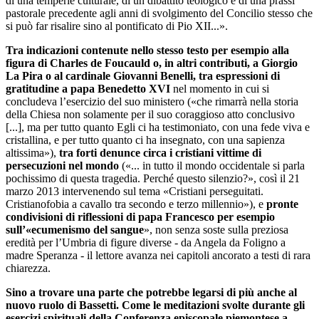
di una temperie culturale, di un dibattito teologico e di una prassi
pastorale precedente agli anni di svolgimento del Concilio stesso che
si può far risalire sino al pontificato di Pio XII...».
Tra indicazioni contenute nello stesso testo per esempio alla
figura di Charles de Foucauld o, in altri contributi, a Giorgio
La Pira o al cardinale Giovanni Benelli, tra espressioni di
gratitudine a papa Benedetto XVI
nel momento in cui si
concludeva l’esercizio del suo ministero («che rimarrà nella storia
della Chiesa non solamente per il suo coraggioso atto conclusivo
[...], ma per tutto quanto Egli ci ha testimoniato, con una fede viva e
cristallina, e per tutto quanto ci ha insegnato, con una sapienza
altissima»),
tra forti denunce circa i cristiani vittime di
persecuzioni nel mondo
(«... in tutto il mondo occidentale si parla
pochissimo di questa tragedia. Perché questo silenzio?», così il 21
marzo 2013 intervenendo sul tema «Cristiani perseguitati.
Cristianofobia a cavallo tra secondo e terzo millennio»), e
pronte
condivisioni di riflessioni di papa Francesco per esempio
sull’«ecumenismo del sangue
», non senza soste sulla preziosa
eredità per l’Umbria di figure diverse - da Angela da Foligno a
madre Speranza - il lettore avanza nei capitoli ancorato a testi di rara
chiarezza.
Sino a trovare una parte che potrebbe legarsi di più anche al
nuovo ruolo di Bassetti. Come le meditazioni svolte durante gli
esercizi spirituali della Conferenza episcopale piemontese a