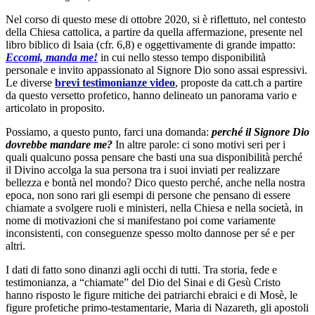
Nel corso di questo mese di ottobre 2020, si è riflettuto, nel contesto
della Chiesa cattolica, a partire da quella affermazione, presente nel
libro biblico di Isaia (cfr. 6,8) e oggettivamente di grande impatto:
Eccomi, manda me!
in cui nello stesso tempo disponibilità
personale e invito appassionato al Signore Dio sono assai espressivi.
Le diverse
brevi testimonianze video
, proposte da catt.ch a partire
da questo versetto profetico, hanno delineato un panorama vario e
articolato in proposito.
Possiamo, a questo punto, farci una domanda:
perché il Signore Dio
dovrebbe mandare me?
In altre parole: ci sono motivi seri per i
quali qualcuno possa pensare che basti una sua disponibilità perché
il Divino accolga la sua persona tra i suoi inviati per realizzare
bellezza e bontà nel mondo? Dico questo perché, anche nella nostra
epoca, non sono rari gli esempi di persone che pensano di essere
chiamate a svolgere ruoli e ministeri, nella Chiesa e nella società, in
nome di motivazioni che si manifestano poi come variamente
inconsistenti, con conseguenze spesso molto dannose per sé e per
altri.
I dati di fatto sono dinanzi agli occhi di tutti. Tra storia, fede e
testimonianza, a “chiamate” del Dio del Sinai e di Gesù Cristo
hanno risposto le figure mitiche dei patriarchi ebraici e di Mosè, le
figure profetiche primo-testamentarie, Maria di Nazareth, gli apostoli