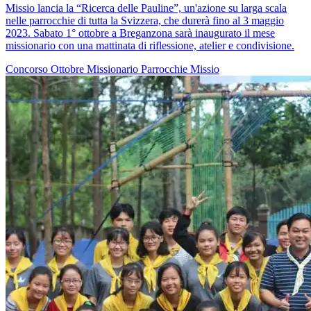
Missio lancia la “Ricerca delle Pauline”, un'azione su larga scala
nelle parrocchie di tutta la Svizzera, che durerà fino al 3 maggio
2023. Sabato 1° ottobre a Breganzona sarà inaugurato il mese
missionario con una mattinata di riflessione, atelier e condivisione.
Concorso
Ottobre Missionario
Parrocchie
Missio