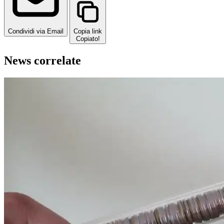
Condividi via Email
Copia link
Copiato!
News correlate