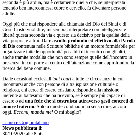
seconda è più ardua, ma è certamente quella che, se interpretata
tenendo ben interconnessi cuore e cervello, fa diventare persone
adulte.
Oggi più che mai rispondere alla chiamata del Dio del Sinai e di
Gesù Cristo vuol dire, mi sembra, interpretare con intelligenza e
libertà questa seconda via e questo sia decisivo per la qualità della
vita propria e altrui. Dare
ascolto profondo ed effettivo alla Parola
di Dio
contenuta nelle Scritture bibliche è un motore formidabile per
organizzare tutte le opportunità possibili di incontro con gli altri,
anche tramite modalità che non sono sempre quelle dell’incontro in
presenza, in cui porre al centro dell’attenzione come approfondire la
ricerca del bene comune.
Dalle occasioni ecclesiali
tout court
a tutte le circostanze in cui
incontrarsi anche con persone di altra ispirazione culturale o
religiosa, chi cerca di essere cristiano, risponde alla missione
inerente al battesimo che ha ricevuto, se è sempre più capace di
essere o ad
una fede che si costruisca attraverso gesti concreti di
amore fraterno
. Solo a queste condizioni ha senso dire, ancora
oggi,
Eccomi, manda me!
O mi sbaglio?
Ticino e Grigionitaliano
News pubblicata il:
30/10/2020 alle 8:56