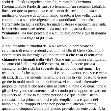
scelti dal Gesù evangelico, altre figure maschili (anzitutto
l’ineguagliabile Paolo di Tarso) o femminili (un esempio: Lidia). In
linea con questa prospettiva e, nel corso dei secoli, migliaia e
migliaia di donne e di uomini hanno vissuto, a loro volta, questa
condizione assai coinvolgente per la quotidianità loro e altrui.
Certamente tra luci e ombre, tra inadeguatezze e momenti esaltanti,
le loro vite sono state orientate da una scelta, partita da una
“chiamata”
da loro percepita e a cui queste donne e questi uomini
hanno dato una risposta positiva.
A noi, cittadine e cittadini del XXI secolo, in particolare se
cerchiamo di essere credenti credibili nel Dio di Gesù Cristo, può
essere posto un interrogativo importante:
a che cosa ci sentiamo
chiamate e chiamati nella vita?
Non è una domanda che riguardi
soltanto chi è all’inizio dell’esistenza, ma può essere posta a
ciascuno, anche a chi ha superato da tempo i novant’anni… Le
responsabilità che ognuno di noi si è assunto verso se stesso e verso
gli altri, di cui variamente ha seguito e segue la vita, possono essere
gestite in molti modi, ma, in definitiva, vi è una sola alternativa in
proposito: pensare che noi siamo al centro di tutto o di quasi tutto e
gli altri vengano costantemente al secondo posto oppure trovare un
equilibrio nel quale lo sviluppo personale e quello altrui siano
contestuali. La prima modalità è più semplice, ma è quella del
bambino (e purtroppo vi sono non pochi che, ancora a trenta,
quaranta o cinquant’anni e più vivono prevalentemente così…); la