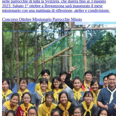
nelle parrocchie di tutta la Svizzera, che durerà fino al 3 maggio
2023. Sabato 1° ottobre a Breganzona sarà inaugurato il mese
missionario con una mattinata di riflessione, atelier e condivisione.
Concorso
Ottobre Missionario
Parrocchie
Missio