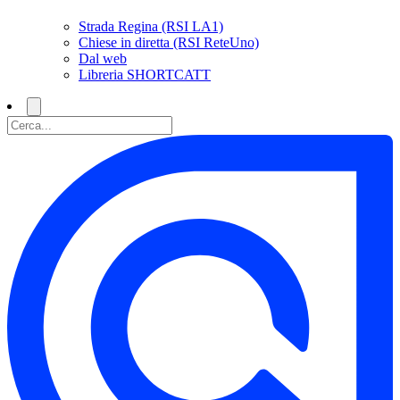
Strada Regina (RSI LA1)
Chiese in diretta (RSI ReteUno)
Dal web
Libreria SHORTCATT