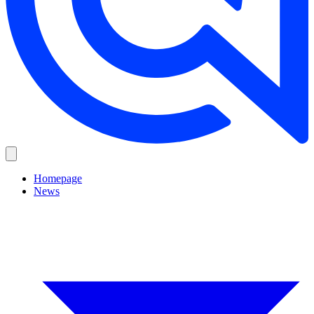
Homepage
News