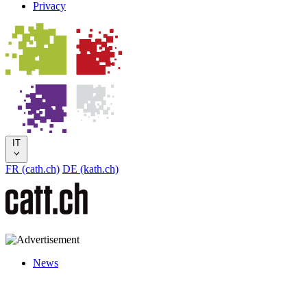
Privacy
IT
FR (cath.ch)
DE (kath.ch)
News