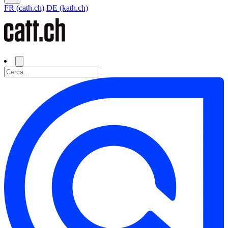
FR (cath.ch)
DE (kath.ch)