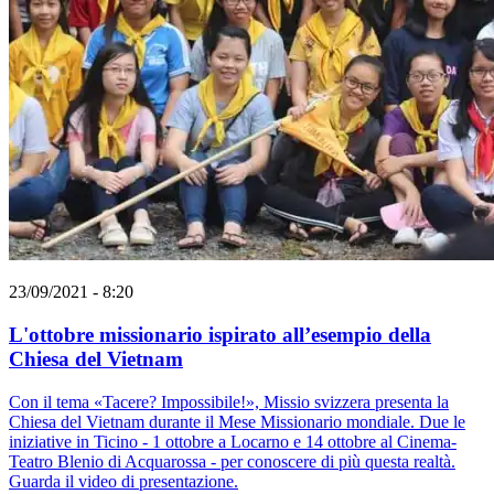
23/09/2021 - 8:20
L'ottobre missionario ispirato all’esempio della
Chiesa del Vietnam
Con il tema «Tacere? Impossibile!», Missio svizzera presenta la
Chiesa del Vietnam durante il Mese Missionario mondiale. Due le
iniziative in Ticino - 1 ottobre a Locarno e 14 ottobre al Cinema-
Teatro Blenio di Acquarossa - per conoscere di più questa realtà.
Guarda il video di presentazione.