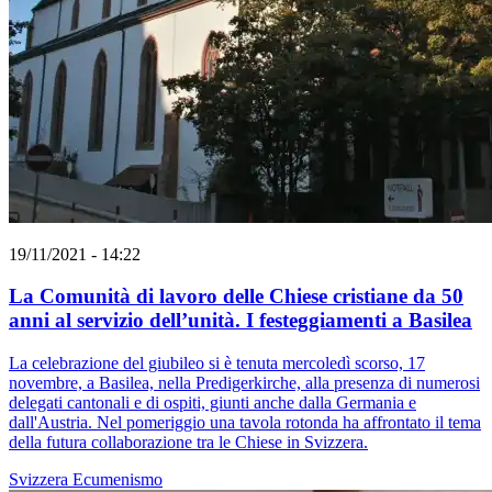
19/11/2021 - 14:22
La Comunità di lavoro delle Chiese cristiane da 50
anni al servizio dell’unità. I festeggiamenti a Basilea
La celebrazione del giubileo si è tenuta mercoledì scorso, 17
novembre, a Basilea, nella Predigerkirche, alla presenza di numerosi
delegati cantonali e di ospiti, giunti anche dalla Germania e
dall'Austria. Nel pomeriggio una tavola rotonda ha affrontato il tema
della futura collaborazione tra le Chiese in Svizzera.
Svizzera
Ecumenismo