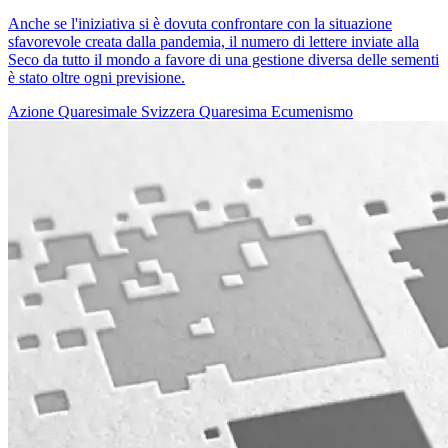
Anche se l'iniziativa si è dovuta confrontare con la situazione
sfavorevole creata dalla pandemia, il numero di lettere inviate alla
Seco da tutto il mondo a favore di una gestione diversa delle sementi
è stato oltre ogni previsione.
Azione Quaresimale
Svizzera
Quaresima
Ecumenismo