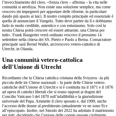
l’invecchiamento del clero. «Senza clero – afferma – la vita nelle
comunità si atrofizza. Non esiste una soluzione semplice, ma come
vescovo mi impegnerò per apportare delle riforme, in particolare
dando più spazio ai laici. Il nostro compito principale ed essenziale è
quello di annunciare il Vangelo. Tutto deve partire da lì e dobbiamo
farlo in modo credibile, autentico e con entusiasmo. Solo così la
nostra Chiesa potrà crescere ed essere attraente, una Chiesa per
tutti». Frank Bangerter verrà ordinato vescovo il prossimo 14
settembre nella chiesa dei SS. Pietro e Paolo a Berna. Consacratore
principale sarà Bernd Wallet, arcivescovo vetero-cattolico di
Utrecht, in Olanda.
Una comunità vetero-cattolica
dell'Unione di Utrecht
Ricordiamo che la Chiesa cattolica cristiana della Svizzera –la più
piccola delle tre Chiese nazionali – fa parte delle Chiese vetero-
cattoliche dell’Unione di Utrecht e si è costituita tra il 1871 e il 1876
ad opera di cattolici liberali che si erano opposti ai dogmi del
Concilio Vaticano I del 1870 sull’infallibilità e la giurisdizione
universale del Papa. Ammette il clero sposato e, dal 1999, anche
l’accesso delle donne al presbiterato (attualmente ve ne sono 9) e
all’episcopato. Inoltre, nel Sinodo del 2022 ha adottato il matrimonio
per tutti, decidendo che l’unione delle coppie sposate civilmente