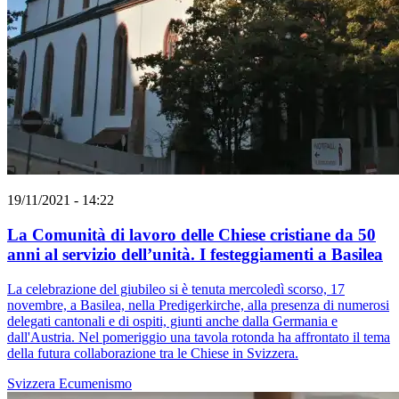
19/11/2021 - 14:22
La Comunità di lavoro delle Chiese cristiane da 50
anni al servizio dell’unità. I festeggiamenti a Basilea
La celebrazione del giubileo si è tenuta mercoledì scorso, 17
novembre, a Basilea, nella Predigerkirche, alla presenza di numerosi
delegati cantonali e di ospiti, giunti anche dalla Germania e
dall'Austria. Nel pomeriggio una tavola rotonda ha affrontato il tema
della futura collaborazione tra le Chiese in Svizzera.
Svizzera
Ecumenismo