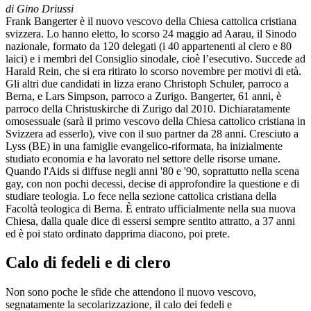
di Gino Driussi
Frank Bangerter è il nuovo vescovo della Chiesa cattolica cristiana
svizzera. Lo hanno eletto, lo scorso 24 maggio ad Aarau, il Sinodo
nazionale, formato da 120 delegati (i 40 appartenenti al clero e 80
laici) e i membri del Consiglio sinodale, cioè l’esecutivo. Succede ad
Harald Rein, che si era ritirato lo scorso novembre per motivi di età.
Gli altri due candidati in lizza erano Christoph Schuler, parroco a
Berna, e Lars Simpson, parroco a Zurigo. Bangerter, 61 anni, è
parroco della Christuskirche di Zurigo dal 2010. Dichiaratamente
omosessuale (sarà il primo vescovo della Chiesa cattolico cristiana in
Svizzera ad esserlo), vive con il suo partner da 28 anni. Cresciuto a
Lyss (BE) in una famiglie evangelico-riformata, ha inizialmente
studiato economia e ha lavorato nel settore delle risorse umane.
Quando l'Aids si diffuse negli anni '80 e '90, soprattutto nella scena
gay, con non pochi decessi, decise di approfondire la questione e di
studiare teologia. Lo fece nella sezione cattolica cristiana della
Facoltà teologica di Berna. È entrato ufficialmente nella sua nuova
Chiesa, dalla quale dice di essersi sempre sentito attratto, a 37 anni
ed è poi stato ordinato dapprima diacono, poi prete.
Calo di fedeli e di clero
Non sono poche le sfide che attendono il nuovo vescovo,
segnatamente la secolarizzazione, il calo dei fedeli e