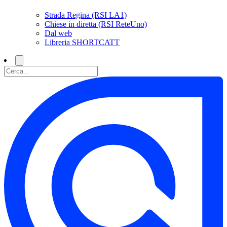
Strada Regina (RSI LA1)
Chiese in diretta (RSI ReteUno)
Dal web
Libreria SHORTCATT