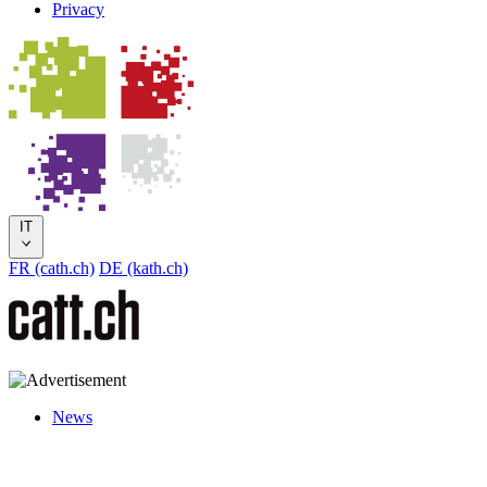
Privacy
IT
FR (cath.ch)
DE (kath.ch)
News