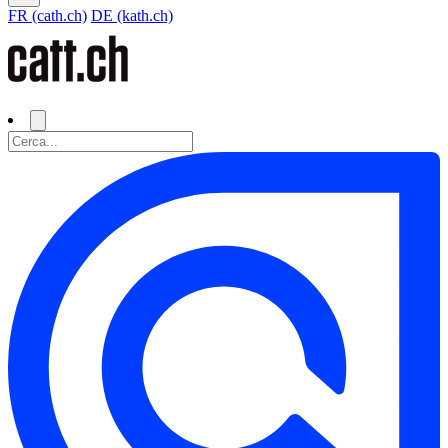
FR (cath.ch)
DE (kath.ch)