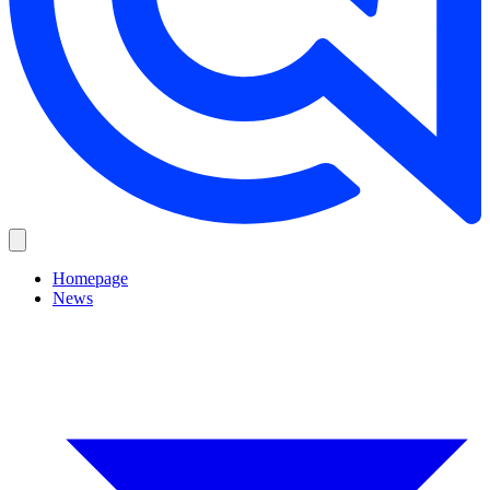
Homepage
News