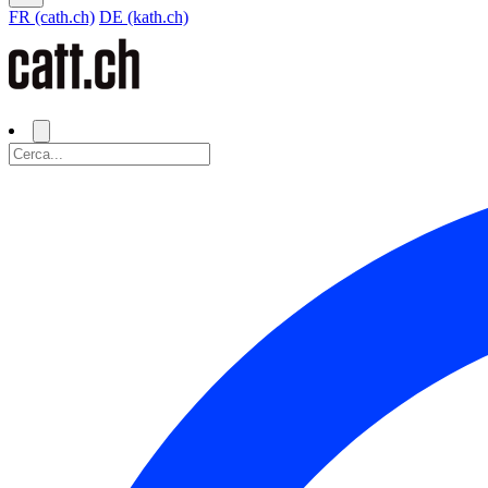
FR (cath.ch)
DE (kath.ch)