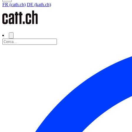
FR (cath.ch)
DE (kath.ch)