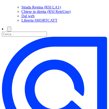
Strada Regina (RSI LA1)
Chiese in diretta (RSI ReteUno)
Dal web
Libreria SHORTCATT