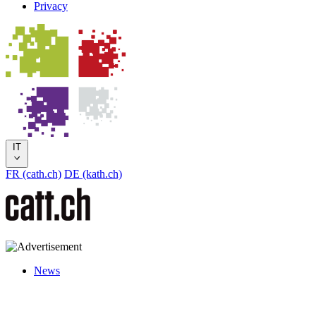
Privacy
IT
FR (cath.ch)
DE (kath.ch)
News