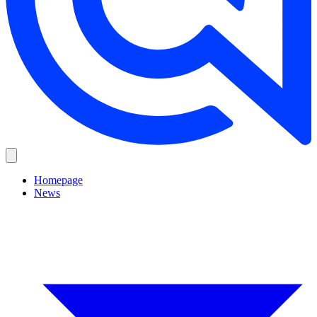
Homepage
News