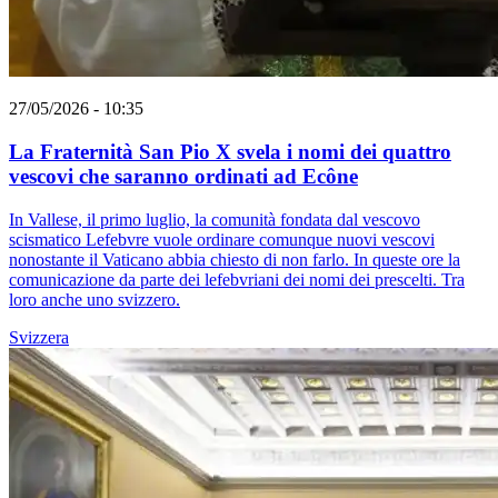
27/05/2026 - 10:35
La Fraternità San Pio X svela i nomi dei quattro
vescovi che saranno ordinati ad Ecône
In Vallese, il primo luglio, la comunità fondata dal vescovo
scismatico Lefebvre vuole ordinare comunque nuovi vescovi
nonostante il Vaticano abbia chiesto di non farlo. In queste ore la
comunicazione da parte dei lefebvriani dei nomi dei prescelti. Tra
loro anche uno svizzero.
Svizzera