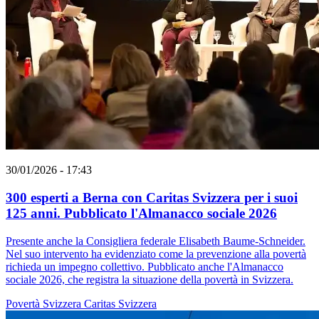
30/01/2026 - 17:43
300 esperti a Berna con Caritas Svizzera per i suoi
125 anni. Pubblicato l'Almanacco sociale 2026
Presente anche la Consigliera federale Elisabeth Baume-Schneider.
Nel suo intervento ha evidenziato come la prevenzione alla povertà
richieda un impegno collettivo. Pubblicato anche l'Almanacco
sociale 2026, che registra la situazione della povertà in Svizzera.
Povertà
Svizzera
Caritas Svizzera