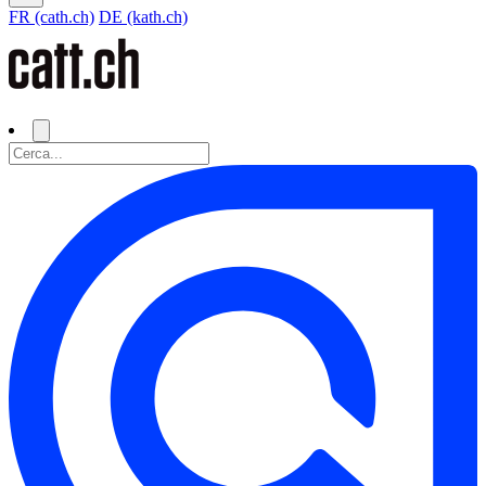
FR (cath.ch)
DE (kath.ch)