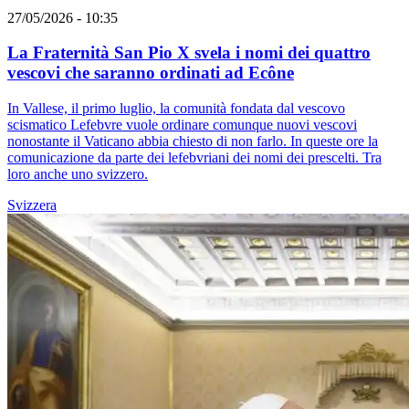
27/05/2026 - 10:35
La Fraternità San Pio X svela i nomi dei quattro
vescovi che saranno ordinati ad Ecône
In Vallese, il primo luglio, la comunità fondata dal vescovo
scismatico Lefebvre vuole ordinare comunque nuovi vescovi
nonostante il Vaticano abbia chiesto di non farlo. In queste ore la
comunicazione da parte dei lefebvriani dei nomi dei prescelti. Tra
loro anche uno svizzero.
Svizzera