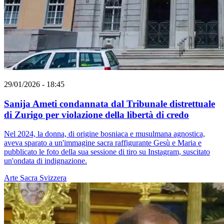
29/01/2026 - 18:45
Sanija Ameti condannata dal Tribunale distrettuale
di Zurigo per violazione della libertà di credo
Nel 2024, la donna, di origine bosniaca e musulmana agnostica,
aveva sparato a un'immagine sacra raffigurante Gesù e Maria e
pubblicato le foto della sua sessione di tiro su Instagram, suscitato
un'ondata di indignazione.
Arte Sacra
Svizzera