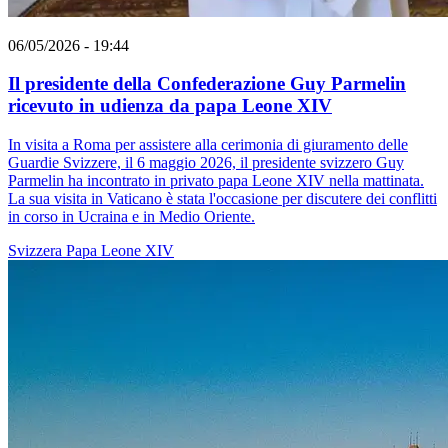
06/05/2026 - 19:44
Il presidente della Confederazione Guy Parmelin
ricevuto in udienza da papa Leone XIV
In visita a Roma per assistere alla cerimonia di giuramento delle
Guardie Svizzere, il 6 maggio 2026, il presidente svizzero Guy
Parmelin ha incontrato in privato papa Leone XIV nella mattinata.
La sua visita in Vaticano è stata l'occasione per discutere dei conflitti
in corso in Ucraina e in Medio Oriente.
Svizzera
Papa Leone XIV