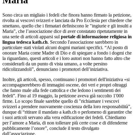
Maria
Sono circa un migliaio i fedeli che finora hanno firmato la petizione,
rivolta ai vescovi svizzeri e lanciata da Pro Ecclesia per chiedere che
smettano, quello che i firmatari definiscono le "ingiurie e gli insulti a
Maria", che l’associazione dice di aver constatato ripetutamente in
una serie di articoli apparsi sul
portale di informazione religiosa in
lingua tedesca kath.ch
. Secondo l'associazione sarebbero in
particolare stati violati alcuni dogmi mariani specifici. “Al posto di
onorare Maria come Madre di Dio e di spiegare a fondo i dogmi che
la riguardano, questi articoli e i loro autori non hanno fatto altro che
considerarli da un punto di vista umano, a volte persino
ridicolizzandoli”, denunciano i promotori dell’iniziativa.
Inoltre, gli articoli, spesso, continuano i promotori dell'iniziativa «si
accompagnerebbero di immagini oscene, dei veri e propri oltraggi
che fanno male alla fede cattolica e che ledono i sentimenti dei
fedeli”. Fino al 19 maggio, la petizione aveva già raccolto 1'000
firme. Lo scopo finale sarebbe quello di "richiamare i vescovi
svizzeri a prendere nuovamente coscienza della loro responsabilità”,
dunque di “ritirare il mandato a kath.ch o perlomeno di garantire che
i suoi articoli servano alla vera edificazione dei fedeli. Chiediamo
per l’amore a Maria, di non tollerare più certe cose e di difenderne
pubblicamente l’onore”, conclude il testo divulgato
dall’associazione.