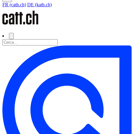
FR (cath.ch)
DE (kath.ch)