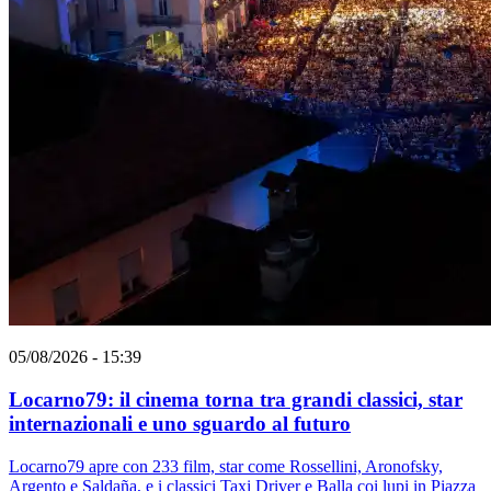
05/08/2026 - 15:39
Locarno79: il cinema torna tra grandi classici, star
internazionali e uno sguardo al futuro
Locarno79 apre con 233 film, star come Rossellini, Aronofsky,
Argento e Saldaña, e i classici Taxi Driver e Balla coi lupi in Piazza