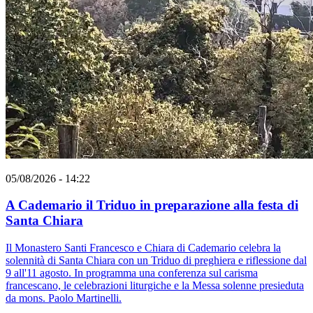
05/08/2026 - 14:22
A Cademario il Triduo in preparazione alla festa di
Santa Chiara
Il Monastero Santi Francesco e Chiara di Cademario celebra la
solennità di Santa Chiara con un Triduo di preghiera e riflessione dal
9 all'11 agosto. In programma una conferenza sul carisma
francescano, le celebrazioni liturgiche e la Messa solenne presieduta
da mons. Paolo Martinelli.