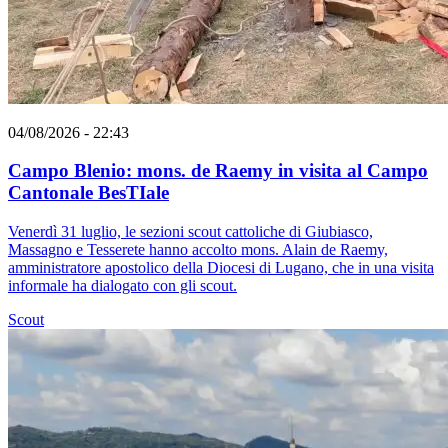
04/08/2026 - 22:43
Campo Blenio: mons. de Raemy in visita al Campo
Cantonale BesTIale
Venerdì 31 luglio, le sezioni scout cattoliche di Giubiasco,
Massagno e Tesserete hanno accolto mons. Alain de Raemy,
amministratore apostolico della Diocesi di Lugano, che in una visita
informale ha dialogato con gli scout.
Scout