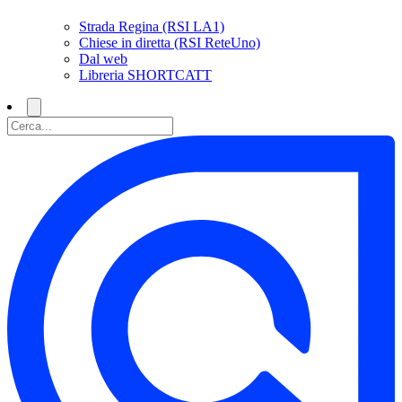
Strada Regina (RSI LA1)
Chiese in diretta (RSI ReteUno)
Dal web
Libreria SHORTCATT