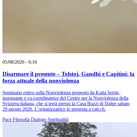
05/08/2026 - 6:16
Disarmare il presente – Tolstoj, Gandhi e Capitini: la
forza attuale della nonviolenza
Seminario estivo sulla Nonviolenza proposto da Katia Senjic,
insegnante e co-coordinatrice del Centro per la Nonviolenza della
Svizzera italiana, che si terrà presso la Casa Buzzi di Dalpe sabato
29 agosto 2026. L'organizzatrice lo presenta a catt.ch.
Pace
Filosofia
Dialogo
Spiritualità