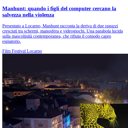
Manhunt: quando i figli del computer cercano la
salvezza nella violenza
Presentato a Locarno, Manhunt racconta la deriva di due ragazzi
cresciuti tra schermi, manosfera e videogiochi. Una parabola lucida
sulla mascolinità contemporanea, che rifiuta il comodo capro
espiatorio.
Film
Festival
Locarno