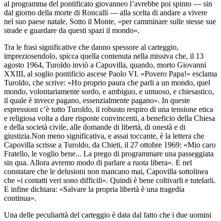
al programma del pontificato giovanneo l’avrebbe poi spinto — sin
dal giorno della morte di Roncalli — alla scelta di andare a vivere
nel suo paese natale, Sotto il Monte, «per camminare sulle stesse sue
strade e guardare da questi spazi il mondo».
Tra le frasi significative che danno spessore al carteggio,
impreziosendolo, spicca quella contenuta nella missiva che, il 13
agosto 1964, Turoldo inviò a Capovilla, quando, morto Giovanni
XXIII, al soglio pontificio ascese Paolo VI. «Povero Papa!» esclama
Turoldo, che scrive: «Ho proprio paura che parli a un mondo, quel
mondo, volontariamente sordo, e ambiguo, e untuoso, e chiesastico,
il quale è invece pagano, essenzialmente pagano». In queste
espressioni c’è tutto Turoldo, il robusto respiro di una tensione etica
e religiosa volta a dare risposte convincenti, a beneficio della Chiesa
e della società civile, alle domande di libertà, di onestà e di
giustizia.Non meno significativa, e assai toccante, è la lettera che
Capovilla scrisse a Turoldo, da Chieti, il 27 ottobre 1969: «Mio caro
Fratello, le voglio bene... La prego di programmare una passeggiata
sin qua. Allora avremo modo di parlare a ruota libera». E nel
constatare che le delusioni non mancano mai, Capovilla sottolinea
che «i contatti veri sono difficili». Quindi è bene coltivarli e tutelarli.
E infine dichiara: «Salvare la propria libertà è una tragedia
continua».
Una delle peculiarità del carteggio è data dal fatto che i due uomini