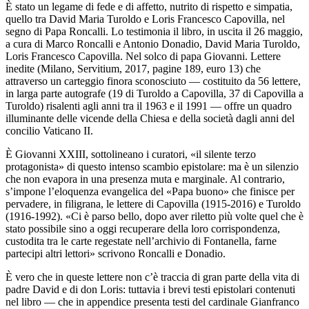
È stato un legame di fede e di affetto, nutrito di rispetto e simpatia,
quello tra David Maria Turoldo e Loris Francesco Capovilla, nel
segno di Papa Roncalli. Lo testimonia il libro, in uscita il 26 maggio,
a cura di Marco Roncalli e Antonio Donadio, David Maria Turoldo,
Loris Francesco Capovilla. Nel solco di papa Giovanni. Lettere
inedite (Milano, Servitium, 2017, pagine 189, euro 13) che
attraverso un carteggio finora sconosciuto — costituito da 56 lettere,
in larga parte autografe (19 di Turoldo a Capovilla, 37 di Capovilla a
Turoldo) risalenti agli anni tra il 1963 e il 1991 — offre un quadro
illuminante delle vicende della Chiesa e della società dagli anni del
concilio Vaticano II.
È Giovanni XXIII, sottolineano i curatori, «il silente terzo
protagonista» di questo intenso scambio epistolare: ma è un silenzio
che non evapora in una presenza muta e marginale. Al contrario,
s’impone l’eloquenza evangelica del «Papa buono» che finisce per
pervadere, in filigrana, le lettere di Capovilla (1915-2016) e Turoldo
(1916-1992). «Ci è parso bello, dopo aver riletto più volte quel che è
stato possibile sino a oggi recuperare della loro corrispondenza,
custodita tra le carte regestate nell’archivio di Fontanella, farne
partecipi altri lettori» scrivono Roncalli e Donadio.
È vero che in queste lettere non c’è traccia di gran parte della vita di
padre David e di don Loris: tuttavia i brevi testi epistolari contenuti
nel libro — che in appendice presenta testi del cardinale Gianfranco