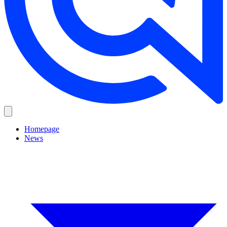
Homepage
News