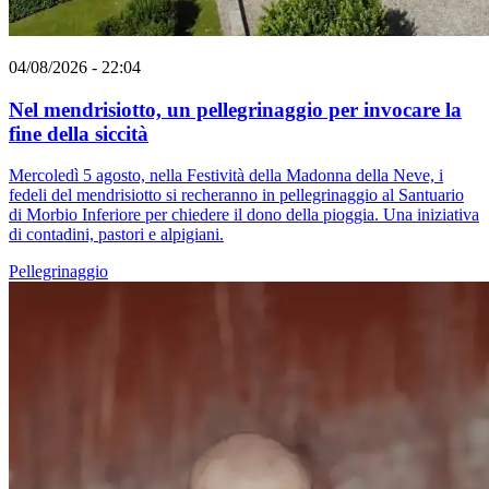
04/08/2026 - 22:04
Nel mendrisiotto, un pellegrinaggio per invocare la
fine della siccità
Mercoledì 5 agosto, nella Festività della Madonna della Neve, i
fedeli del mendrisiotto si recheranno in pellegrinaggio al Santuario
di Morbio Inferiore per chiedere il dono della pioggia. Una iniziativa
di contadini, pastori e alpigiani.
Pellegrinaggio