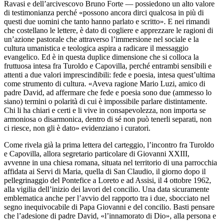
Ravasi e dell’arcivescovo Bruno Forte — possiedono un alto valore
di testimonianza perché «possono ancora dirci qualcosa in più di
questi due uomini che tanto hanno parlato e scritto». E nei rimandi
che costellano le lettere, è dato di cogliere e apprezzare le ragioni di
un’azione pastorale che attraverso l’immersione nel sociale e la
cultura umanistica e teologica aspira a radicare il messaggio
evangelico. Ed è in questa duplice dimensione che si colloca la
fruttuosa intesa fra Turoldo e Capovilla, perché entrambi sensibili e
attenti a due valori imprescindibili: fede e poesia, intesa quest’ultima
come strumento di cultura. «Aveva ragione Mario Luzi, amico di
padre David, ad affermare che fede e poesia sono due (ammesso lo
siano) termini o polarità di cui è impossibile parlare distintamente.
Chi li ha chiari e certi e li vive in consapevolezza, non importa se
armoniosa o disarmonica, dentro di sé non può tenerli separati, non
ci riesce, non gli è dato» evidenziano i curatori.
Come rivela già la prima lettera del carteggio, l’incontro fra Turoldo
e Capovilla, allora segretario particolare di Giovanni XXIII,
avvenne in una chiesa romana, situata nel territorio di una parrocchia
affidata ai Servi di Maria, quella di San Claudio, il giorno dopo il
pellegrinaggio del Pontefice a Loreto e ad Assisi, il 4 ottobre 1962,
alla vigilia dell’inizio dei lavori del concilio. Una data sicuramente
emblematica anche per l’avvio del rapporto tra i due, sbocciato nel
segno inequivocabile di Papa Giovanni e del concilio. Basti pensare
che l’adesione di padre David, «l’innamorato di Dio», alla persona e