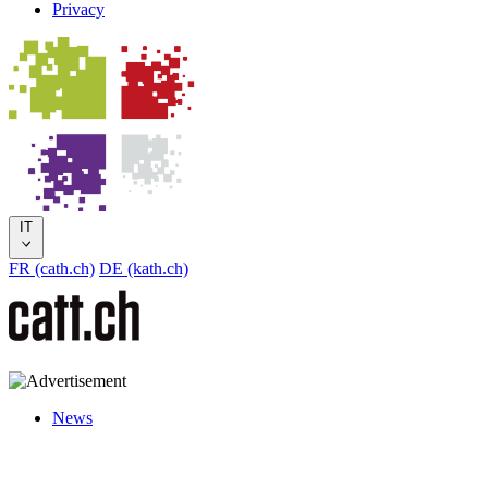
Privacy
IT
FR (cath.ch)
DE (kath.ch)
News