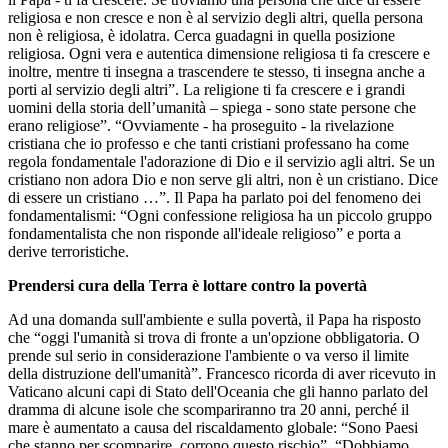
religiosa e non cresce e non è al servizio degli altri, quella persona
non è religiosa, è idolatra. Cerca guadagni in quella posizione
religiosa. Ogni vera e autentica dimensione religiosa ti fa crescere e
inoltre, mentre ti insegna a trascendere te stesso, ti insegna anche a
porti al servizio degli altri”. La religione ti fa crescere e i grandi
uomini della storia dell’umanità – spiega - sono state persone che
erano religiose”. “Ovviamente - ha proseguito - la rivelazione
cristiana che io professo e che tanti cristiani professano ha come
regola fondamentale l'adorazione di Dio e il servizio agli altri. Se un
cristiano non adora Dio e non serve gli altri, non è un cristiano. Dice
di essere un cristiano …”. Il Papa ha parlato poi del fenomeno dei
fondamentalismi: “Ogni confessione religiosa ha un piccolo gruppo
fondamentalista che non risponde all'ideale religioso” e porta a
derive terroristiche.
Prendersi cura della Terra è lottare contro la povertà
Ad una domanda sull'ambiente e sulla povertà, il Papa ha risposto
che “oggi l'umanità si trova di fronte a un'opzione obbligatoria. O
prende sul serio in considerazione l'ambiente o va verso il limite
della distruzione dell'umanità”. Francesco ricorda di aver ricevuto in
Vaticano alcuni capi di Stato dell'Oceania che gli hanno parlato del
dramma di alcune isole che scompariranno tra 20 anni, perché il
mare è aumentato a causa del riscaldamento globale: “Sono Paesi
che stanno per scomparire, corrono questo rischio”. “Dobbiamo