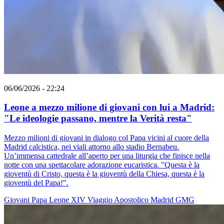
06/06/2026 - 22:24
Leone a mezzo milione di giovani con lui a Madrid:
"Le ideologie passano, mentre la Verità resta"
Mezzo milioni di giovani in dialogo col Papa vicini al cuore della
Madrid calcistica, nei viali attorno allo stadio Bernabeu.
Un’immensa cattedrale all’aperto per una liturgia che finisce nella
notte con una spettacolare adorazione eucaristica. "Questa è la
gioventù di Cristo, questa è la gioventù della Chiesa, questa è la
gioventù del Papa!".
Giovani
Papa Leone XIV
Viaggio Apostolico
Madrid
GMG