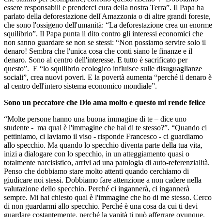
essere responsabili e prenderci cura della nostra Terra”. Il Papa ha
parlato della deforestazione dell'Amazzonia o di altre grandi foreste,
che sono l'ossigeno dell'umanità: “La deforestazione crea un enorme
squilibrio”. Il Papa punta il dito contro gli interessi economici che
non sanno guardare se non se stessi: “Non possiamo servire solo il
denaro! Sembra che l'unica cosa che conti siano le finanze e il
denaro. Sono al centro dell'interesse. E tutto è sacrificato per
questo”. E “lo squilibrio ecologico influisce sulle disuguaglianze
sociali”, crea nuovi poveri. E la povertà aumenta “perché il denaro è
al centro dell'intero sistema economico mondiale”.
Sono un peccatore che Dio ama molto e questo mi rende felice
“Molte persone hanno una buona immagine di te – dice uno
studente - ma qual è l'immagine che hai di te stesso?”. “Quando ci
pettiniamo, ci laviamo il viso - risponde Francesco - ci guardiamo
allo specchio. Ma quando lo specchio diventa parte della tua vita,
inizi a dialogare con lo specchio, in un atteggiamento quasi o
totalmente narcisistico, arrivi ad una patologia di auto-referenzialità.
Penso che dobbiamo stare molto attenti quando cerchiamo di
giudicare noi stessi. Dobbiamo fare attenzione a non cadere nella
valutazione dello specchio. Perché ci ingannerà, ci ingannerà
sempre. Mi hai chiesto qual è l'immagine che ho di me stesso. Cerco
di non guardarmi allo specchio. Perché è una cosa da cui ti devi
guardare costantemente, perché la vanità ti può afferrare ovunque.