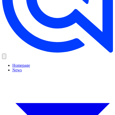
Homepage
News