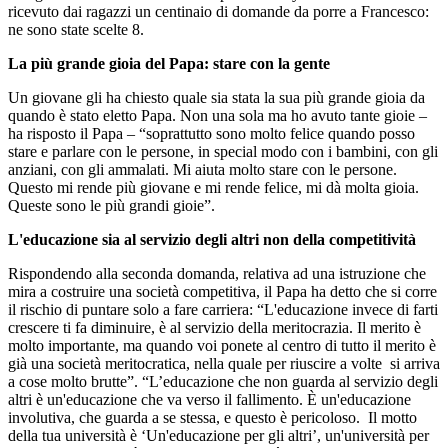
ricevuto dai ragazzi un centinaio di domande da porre a Francesco:
ne sono state scelte 8.
La più grande gioia del Papa: stare con la gente
Un giovane gli ha chiesto quale sia stata la sua più grande gioia da
quando è stato eletto Papa. Non una sola ma ho avuto tante gioie –
ha risposto il Papa – “soprattutto sono molto felice quando posso
stare e parlare con le persone, in special modo con i bambini, con gli
anziani, con gli ammalati. Mi aiuta molto stare con le persone.
Questo mi rende più giovane e mi rende felice, mi dà molta gioia.
Queste sono le più grandi gioie”.
L'educazione sia al servizio degli altri non della competitività
Rispondendo alla seconda domanda, relativa ad una istruzione che
mira a costruire una società competitiva, il Papa ha detto che si corre
il rischio di puntare solo a fare carriera: “L'educazione invece di farti
crescere ti fa diminuire, è al servizio della meritocrazia. Il merito è
molto importante, ma quando voi ponete al centro di tutto il merito è
già una società meritocratica, nella quale per riuscire a volte si arriva
a cose molto brutte”. “L’educazione che non guarda al servizio degli
altri è un'educazione che va verso il fallimento. È un'educazione
involutiva, che guarda a se stessa, e questo è pericoloso. Il motto
della tua università è ‘Un'educazione per gli altri’, un'università per