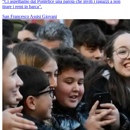
“Ci aspettiamo dal Pontefice una parola che inviti i ragazzi a non
tirare i remi in barca”.
San Francesco
Assisi
Giovani