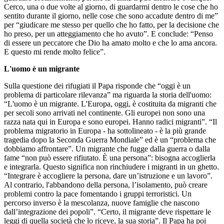
Cerco, una o due volte al giorno, di guardarmi dentro le cose che ho
sentito durante il giorno, nelle cose che sono accadute dentro di me”
per “giudicare me stesso per quello che ho fatto, per la decisione che
ho preso, per un atteggiamento che ho avuto”. E conclude: “Penso
di essere un peccatore che Dio ha amato molto e che lo ama ancora.
E questo mi rende molto felice”.
L'uomo è un migrante
Sulla questione dei rifugiati il Papa risponde che “oggi è un
problema di particolare rilevanza” ma riguarda la storia dell'uomo:
“L'uomo è un migrante. L'Europa, oggi, è costituita da migranti che
per secoli sono arrivati ​​nel continente. Gli europei non sono una
razza nata qui in Europa e sono europei. Hanno radici migranti”. “Il
problema migratorio in Europa - ha sottolineato - è la più grande
tragedia dopo la Seconda Guerra Mondiale” ed è un “problema che
dobbiamo affrontare”. Un migrante che fugge dalla guerra o dalla
fame “non può essere rifiutato. È una persona”: bisogna accoglierla
e integrarla. Questo significa non rinchiudere i migranti in un ghetto.
“Integrare è accogliere la persona, dare un’istruzione e un lavoro”.
Al contrario, l'abbandono della persona, l’isolamento, può creare
problemi contro la pace fomentando i gruppi terroristici. Un
percorso inverso è la mescolanza, nuove famiglie che nascono
dall’integrazione dei popoli”. “Certo, il migrante deve rispettare le
leggi di quella società che lo riceve, la sua storia”. Il Papa ha poi