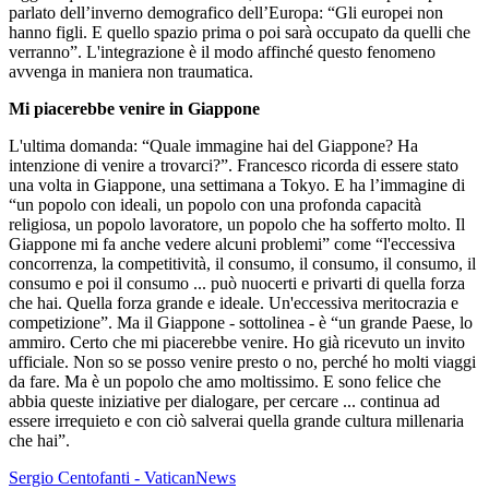
parlato dell’inverno demografico dell’Europa: “Gli europei non
hanno figli. E quello spazio prima o poi sarà occupato da quelli che
verranno”. L'integrazione è il modo affinché questo fenomeno
avvenga in maniera non traumatica.
Mi piacerebbe venire in Giappone
L'ultima domanda: “Quale immagine hai del Giappone? Ha
intenzione di venire a trovarci?”. Francesco ricorda di essere stato
una volta in Giappone, una settimana a Tokyo. E ha l’immagine di
“un popolo con ideali, un popolo con una profonda capacità
religiosa, un popolo lavoratore, un popolo che ha sofferto molto. Il
Giappone mi fa anche vedere alcuni problemi” come “l'eccessiva
concorrenza, la competitività, il consumo, il consumo, il consumo, il
consumo e poi il consumo ... può nuocerti e privarti di quella forza
che hai. Quella forza grande e ideale. Un'eccessiva meritocrazia e
competizione”. Ma il Giappone - sottolinea - è “un grande Paese, lo
ammiro. Certo che mi piacerebbe venire. Ho già ricevuto un invito
ufficiale. Non so se posso venire presto o no, perché ho molti viaggi
da fare. Ma è un popolo che amo moltissimo. E sono felice che
abbia queste iniziative per dialogare, per cercare ... continua ad
essere irrequieto e con ciò salverai quella grande cultura millenaria
che hai”.
Sergio Centofanti - VaticanNews