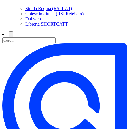
Strada Regina (RSI LA1)
Chiese in diretta (RSI ReteUno)
Dal web
Libreria SHORTCATT