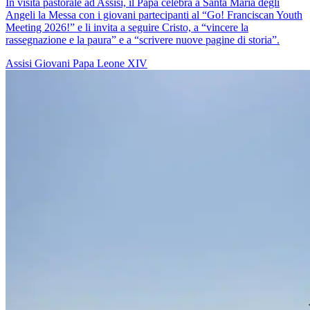
In visita pastorale ad Assisi, il Papa celebra a Santa Maria degli
Angeli la Messa con i giovani partecipanti al “Go! Franciscan Youth
Meeting 2026!” e li invita a seguire Cristo, a “vincere la
rassegnazione e la paura” e a “scrivere nuove pagine di storia”.
Assisi
Giovani
Papa Leone XIV