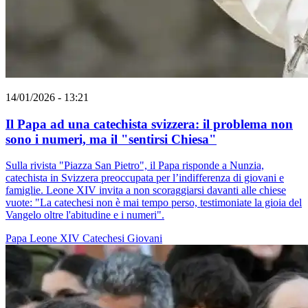
14/01/2026 - 13:21
Il Papa ad una catechista svizzera: il problema non
sono i numeri, ma il "sentirsi Chiesa"
Sulla rivista "Piazza San Pietro", il Papa risponde a Nunzia,
catechista in Svizzera preoccupata per l’indifferenza di giovani e
famiglie. Leone XIV invita a non scoraggiarsi davanti alle chiese
vuote: "La catechesi non è mai tempo perso, testimoniate la gioia del
Vangelo oltre l'abitudine e i numeri".
Papa Leone XIV
Catechesi
Giovani