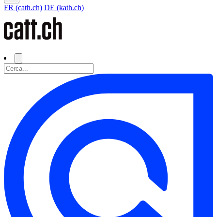
FR (cath.ch)
DE (kath.ch)