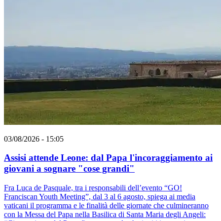
03/08/2026 - 15:05
Assisi attende Leone: dal Papa l'incoraggiamento ai
giovani a sognare "cose grandi"
Fra Luca de Pasquale, tra i responsabili dell’evento “GO!
Franciscan Youth Meeting”, dal 3 al 6 agosto, spiega ai media
vaticani il programma e le finalità delle giornate che culmineranno
con la Messa del Papa nella Basilica di Santa Maria degli Angeli: