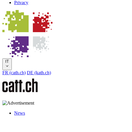
Privacy
IT
FR (cath.ch)
DE (kath.ch)
News