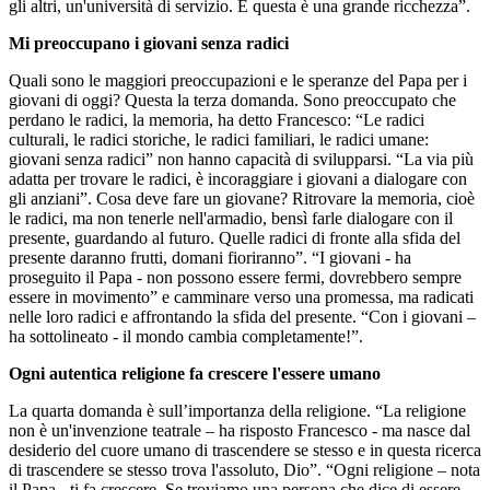
gli altri, un'università di servizio. E questa è una grande ricchezza”.
Mi preoccupano i giovani senza radici
Quali sono le maggiori preoccupazioni e le speranze del Papa per i
giovani di oggi? Questa la terza domanda. Sono preoccupato che
perdano le radici, la memoria, ha detto Francesco: “Le radici
culturali, le radici storiche, le radici familiari, le radici umane:
giovani senza radici” non hanno capacità di svilupparsi. “La via più
adatta per trovare le radici, è incoraggiare i giovani a dialogare con
gli anziani”. Cosa deve fare un giovane? Ritrovare la memoria, cioè
le radici, ma non tenerle nell'armadio, bensì farle dialogare con il
presente, guardando al futuro. Quelle radici di fronte alla sfida del
presente daranno frutti, domani fioriranno”. “I giovani - ha
proseguito il Papa - non possono essere fermi, dovrebbero sempre
essere in movimento” e camminare verso una promessa, ma radicati
nelle loro radici e affrontando la sfida del presente. “Con i giovani –
ha sottolineato - il mondo cambia completamente!”.
Ogni autentica religione fa crescere l'essere umano
La quarta domanda è sull’importanza della religione. “La religione
non è un'invenzione teatrale – ha risposto Francesco - ma nasce dal
desiderio del cuore umano di trascendere se stesso e in questa ricerca
di trascendere se stesso trova l'assoluto, Dio”. “Ogni religione – nota
il Papa - ti fa crescere. Se troviamo una persona che dice di essere