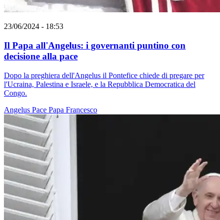
23/06/2024 - 18:53
Il Papa all'Angelus: i governanti puntino con
decisione alla pace
Dopo la preghiera dell'Angelus il Pontefice chiede di pregare per
l'Ucraina, Palestina e Israele, e la Repubblica Democratica del
Congo.
Angelus
Pace
Papa Francesco