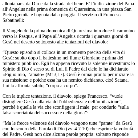
allontanarsi da Dio e dalla strada del bene. E’ l’indicazione del Papa
all’Angelus nella prima domenica di Quaresima, in una piazza San
Pietro gremita e bagnata dalla pioggia. Il servizio di Francesca
Sabatinelli:
Il Vangelo della prima domenica di Quaresima introduce il cammino
verso la Pasqua, e il Papa all’Angelus ricorda i quaranta giorni di
Gesù nel deserto sottoposto alle tentazioni del diavolo:
“Questo episodio si colloca in un momento preciso della vita di
Gesù: subito dopo il battesimo nel fiume Giordano e prima del
ministero pubblico. Egli ha appena ricevuto la solenne investitura: lo
Spirito di Dio è sceso su di Lui, il Padre dal cielo lo ha dichiarato
«Figlio mio, l’amato» (Mt 3,17). Gesù è ormai pronto per iniziare la
sua missione; e poiché essa ha un nemico dichiarato, cioè Satana,
Lui lo affronta subito, “corpo a corpo”.
Con la triplice tentazione, il diavolo, spiega Francesco, “vuole
distogliere Gesù dalla via dell’obbedienza e dell’umiliazione”,
perché è quella la via che sconfiggerà il male, per condurlo “sulla
falsa scorciatoia del successo e della gloria”:
“Ma le frecce velenose del diavolo vengono tutte “parate” da Gesù
con lo scudo della Parola di Dio (vv. 4.7.10) che esprime la volontà
del Padre. Gesù non dice alcuna parola propria: soltanto risponde