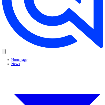
Homepage
News