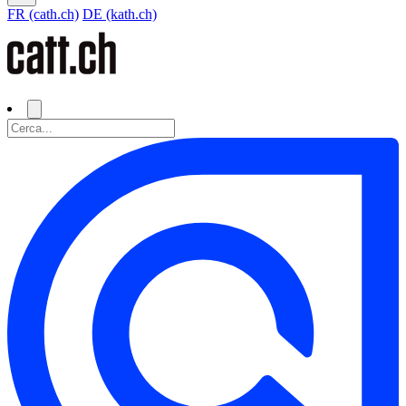
FR (cath.ch)
DE (kath.ch)