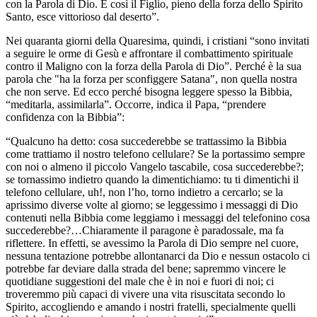
con la Parola di Dio. E così il Figlio, pieno della forza dello Spirito
Santo, esce vittorioso dal deserto”.
Nei quaranta giorni della Quaresima, quindi, i cristiani “sono invitati
a seguire le orme di Gesù e affrontare il combattimento spirituale
contro il Maligno con la forza della Parola di Dio”. Perché è la sua
parola che "ha la forza per sconfiggere Satana", non quella nostra
che non serve. Ed ecco perché bisogna leggere spesso la Bibbia,
“meditarla, assimilarla”. Occorre, indica il Papa, “prendere
confidenza con la Bibbia”:
“Qualcuno ha detto: cosa succederebbe se trattassimo la Bibbia
come trattiamo il nostro telefono cellulare? Se la portassimo sempre
con noi o almeno il piccolo Vangelo tascabile, cosa succederebbe?;
se tornassimo indietro quando la dimentichiamo: tu ti dimentichi il
telefono cellulare, uh!, non l’ho, torno indietro a cercarlo; se la
aprissimo diverse volte al giorno; se leggessimo i messaggi di Dio
contenuti nella Bibbia come leggiamo i messaggi del telefonino cosa
succederebbe?…Chiaramente il paragone è paradossale, ma fa
riflettere. In effetti, se avessimo la Parola di Dio sempre nel cuore,
nessuna tentazione potrebbe allontanarci da Dio e nessun ostacolo ci
potrebbe far deviare dalla strada del bene; sapremmo vincere le
quotidiane suggestioni del male che è in noi e fuori di noi; ci
troveremmo più capaci di vivere una vita risuscitata secondo lo
Spirito, accogliendo e amando i nostri fratelli, specialmente quelli