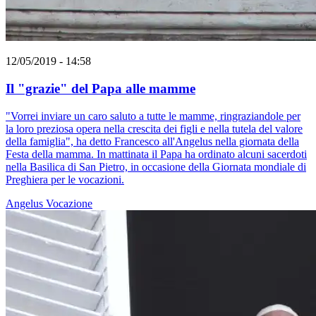
12/05/2019 - 14:58
Il "grazie" del Papa alle mamme
"Vorrei inviare un caro saluto a tutte le mamme, ringraziandole per
la loro preziosa opera nella crescita dei figli e nella tutela del valore
della famiglia", ha detto Francesco all'Angelus nella giornata della
Festa della mamma. In mattinata il Papa ha ordinato alcuni sacerdoti
nella Basilica di San Pietro, in occasione della Giornata mondiale di
Preghiera per le vocazioni.
Angelus
Vocazione