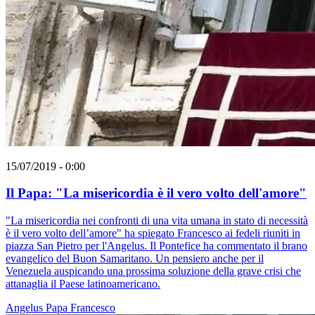
15/07/2019 - 0:00
Il Papa: "La misericordia è il vero volto dell'amore"
"La misericordia nei confronti di una vita umana in stato di necessità
è il vero volto dell’amore" ha spiegato Francesco ai fedeli riuniti in
piazza San Pietro per l'Angelus. Il Pontefice ha commentato il brano
evangelico del Buon Samaritano. Un pensiero anche per il
Venezuela auspicando una prossima soluzione della grave crisi che
attanaglia il Paese latinoamericano.
Angelus
Papa Francesco