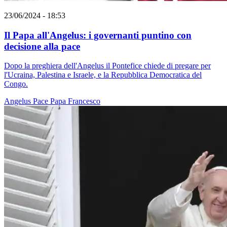
23/06/2024 - 18:53
Il Papa all'Angelus: i governanti puntino con
decisione alla pace
Dopo la preghiera dell'Angelus il Pontefice chiede di pregare per
l'Ucraina, Palestina e Israele, e la Repubblica Democratica del
Congo.
Angelus
Pace
Papa Francesco