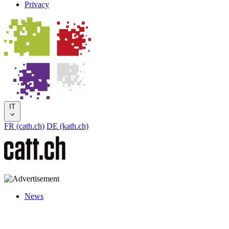
Privacy
IT
FR (cath.ch)
DE (kath.ch)
News