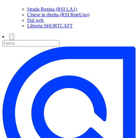
Strada Regina (RSI LA1)
Chiese in diretta (RSI ReteUno)
Dal web
Libreria SHORTCATT