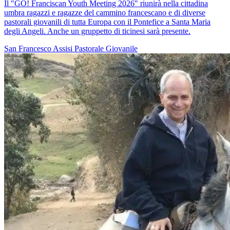
Il "GO! Franciscan Youth Meeting 2026" riunirà nella cittadina
umbra ragazzi e ragazze del cammino francescano e di diverse
pastorali giovanili di tutta Europa con il Pontefice a Santa Maria
degli Angeli. Anche un gruppetto di ticinesi sarà presente.
San Francesco
Assisi
Pastorale Giovanile