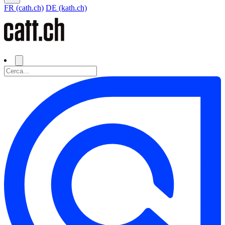
FR (cath.ch)
DE (kath.ch)