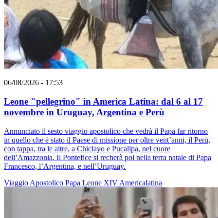
06/08/2026 - 17:53
Leone "pellegrino" in America Latina: dal 6 al 17
novembre in Uruguay, Argentina e Perù
Annunciato il sesto viaggio apostolico che vedrà il Papa far ritorno
in quello che è stato il Paese di missione per oltre vent’anni, il Perù,
con tappa, tra le altre, a Chiclayo e Pucallpa, nel cuore
dell’Amazzonia. Il Pontefice si recherà poi nella terra natale di Papa
Francesco, l’Argentina, e nell’Uruguay.
Viaggio Apostolico
Papa Leone XIV
Americalatina