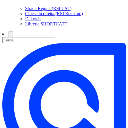
Strada Regina (RSI LA1)
Chiese in diretta (RSI ReteUno)
Dal web
Libreria SHORTCATT