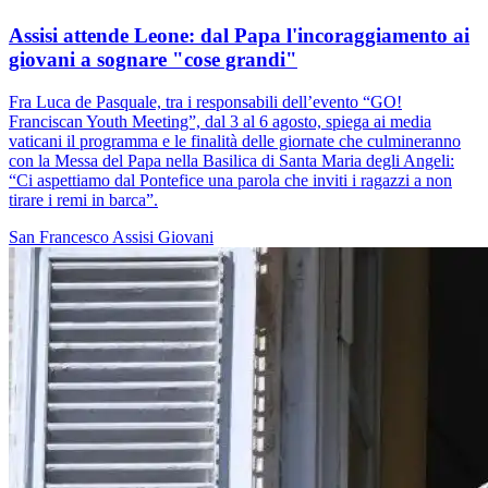
Assisi attende Leone: dal Papa l'incoraggiamento ai
giovani a sognare "cose grandi"
Fra Luca de Pasquale, tra i responsabili dell’evento “GO!
Franciscan Youth Meeting”, dal 3 al 6 agosto, spiega ai media
vaticani il programma e le finalità delle giornate che culmineranno
con la Messa del Papa nella Basilica di Santa Maria degli Angeli:
“Ci aspettiamo dal Pontefice una parola che inviti i ragazzi a non
tirare i remi in barca”.
San Francesco
Assisi
Giovani