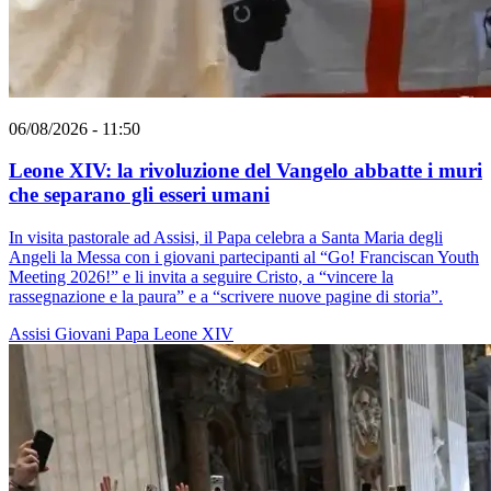
06/08/2026 - 11:50
Leone XIV: la rivoluzione del Vangelo abbatte i muri
che separano gli esseri umani
In visita pastorale ad Assisi, il Papa celebra a Santa Maria degli
Angeli la Messa con i giovani partecipanti al “Go! Franciscan Youth
Meeting 2026!” e li invita a seguire Cristo, a “vincere la
rassegnazione e la paura” e a “scrivere nuove pagine di storia”.
Assisi
Giovani
Papa Leone XIV