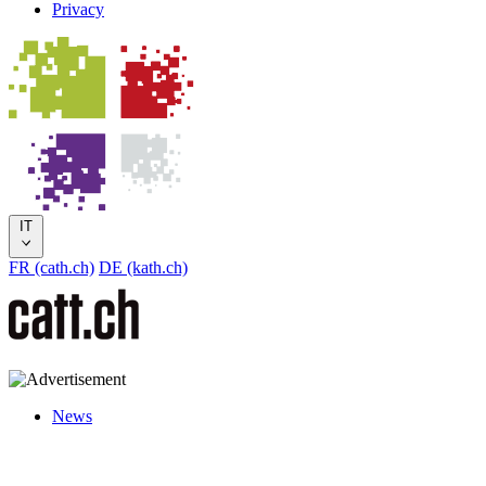
Privacy
IT
FR (cath.ch)
DE (kath.ch)
News