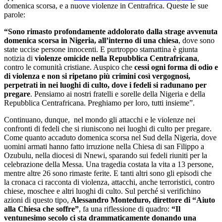
domenica scorsa, e a nuove violenze in Centrafrica. Queste le sue
parole:
“Sono rimasto profondamente addolorato dalla strage avvenuta
domenica scorsa in Nigeria, all’interno di una chiesa
, dove sono
state uccise persone innocenti. E purtroppo stamattina è giunta
notizia di
violenze omicide nella Repubblica Centrafricana
,
contro le comunità cristiane. Auspico che
cessi ogni forma di odio e
di violenza e non si ripetano più crimini così vergognosi,
perpetrati in nei luoghi di culto, dove i fedeli si radunano per
pregare
. Pensiamo ai nostri fratelli e sorelle della Nigeria e della
Repubblica Centrafricana. Preghiamo per loro, tutti insieme”.
Continuano, dunque, nel mondo gli attacchi e le violenze nei
confronti di fedeli che si riuniscono nei luoghi di culto per pregare.
Come quanto accaduto domenica scorsa nel Sud della Nigeria, dove
uomini armati hanno fatto irruzione nella Chiesa di san Filippo a
Ozubulu, nella diocesi di Nnewi, sparando sui fedeli riuniti per la
celebrazione della Messa. Una tragedia costata la vita a 13 persone,
mentre altre 26 sono rimaste ferite. E tanti altri sono gli episodi che
la cronaca ci racconta di violenza, attacchi, anche terroristici, contro
chiese, moschee e altri luoghi di culto. Sul perché si verifichino
azioni di questo tipo,
Alessandro Monteduro, direttore di “Aiuto
alla Chiesa che soffre”
, fa una riflessione di quadro:
“Il
ventunesimo secolo ci sta drammaticamente donando una