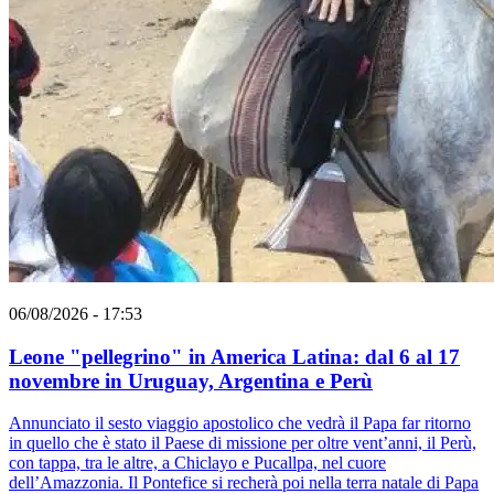
06/08/2026 - 17:53
Leone "pellegrino" in America Latina: dal 6 al 17
novembre in Uruguay, Argentina e Perù
Annunciato il sesto viaggio apostolico che vedrà il Papa far ritorno
in quello che è stato il Paese di missione per oltre vent’anni, il Perù,
con tappa, tra le altre, a Chiclayo e Pucallpa, nel cuore
dell’Amazzonia. Il Pontefice si recherà poi nella terra natale di Papa