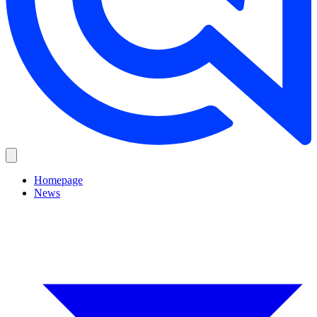
Homepage
News