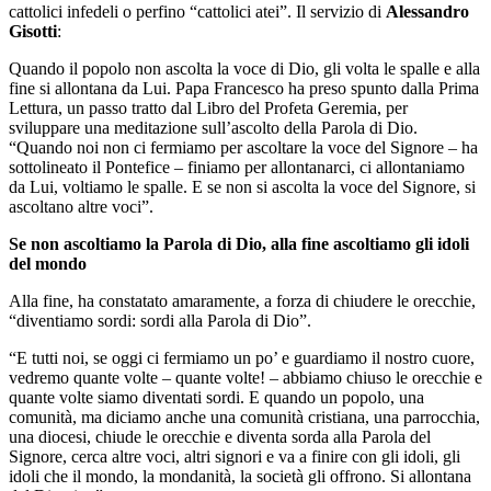
cattolici infedeli o perfino “cattolici atei”. Il servizio di
Alessandro
Gisotti
:
Quando il popolo non ascolta la voce di Dio, gli volta le spalle e alla
fine si allontana da Lui. Papa Francesco ha preso spunto dalla Prima
Lettura, un passo tratto dal Libro del Profeta Geremia, per
sviluppare una meditazione sull’ascolto della Parola di Dio.
“Quando noi non ci fermiamo per ascoltare la voce del Signore – ha
sottolineato il Pontefice – finiamo per allontanarci, ci allontaniamo
da Lui, voltiamo le spalle. E se non si ascolta la voce del Signore, si
ascoltano altre voci”.
Se non ascoltiamo la Parola di Dio, alla fine ascoltiamo gli idoli
del mondo
Alla fine, ha constatato amaramente, a forza di chiudere le orecchie,
“diventiamo sordi: sordi alla Parola di Dio”.
“E tutti noi, se oggi ci fermiamo un po’ e guardiamo il nostro cuore,
vedremo quante volte – quante volte! – abbiamo chiuso le orecchie e
quante volte siamo diventati sordi. E quando un popolo, una
comunità, ma diciamo anche una comunità cristiana, una parrocchia,
una diocesi, chiude le orecchie e diventa sorda alla Parola del
Signore, cerca altre voci, altri signori e va a finire con gli idoli, gli
idoli che il mondo, la mondanità, la società gli offrono. Si allontana