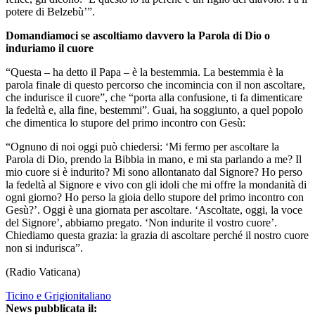
potere di Belzebù’”.
Domandiamoci se ascoltiamo davvero la Parola di Dio o
induriamo il cuore
“Questa – ha detto il Papa – è la bestemmia. La bestemmia è la
parola finale di questo percorso che incomincia con il non ascoltare,
che indurisce il cuore”, che “porta alla confusione, ti fa dimenticare
la fedeltà e, alla fine, bestemmi”. Guai, ha soggiunto, a quel popolo
che dimentica lo stupore del primo incontro con Gesù:
“Ognuno di noi oggi può chiedersi: ‘Mi fermo per ascoltare la
Parola di Dio, prendo la Bibbia in mano, e mi sta parlando a me? Il
mio cuore si è indurito? Mi sono allontanato dal Signore? Ho perso
la fedeltà al Signore e vivo con gli idoli che mi offre la mondanità di
ogni giorno? Ho perso la gioia dello stupore del primo incontro con
Gesù?’. Oggi è una giornata per ascoltare. ‘Ascoltate, oggi, la voce
del Signore’, abbiamo pregato. ‘Non indurite il vostro cuore’.
Chiediamo questa grazia: la grazia di ascoltare perché il nostro cuore
non si indurisca”.
(Radio Vaticana)
Ticino e Grigionitaliano
News pubblicata il: