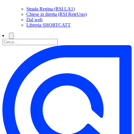
Strada Regina (RSI LA1)
Chiese in diretta (RSI ReteUno)
Dal web
Libreria SHORTCATT