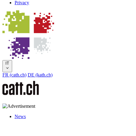
Privacy
IT
FR (cath.ch)
DE (kath.ch)
News