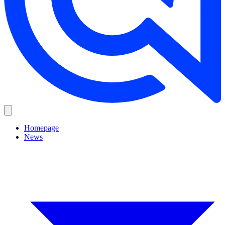
Homepage
News