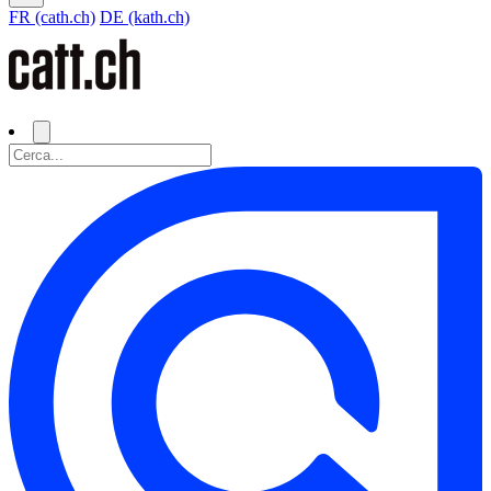
FR (cath.ch)
DE (kath.ch)