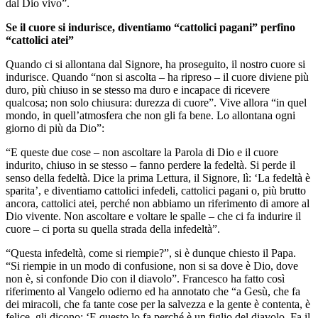
dal Dio vivo”.
Se il cuore si indurisce, diventiamo “cattolici pagani” perfino
“cattolici atei”
Quando ci si allontana dal Signore, ha proseguito, il nostro cuore si
indurisce. Quando “non si ascolta – ha ripreso – il cuore diviene più
duro, più chiuso in se stesso ma duro e incapace di ricevere
qualcosa; non solo chiusura: durezza di cuore”. Vive allora “in quel
mondo, in quell’atmosfera che non gli fa bene. Lo allontana ogni
giorno di più da Dio”:
“E queste due cose – non ascoltare la Parola di Dio e il cuore
indurito, chiuso in se stesso – fanno perdere la fedeltà. Si perde il
senso della fedeltà. Dice la prima Lettura, il Signore, lì: ‘La fedeltà è
sparita’, e diventiamo cattolici infedeli, cattolici pagani o, più brutto
ancora, cattolici atei, perché non abbiamo un riferimento di amore al
Dio vivente. Non ascoltare e voltare le spalle – che ci fa indurire il
cuore – ci porta su quella strada della infedeltà”.
“Questa infedeltà, come si riempie?”, si è dunque chiesto il Papa.
“Si riempie in un modo di confusione, non si sa dove è Dio, dove
non è, si confonde Dio con il diavolo”. Francesco ha fatto così
riferimento al Vangelo odierno ed ha annotato che “a Gesù, che fa
dei miracoli, che fa tante cose per la salvezza e la gente è contenta, è
felice, gli dicono: ‘E questo lo fa perché è un figlio del diavolo. Fa il