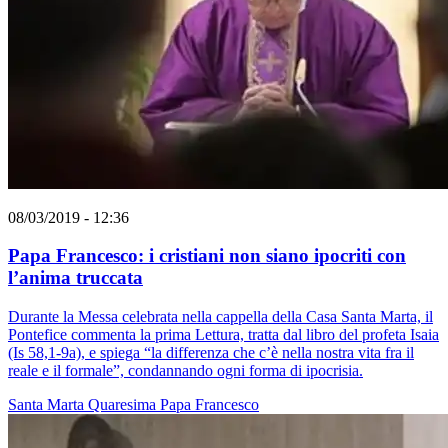
08/03/2019 - 12:36
Papa Francesco: i cristiani non siano ipocriti con
l’anima truccata
Durante la Messa celebrata nella cappella della Casa Santa Marta, il
Pontefice commenta la prima Lettura, tratta dal libro del profeta Isaia
(Is 58,1-9a), e spiega “la differenza che c’è nella nostra vita fra il
reale e il formale”, condannando ogni forma di ipocrisia.
Santa Marta
Quaresima
Papa Francesco