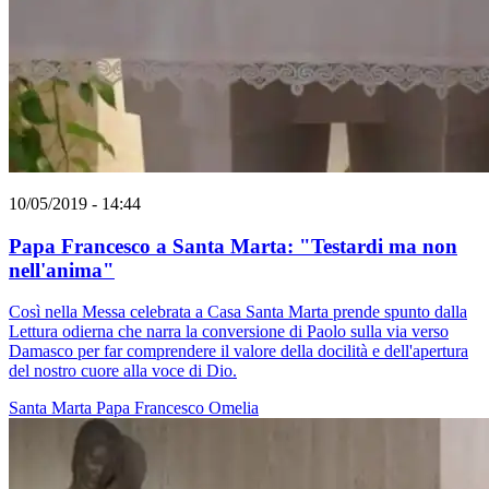
10/05/2019 - 14:44
Papa Francesco a Santa Marta: "Testardi ma non
nell'anima"
Così nella Messa celebrata a Casa Santa Marta prende spunto dalla
Lettura odierna che narra la conversione di Paolo sulla via verso
Damasco per far comprendere il valore della docilità e dell'apertura
del nostro cuore alla voce di Dio.
Santa Marta
Papa Francesco
Omelia