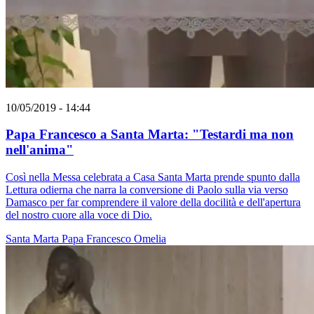
10/05/2019 - 14:44
Papa Francesco a Santa Marta: "Testardi ma non
nell'anima"
Così nella Messa celebrata a Casa Santa Marta prende spunto dalla
Lettura odierna che narra la conversione di Paolo sulla via verso
Damasco per far comprendere il valore della docilità e dell'apertura
del nostro cuore alla voce di Dio.
Santa Marta
Papa Francesco
Omelia