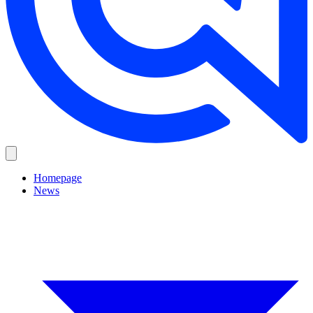
Homepage
News