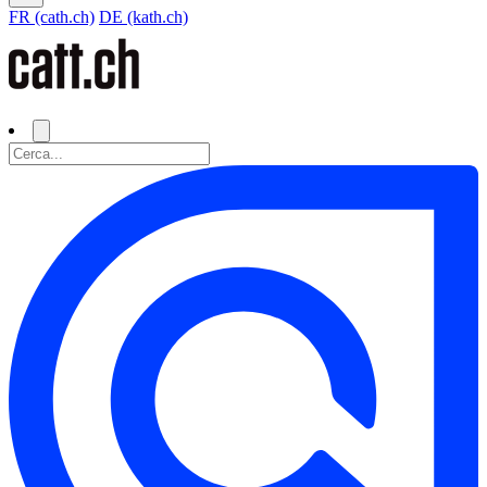
FR (cath.ch)
DE (kath.ch)