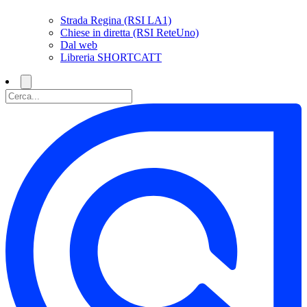
Strada Regina (RSI LA1)
Chiese in diretta (RSI ReteUno)
Dal web
Libreria SHORTCATT