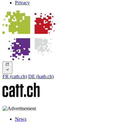
Privacy
IT
FR (cath.ch)
DE (kath.ch)
News