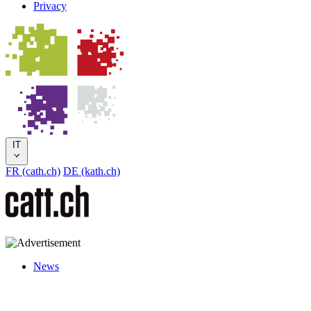
Privacy
IT
FR (cath.ch)
DE (kath.ch)
News