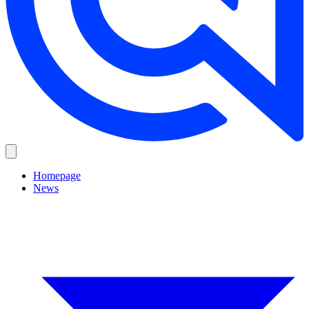
Homepage
News