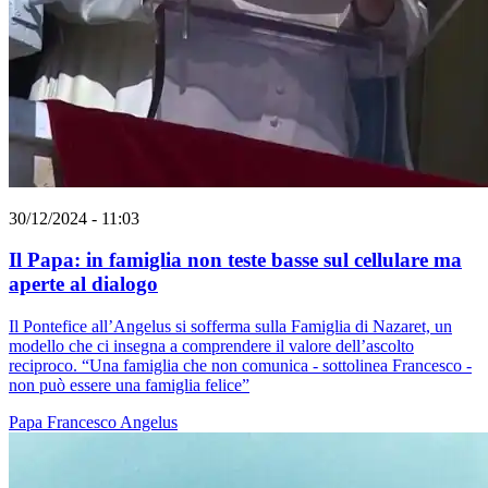
30/12/2024 - 11:03
Il Papa: in famiglia non teste basse sul cellulare ma
aperte al dialogo
Il Pontefice all’Angelus si sofferma sulla Famiglia di Nazaret, un
modello che ci insegna a comprendere il valore dell’ascolto
reciproco. “Una famiglia che non comunica - sottolinea Francesco -
non può essere una famiglia felice”
Papa Francesco
Angelus