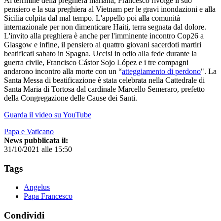
Al terrmine della preghiera mariana, Francesco rivolge il suo
pensiero e la sua preghiera al Vietnam per le gravi inondazioni e alla
Sicilia colpita dal mal tempo. L'appello poi alla comunità
internazionale per non dimenticare Haiti, terra segnata dal dolore.
L'invito alla preghiera è anche per l'imminente incontro Cop26 a
Glasgow e infine, il pensiero ai quattro giovani sacerdoti martiri
beatificati sabato in Spagna. Uccisi in odio alla fede durante la
guerra civile, Francisco Cástor Sojo López e i tre compagni
andarono incontro alla morte con un “
atteggiamento di perdono
". La
Santa Messa di beatificazione è stata celebrata nella Cattedrale di
Santa Maria di Tortosa dal cardinale Marcello Semeraro, prefetto
della Congregazione delle Cause dei Santi.
Guarda il video su YouTube
Papa e Vaticano
News pubblicata il:
31/10/2021 alle 15:50
Tags
Angelus
Papa Francesco
Condividi