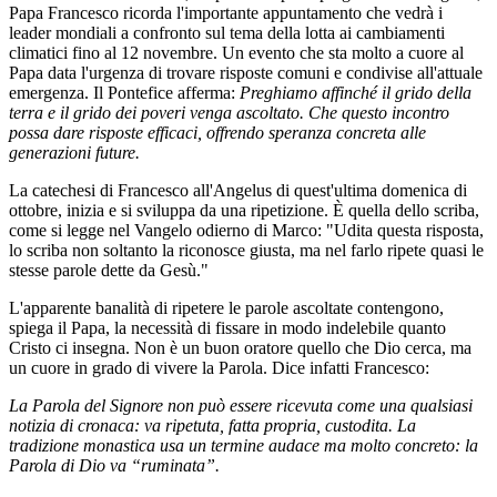
Papa Francesco ricorda l'importante appuntamento che vedrà i
leader mondiali a confronto sul tema della lotta ai cambiamenti
climatici fino al 12 novembre. Un evento che sta molto a cuore al
Papa data l'urgenza di trovare risposte comuni e condivise all'attuale
emergenza. Il Pontefice afferma:
Preghiamo affinché il grido della
terra e il grido dei poveri venga ascoltato. Che questo incontro
possa dare risposte efficaci, offrendo speranza concreta alle
generazioni future.
La catechesi di Francesco all'Angelus di quest'ultima domenica di
ottobre, inizia e si sviluppa da una ripetizione. È quella dello scriba,
come si legge nel Vangelo odierno di Marco: "Udita questa risposta,
lo scriba non soltanto la riconosce giusta, ma nel farlo ripete quasi le
stesse parole dette da Gesù."
L'apparente banalità di ripetere le parole ascoltate contengono,
spiega il Papa, la necessità di fissare in modo indelebile quanto
Cristo ci insegna. Non è un buon oratore quello che Dio cerca, ma
un cuore in grado di vivere la Parola. Dice infatti Francesco:
La Parola del Signore non può essere ricevuta come una qualsiasi
notizia di cronaca: va ripetuta, fatta propria, custodita. La
tradizione monastica usa un termine audace ma molto concreto: la
Parola di Dio va “ruminata”.