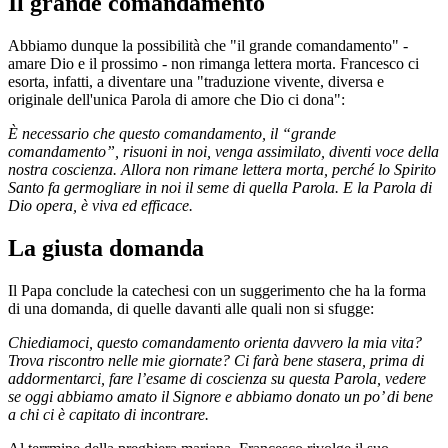
Il grande comandamento
Abbiamo dunque la possibilità che "il grande comandamento" -
amare Dio e il prossimo - non rimanga lettera morta. Francesco ci
esorta, infatti, a diventare una "traduzione vivente, diversa e
originale dell'unica Parola di amore che Dio ci dona":
È necessario che questo comandamento, il “grande
comandamento”, risuoni in noi, venga assimilato, diventi voce della
nostra coscienza. Allora non rimane lettera morta, perché lo Spirito
Santo fa germogliare in noi il seme di quella Parola. E la Parola di
Dio opera, è viva ed efficace.
La giusta domanda
Il Papa conclude la catechesi con un suggerimento che ha la forma
di una domanda, di quelle davanti alle quali non si sfugge:
Chiediamoci, questo comandamento orienta davvero la mia vita?
Trova riscontro nelle mie giornate? Ci farà bene stasera, prima di
addormentarci, fare l’esame di coscienza su questa Parola, vedere
se oggi abbiamo amato il Signore e abbiamo donato un po’ di bene
a chi ci è capitato di incontrare.