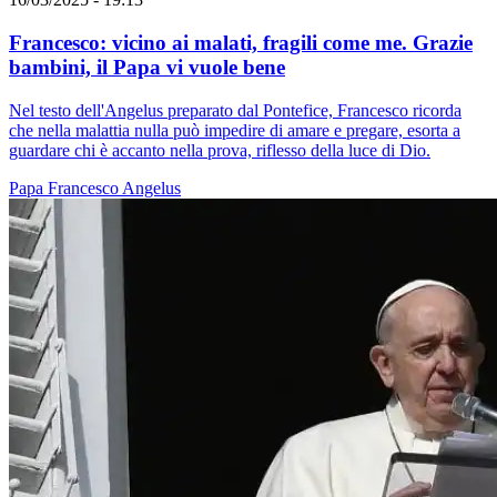
Francesco: vicino ai malati, fragili come me. Grazie
bambini, il Papa vi vuole bene
Nel testo dell'Angelus preparato dal Pontefice, Francesco ricorda
che nella malattia nulla può impedire di amare e pregare, esorta a
guardare chi è accanto nella prova, riflesso della luce di Dio.
Papa Francesco
Angelus