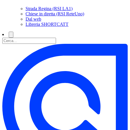
Strada Regina (RSI LA1)
Chiese in diretta (RSI ReteUno)
Dal web
Libreria SHORTCATT