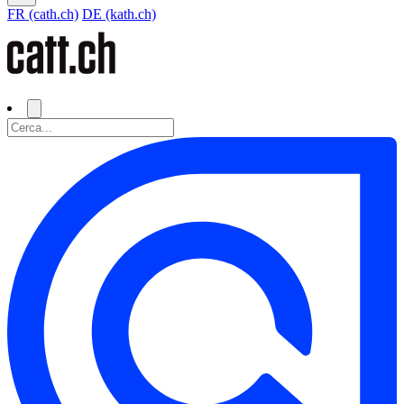
FR (cath.ch)
DE (kath.ch)