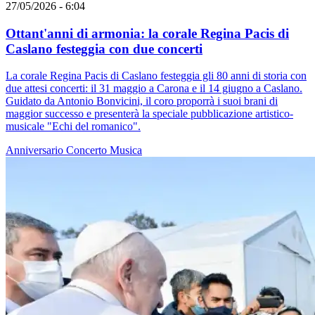
27/05/2026 - 6:04
Ottant'anni di armonia: la corale Regina Pacis di
Caslano festeggia con due concerti
La corale Regina Pacis di Caslano festeggia gli 80 anni di storia con
due attesi concerti: il 31 maggio a Carona e il 14 giugno a Caslano.
Guidato da Antonio Bonvicini, il coro proporrà i suoi brani di
maggior successo e presenterà la speciale pubblicazione artistico-
musicale "Echi del romanico".
Anniversario
Concerto
Musica