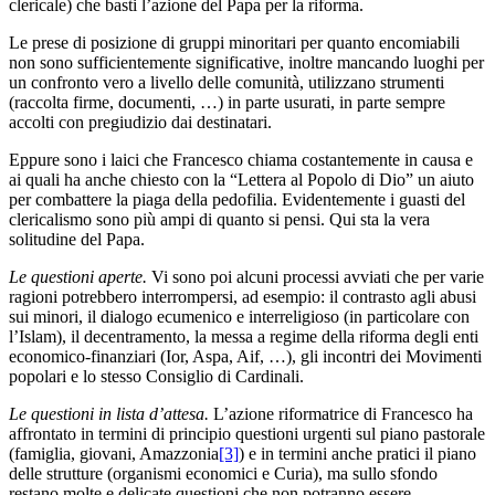
clericale) che basti l’azione del Papa per la riforma.
Le prese di posizione di gruppi minoritari per quanto encomiabili
non sono sufficientemente significative, inoltre mancando luoghi per
un confronto vero a livello delle comunità, utilizzano strumenti
(raccolta firme, documenti, …) in parte usurati, in parte sempre
accolti con pregiudizio dai destinatari.
Eppure sono i laici che Francesco chiama costantemente in causa e
ai quali ha anche chiesto con la “Lettera al Popolo di Dio” un aiuto
per combattere la piaga della pedofilia. Evidentemente i guasti del
clericalismo sono più ampi di quanto si pensi. Qui sta la vera
solitudine del Papa.
Le questioni aperte.
Vi sono poi alcuni processi avviati che per varie
ragioni potrebbero interrompersi, ad esempio: il contrasto agli abusi
sui minori, il dialogo ecumenico e interreligioso (in particolare con
l’Islam), il decentramento, la messa a regime della riforma degli enti
economico-finanziari (Ior, Aspa, Aif, …), gli incontri dei Movimenti
popolari e lo stesso Consiglio di Cardinali.
Le questioni in lista d’attesa.
L’azione riformatrice di Francesco ha
affrontato in termini di principio questioni urgenti sul piano pastorale
(famiglia, giovani, Amazzonia
[3]
) e in termini anche pratici il piano
delle strutture (organismi economici e Curia), ma sullo sfondo
restano molte e delicate questioni che non potranno essere