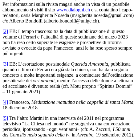
Per informazioni sulla rivista magari anche in vista di un possibile
abbonamento si visiti il sito
www.dialoghi.ch
e si contattino i capo-
redattori, ossia Margherita Noseda (margherita.noseda@gmail.com)
e/o Alberto Bondolfi (alberto.bondolfi@unige.ch).
[2]
EB: il tempo trascorso tra la data di pubblicazione di questo
volume di Ferrari e l’attualità di queste settimane del marzo 2023
non ha reso certo superate le esigenze e prospettive di riforma
avviate o evocate da papa Francesco, anzi le ha rese spesso sempre
più urgenti.
[3]
EB: L’esortazione postsinodale
Querida Amazonia,
pubblicata
quando il libro di Ferrari era già stata chiuso, non ha dato seguito
concreto a molte importanti esigenze, a cominciare dall’ordinazione
presbiterale dei
viri probati
, mentre l’accesso delle donne a lettorato
ed accolitato è divenuto realtà (cfr. Motu proprio “Spiritus Domini”
– 11 gennaio 2021).
[4]
Francesco,
Meditazione mattutina nella cappella di santa Marta
,
18 dicembre 2018.
[5]
Tra l’altro Martini in una intervista del 2011 nel programma
televisivo “La Chiesa nel mondo” ne suggeriva una convocazione
periodica, ipotizzando «ogni vent’anni» (cfr. A. Zaccuri,
I 50 anni
del Concilio nello sguardo della tv
, in
Avvenire,
19 settembre 2012).