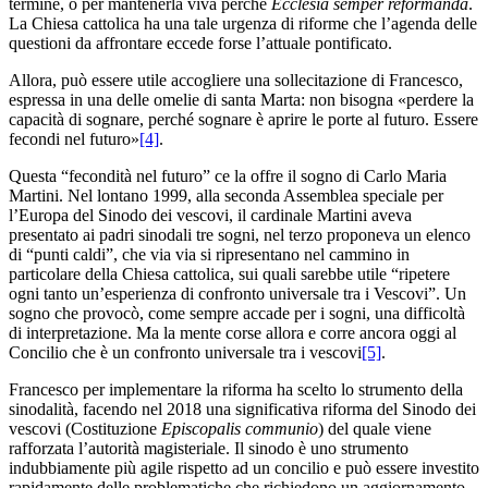
termine
, o per mantenerla viva perché
Ecclesia semper reformanda
.
La Chiesa cattolica ha una tale urgenza di riforme che l’agenda delle
questioni da affrontare eccede forse l’attuale pontificato.
Allora, può essere utile accogliere una sollecitazione di Francesco,
espressa in una delle omelie di santa Marta: non bisogna «perdere la
capacità di sognare, perché sognare è aprire le porte al futuro. Essere
fecondi nel futuro»
[4]
.
Questa “fecondità nel futuro” ce la offre il sogno di Carlo Maria
Martini. Nel lontano 1999, alla seconda Assemblea speciale per
l’Europa del Sinodo dei vescovi, il cardinale Martini aveva
presentato ai padri sinodali tre sogni, nel terzo proponeva un elenco
di “punti caldi”, che via via si ripresentano nel cammino in
particolare della Chiesa cattolica, sui quali sarebbe utile “ripetere
ogni tanto un’esperienza di confronto universale tra i Vescovi”. Un
sogno che provocò, come sempre accade per i sogni, una difficoltà
di interpretazione. Ma la mente corse allora e corre ancora oggi al
Concilio che è un confronto universale tra i vescovi
[5]
.
Francesco per implementare la riforma ha scelto lo strumento della
sinodalità, facendo nel 2018 una significativa riforma del Sinodo dei
vescovi (Costituzione
Episcopalis communio
) del quale viene
rafforzata l’autorità magisteriale. Il sinodo è uno strumento
indubbiamente più agile rispetto ad un concilio e può essere investito
rapidamente delle problematiche che richiedono un aggiornamento.