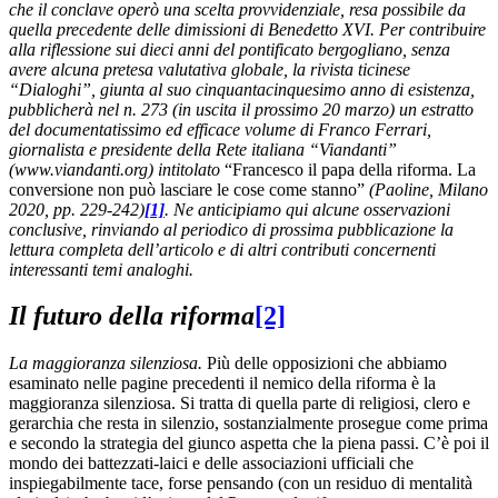
che il conclave operò una scelta provvidenziale, resa possibile da
quella precedente delle dimissioni di Benedetto XVI. Per contribuire
alla riflessione sui dieci anni del pontificato bergogliano, senza
avere alcuna pretesa valutativa globale, la rivista ticinese
“Dialoghi”, giunta al suo cinquantacinquesimo anno di esistenza,
pubblicherà nel n. 273 (in uscita il prossimo 20 marzo) un estratto
del documentatissimo ed efficace volume di Franco Ferrari,
giornalista e presidente della Rete italiana “Viandanti”
(www.viandanti.org) intitolato
“Francesco il papa della riforma. La
conversione non può lasciare le cose come stanno”
(Paoline, Milano
2020, pp. 229-242)
[1]
.
Ne anticipiamo qui alcune osservazioni
conclusive, rinviando al periodico di prossima pubblicazione la
lettura completa dell’articolo e di altri contributi concernenti
interessanti temi analoghi.
Il futuro della riforma
[2]
La maggioranza silenziosa.
Più delle opposizioni che abbiamo
esaminato nelle pagine precedenti il nemico della riforma è la
maggioranza silenziosa. Si tratta di quella parte di religiosi, clero e
gerarchia che resta in silenzio, sostanzialmente prosegue come prima
e secondo la strategia del giunco aspetta che la piena passi. C’è poi il
mondo dei battezzati-laici e delle associazioni ufficiali che
inspiegabilmente tace, forse pensando (con un residuo di mentalità