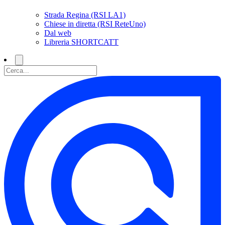
Strada Regina (RSI LA1)
Chiese in diretta (RSI ReteUno)
Dal web
Libreria SHORTCATT