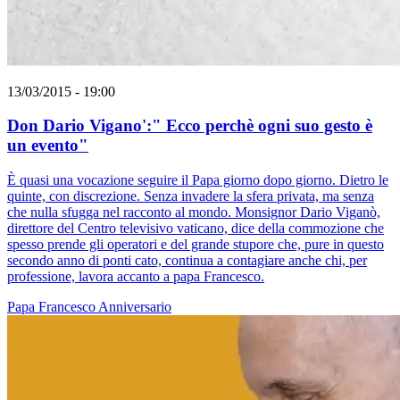
13/03/2015 - 19:00
Don Dario Vigano':" Ecco perchè ogni suo gesto è
un evento"
È quasi una vocazione seguire il Papa giorno dopo giorno. Dietro le
quinte, con discrezione. Senza invadere la sfera privata, ma senza
che nulla sfugga nel racconto al mondo. Monsignor Dario Viganò,
direttore del Centro televisivo vaticano, dice della commozione che
spesso prende gli operatori e del grande stupore che, pure in questo
secondo anno di ponti cato, continua a contagiare anche chi, per
professione, lavora accanto a papa Francesco.
Papa Francesco
Anniversario