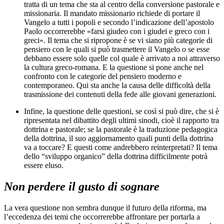
tratta di un tema che sta al centro della conversione pastorale e
missionaria. Il mandato missionario richiede di portare il
Vangelo a tutti i popoli e secondo l’indicazione dell’apostolo
Paolo occorrerebbe «farsi giudeo con i giudei e greco con i
greci». Il tema che si ripropone è se vi siano più categorie di
pensiero con le quali si può trasmettere il Vangelo o se esse
debbano essere solo quelle col quale è arrivato a noi attraverso
la cultura greco-romana. E la questione si pone anche nel
confronto con le categorie del pensiero moderno e
contemporaneo. Qui sta anche la causa delle difficoltà della
trasmissione dei contenuti della fede alle giovani generazioni.
Infine, la questione delle questioni, se così si può dire, che si è
ripresentata nel dibattito degli ultimi sinodi, cioè il rapporto tra
dottrina e pastorale; se la pastorale è la traduzione pedagogica
della dottrina, il suo aggiornamento quali punti della dottrina
va a toccare? E questi come andrebbero reinterpretati? Il tema
dello “sviluppo organico” della dottrina difficilmente potrà
essere eluso.
Non perdere il gusto di sognare
La vera questione non sembra dunque il futuro della riforma, ma
l’eccedenza dei temi che occorrerebbe affrontare per portarla a