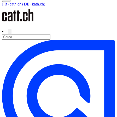
FR (cath.ch)
DE (kath.ch)