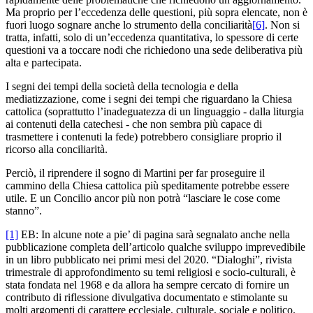
Ma proprio per l’eccedenza delle questioni, più sopra elencate, non è
fuori luogo sognare anche lo strumento della conciliarità
[6]
. Non si
tratta, infatti, solo di un’eccedenza quantitativa, lo spessore di certe
questioni va a toccare nodi che richiedono una sede deliberativa più
alta e partecipata.
I segni dei tempi della società della tecnologia e della
mediatizzazione, come i segni dei tempi che riguardano la Chiesa
cattolica (soprattutto l’inadeguatezza di un linguaggio - dalla liturgia
ai contenuti della catechesi - che non sembra più capace di
trasmettere i contenuti la fede) potrebbero consigliare proprio il
ricorso alla conciliarità.
Perciò, il riprendere il sogno di Martini per far proseguire il
cammino della Chiesa cattolica più speditamente potrebbe essere
utile. E un Concilio ancor più non potrà “lasciare le cose come
stanno”.
[1]
EB: In alcune note a pie’ di pagina sarà segnalato anche nella
pubblicazione completa dell’articolo qualche sviluppo imprevedibile
in un libro pubblicato nei primi mesi del 2020. “Dialoghi”, rivista
trimestrale di approfondimento su temi religiosi e socio-culturali, è
stata fondata nel 1968 e da allora ha sempre cercato di fornire un
contributo di riflessione divulgativa documentato e stimolante su
molti argomenti di carattere ecclesiale, culturale, sociale e politico.