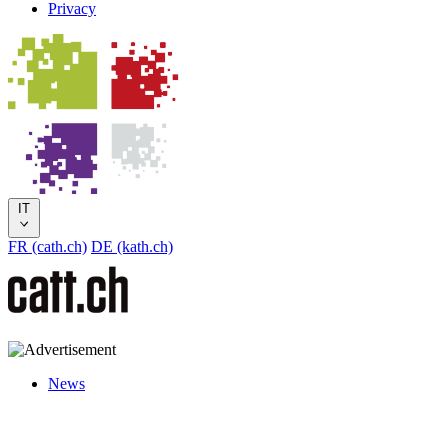
Privacy
IT
FR (cath.ch)
DE (kath.ch)
News