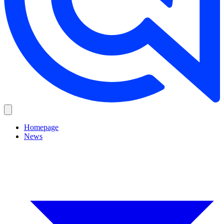
Homepage
News