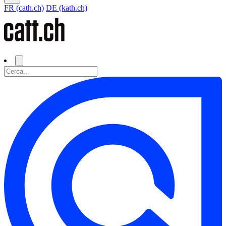
FR (cath.ch)
DE (kath.ch)