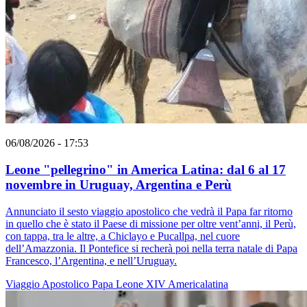
06/08/2026 - 17:53
Leone "pellegrino" in America Latina: dal 6 al 17
novembre in Uruguay, Argentina e Perù
Annunciato il sesto viaggio apostolico che vedrà il Papa far ritorno
in quello che è stato il Paese di missione per oltre vent’anni, il Perù,
con tappa, tra le altre, a Chiclayo e Pucallpa, nel cuore
dell’Amazzonia. Il Pontefice si recherà poi nella terra natale di Papa
Francesco, l’Argentina, e nell’Uruguay.
Viaggio Apostolico
Papa Leone XIV
Americalatina