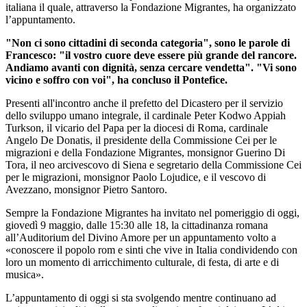
italiana il quale, attraverso la Fondazione Migrantes, ha organizzato
l’appuntamento.
"Non ci sono cittadini di seconda categoria", sono le parole di
Francesco: "il vostro cuore deve essere più grande del rancore.
Andiamo avanti con dignità, senza cercare vendetta". "Vi sono
vicino e soffro con voi", ha concluso il Pontefice.
Presenti all'incontro anche il prefetto del Dicastero per il servizio
dello sviluppo umano integrale, il cardinale Peter Kodwo Appiah
Turkson, il vicario del Papa per la diocesi di Roma, cardinale
Angelo De Donatis, il presidente della Commissione Cei per le
migrazioni e della Fondazione Migrantes, monsignor Guerino Di
Tora, il neo arcivescovo di Siena e segretario della Commissione Cei
per le migrazioni, monsignor Paolo Lojudice, e il vescovo di
Avezzano, monsignor Pietro Santoro.
Sempre la Fondazione Migrantes ha invitato nel pomeriggio di oggi,
giovedì 9 maggio, dalle 15:30 alle 18, la cittadinanza romana
all’Auditorium del Divino Amore per un appuntamento volto a
«conoscere il popolo rom e sinti che vive in Italia condividendo con
loro un momento di arricchimento culturale, di festa, di arte e di
musica».
L’appuntamento di oggi si sta svolgendo mentre continuano ad