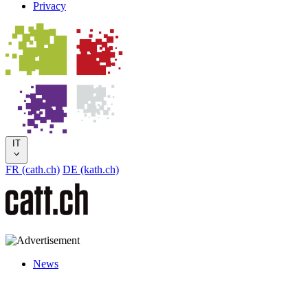
Privacy
IT
FR (cath.ch)
DE (kath.ch)
News