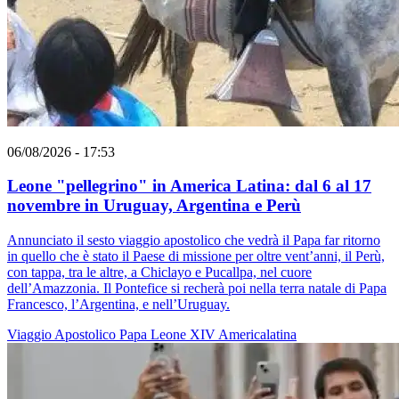
06/08/2026 - 17:53
Leone "pellegrino" in America Latina: dal 6 al 17
novembre in Uruguay, Argentina e Perù
Annunciato il sesto viaggio apostolico che vedrà il Papa far ritorno
in quello che è stato il Paese di missione per oltre vent’anni, il Perù,
con tappa, tra le altre, a Chiclayo e Pucallpa, nel cuore
dell’Amazzonia. Il Pontefice si recherà poi nella terra natale di Papa
Francesco, l’Argentina, e nell’Uruguay.
Viaggio Apostolico
Papa Leone XIV
Americalatina