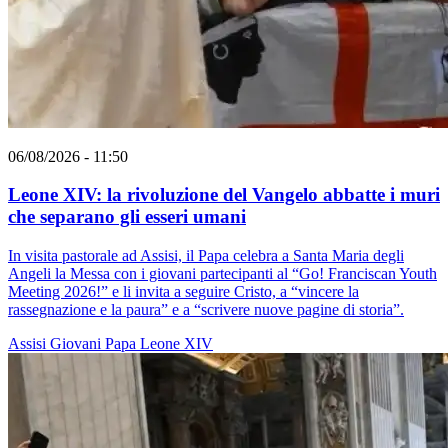
06/08/2026 - 11:50
Leone XIV: la rivoluzione del Vangelo abbatte i muri
che separano gli esseri umani
In visita pastorale ad Assisi, il Papa celebra a Santa Maria degli
Angeli la Messa con i giovani partecipanti al “Go! Franciscan Youth
Meeting 2026!” e li invita a seguire Cristo, a “vincere la
rassegnazione e la paura” e a “scrivere nuove pagine di storia”.
Assisi
Giovani
Papa Leone XIV