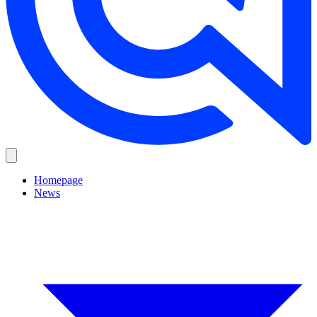
Homepage
News