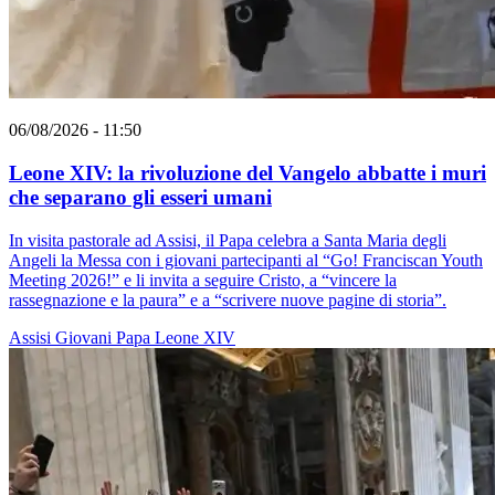
06/08/2026 - 11:50
Leone XIV: la rivoluzione del Vangelo abbatte i muri
che separano gli esseri umani
In visita pastorale ad Assisi, il Papa celebra a Santa Maria degli
Angeli la Messa con i giovani partecipanti al “Go! Franciscan Youth
Meeting 2026!” e li invita a seguire Cristo, a “vincere la
rassegnazione e la paura” e a “scrivere nuove pagine di storia”.
Assisi
Giovani
Papa Leone XIV