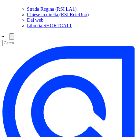
Strada Regina (RSI LA1)
Chiese in diretta (RSI ReteUno)
Dal web
Libreria SHORTCATT