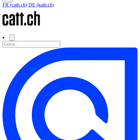
FR (cath.ch)
DE (kath.ch)