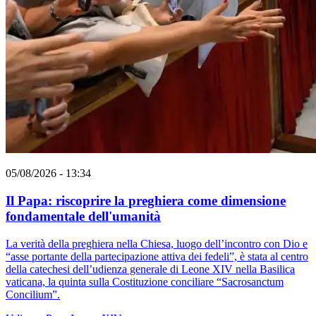
05/08/2026 - 13:34
Il Papa: riscoprire la preghiera come dimensione
fondamentale dell'umanità
La verità della preghiera nella Chiesa, luogo dell’incontro con Dio e
“asse portante della partecipazione attiva dei fedeli”, è stata al centro
della catechesi dell’udienza generale di Leone XIV nella Basilica
vaticana, la quinta sulla Costituzione conciliare “Sacrosanctum
Concilium”.