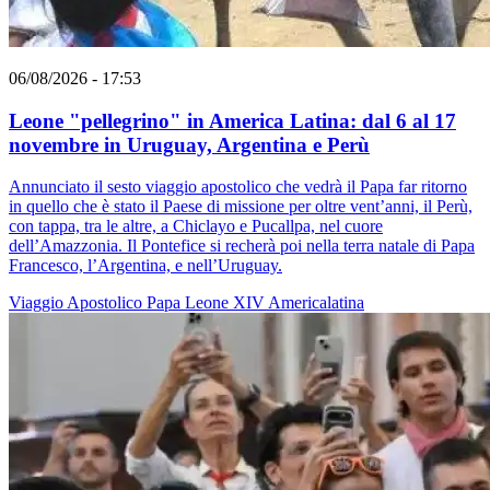
06/08/2026 - 17:53
Leone "pellegrino" in America Latina: dal 6 al 17
novembre in Uruguay, Argentina e Perù
Annunciato il sesto viaggio apostolico che vedrà il Papa far ritorno
in quello che è stato il Paese di missione per oltre vent’anni, il Perù,
con tappa, tra le altre, a Chiclayo e Pucallpa, nel cuore
dell’Amazzonia. Il Pontefice si recherà poi nella terra natale di Papa
Francesco, l’Argentina, e nell’Uruguay.
Viaggio Apostolico
Papa Leone XIV
Americalatina