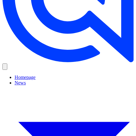
Homepage
News