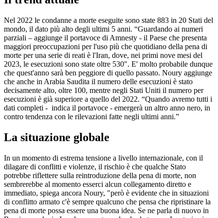
Nel 2022 le condanne a morte eseguite sono state 883 in 20 Stati del
mondo, il dato più alto degli ultimi 5 anni. “Guardando ai numeri
parziali – aggiunge il portavoce di Amnesty - il Paese che presenta
maggiori preoccupazioni per l'uso più che quotidiano della pena di
morte per una serie di reati è l'Iran, dove, nei primi nove mesi del
2023, le esecuzioni sono state oltre 530". E' molto probabile dunque
che quest'anno sarà ben peggiore di quello passato. Noury aggiunge
che anche in Arabia Saudita il numero delle esecuzioni è stato
decisamente alto, oltre 100, mentre negli Stati Uniti il numero per
esecuzioni è già superiore a quello del 2022. “Quando avremo tutti i
dati completi - indica il portavoce - emergerà un altro anno nero, in
contro tendenza con le rilevazioni fatte negli ultimi anni.”
La situazione globale
In un momento di estrema tensione a livello internazionale, con il
dilagare di conflitti e violenze, il rischio è che qualche Stato
potrebbe riflettere sulla reintroduzione della pena di morte, non
sembrerebbe al momento esserci alcun collegamento diretto e
immediato, spiega ancora Noury, "però è evidente che in situazioni
di conflitto armato c'è sempre qualcuno che pensa che ripristinare la
pena di morte possa essere una buona idea. Se ne parla di nuovo in