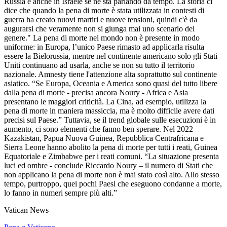
Russia e anche in Israele se ne sta parlando da tempo. La storia ci
dice che quando la pena di morte è stata utilizzata in contesti di
guerra ha creato nuovi martiri e nuove tensioni, quindi c'è da
augurarsi che veramente non si giunga mai uno scenario del
genere." La pena di morte nel mondo non è presente in modo
uniforme: in Europa, l’unico Paese rimasto ad applicarla risulta
essere la Bielorussia, mentre nel continente americano solo gli Stati
Uniti continuano ad usarla, anche se non su tutto il territorio
nazionale. Amnesty tiene l'attenzione alta soprattutto sul continente
asiatico. “Se Europa, Oceania e America sono quasi del tutto libere
dalla pena di morte - precisa ancora Noury - Africa e Asia
presentano le maggiori criticità. La Cina, ad esempio, utilizza la
pena di morte in maniera massiccia, ma è molto difficile avere dati
precisi sul Paese.” Tuttavia, se il trend globale sulle esecuzioni è in
aumento, ci sono elementi che fanno ben sperare. Nel 2022
Kazakistan, Papua Nuova Guinea, Repubblica Centrafricana e
Sierra Leone hanno abolito la pena di morte per tutti i reati, Guinea
Equatoriale e Zimbabwe per i reati comuni. “La situazione presenta
luci ed ombre - conclude Riccardo Noury – il numero di Stati che
non applicano la pena di morte non è mai stato così alto. Allo stesso
tempo, purtroppo, quei pochi Paesi che eseguono condanne a morte,
lo fanno in numeri sempre più alti.”
Vatican News