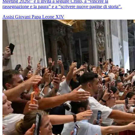
Meeting 2026!” e li invita a seguire Cristo, a “vincere la
rassegnazione e la paura” e a “scrivere nuove pagine di storia”.
Assisi
Giovani
Papa Leone XIV