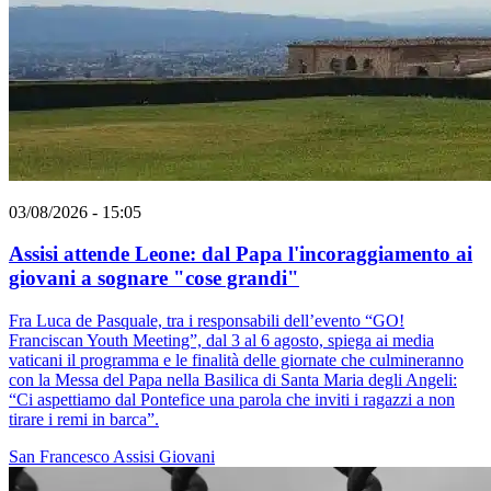
03/08/2026 - 15:05
Assisi attende Leone: dal Papa l'incoraggiamento ai
giovani a sognare "cose grandi"
Fra Luca de Pasquale, tra i responsabili dell’evento “GO!
Franciscan Youth Meeting”, dal 3 al 6 agosto, spiega ai media
vaticani il programma e le finalità delle giornate che culmineranno
con la Messa del Papa nella Basilica di Santa Maria degli Angeli:
“Ci aspettiamo dal Pontefice una parola che inviti i ragazzi a non
tirare i remi in barca”.
San Francesco
Assisi
Giovani