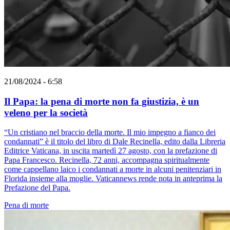
21/08/2024 - 6:58
Il Papa: la pena di morte non fa giustizia, è un
veleno per la società
“Un cristiano nel braccio della morte. Il mio impegno a fianco dei
condannati” è il titolo del libro di Dale Recinella, edito dalla Libreria
Editrice Vaticana, in uscita martedì 27 agosto, con la prefazione di
Papa Francesco. Recinella, 72 anni, accompagna spiritualmente
come cappellano laico i condannati a morte in alcuni penitenziari in
Florida insieme alla moglie. Vaticannews rende nota in anteprima la
Prefazione del Papa.
Pena di morte