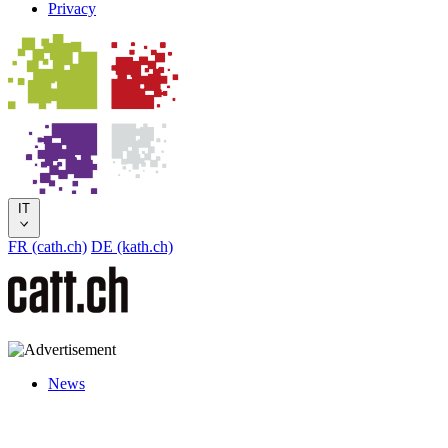
Privacy
IT
FR (cath.ch)
DE (kath.ch)
News