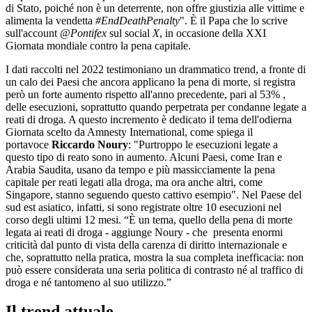
di Stato, poiché non è un deterrente, non offre giustizia alle vittime e
alimenta la vendetta
#EndDeathPenalty
". È il Papa che lo scrive
sull'account
@Pontifex
sul social
X
, in occasione della XXI
Giornata mondiale contro la pena capitale.
I dati raccolti nel 2022 testimoniano un drammatico trend, a fronte di
un calo dei Paesi che ancora applicano la pena di morte, si registra
però un forte aumento rispetto all'anno precedente, pari al 53% ,
delle esecuzioni, soprattutto quando perpetrata per condanne legate a
reati di droga. A questo incremento è dedicato il tema dell'odierna
Giornata scelto da Amnesty International, come spiega il
portavoce
Riccardo Noury
: "Purtroppo le esecuzioni legate a
questo tipo di reato sono in aumento. Alcuni Paesi, come Iran e
Arabia Saudita, usano da tempo e più massicciamente la pena
capitale per reati legati alla droga, ma ora anche altri, come
Singapore, stanno seguendo questo cattivo esempio". Nel Paese del
sud est asiatico, infatti, si sono registrate oltre 10 esecuzioni nel
corso degli ultimi 12 mesi. “È un tema, quello della pena di morte
legata ai reati di droga - aggiunge Noury - che presenta enormi
criticità dal punto di vista della carenza di diritto internazionale e
che, soprattutto nella pratica, mostra la sua completa inefficacia: non
può essere considerata una seria politica di contrasto né al traffico di
droga e né tantomeno al suo utilizzo.”
Il trend attuale