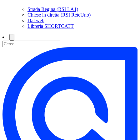
Strada Regina (RSI LA1)
Chiese in diretta (RSI ReteUno)
Dal web
Libreria SHORTCATT