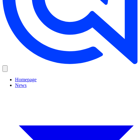
Homepage
News