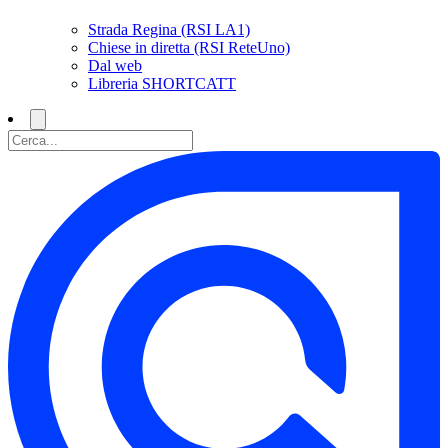
Strada Regina (RSI LA1)
Chiese in diretta (RSI ReteUno)
Dal web
Libreria SHORTCATT