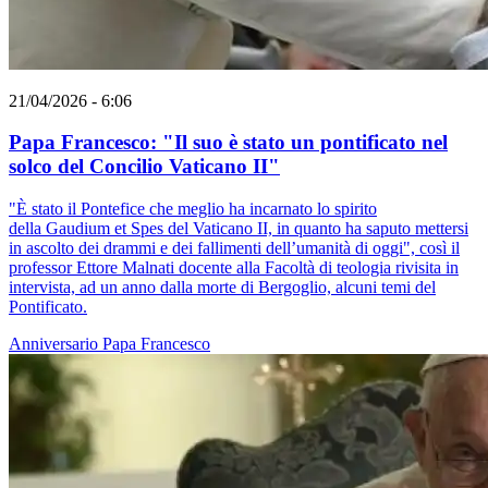
21/04/2026 - 6:06
Papa Francesco: "Il suo è stato un pontificato nel
solco del Concilio Vaticano II"
"È stato il Pontefice che meglio ha incarnato lo spirito
della Gaudium et Spes del Vaticano II, in quanto ha saputo mettersi
in ascolto dei drammi e dei fallimenti dell’umanità di oggi", così il
professor Ettore Malnati docente alla Facoltà di teologia rivisita in
intervista, ad un anno dalla morte di Bergoglio, alcuni temi del
Pontificato.
Anniversario
Papa Francesco