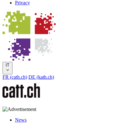
Privacy
IT
FR (cath.ch)
DE (kath.ch)
News