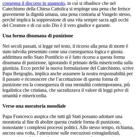
consegna il discorso in spagnolo
, in cui si ribadisce che nel
Catechismo della Chiesa Cattolica si respinge una pena che ferisce
gravemente la dignità umana, una pena contraria al Vangelo stesso,
perché implica la soppressione di una vita sempre sacra agli occhi
del Creatore e di cui solo Dio è il vero giudice e garante.
Una forma disumana di punizione
Nei secoli passati, si legge nel testo, il ricorso alla pena di morte è
stato talvolta presentato come una conseguenza logica e giusta;
addirittura nello Stato Pontificio si è fatto ricorso a questa forma
disumana di punizione, ignorando il primato della misericordia sulla
giustizia. Ecco perché la nuova formulazione del Catechismo, scrive
Papa Bergoglio, implica anche assumere la nostra responsabilità per
il passato e riconoscere che l’accettazione di questa forma di
punizione era la conseguenza di una mentalità contemporanea, più
legalistica che cristiana, che sacralizzava il valore di leggi prive di
umanità e misericordia.
Verso una moratoria mondiale
Papa Francesco auspica che tutti gli Stati possano adottare una
moratoria al fine di abolire questa crudele forma di punizione,
nonostante i complessi processi politici. Allo stesso tempo, richiama,
ancora una volta, l’attenzione sulle esecuzioni extragiudiziali,