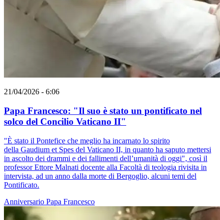
21/04/2026 - 6:06
Papa Francesco: "Il suo è stato un pontificato nel
solco del Concilio Vaticano II"
"È stato il Pontefice che meglio ha incarnato lo spirito
della Gaudium et Spes del Vaticano II, in quanto ha saputo mettersi
in ascolto dei drammi e dei fallimenti dell’umanità di oggi", così il
professor Ettore Malnati docente alla Facoltà di teologia rivisita in
intervista, ad un anno dalla morte di Bergoglio, alcuni temi del
Pontificato.
Anniversario
Papa Francesco