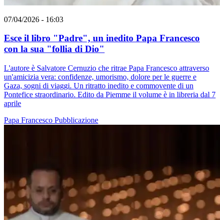
07/04/2026 - 16:03
Esce il libro "Padre", un inedito Papa Francesco
con la sua "follia di Dio"
L'autore è Salvatore Cernuzio che ritrae Papa Francesco attraverso
un'amicizia vera: confidenze, umorismo, dolore per le guerre e
Gaza, sogni di viaggi. Un ritratto inedito e commovente di un
Pontefice straordinario. Edito da Piemme il volume è in libreria dal 7
aprile
Papa Francesco
Pubblicazione