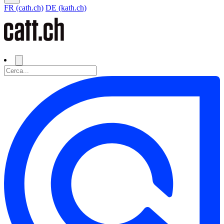
FR (cath.ch)
DE (kath.ch)