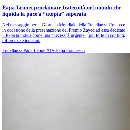
Papa Leone: proclamare fraternità nel mondo che
liquida la pace a “utopia” superata
Nel messaggio per la Giornata Mondiale della Fratellanza Umana e
in occasione della presentazione del Premio Zayed ad essa dedicato,
il Papa la indica come una “necessità urgente”, più forte di conflitti,
differenze e tensioni.
Fratellanza
Papa Leone XIV
Papa Francesco