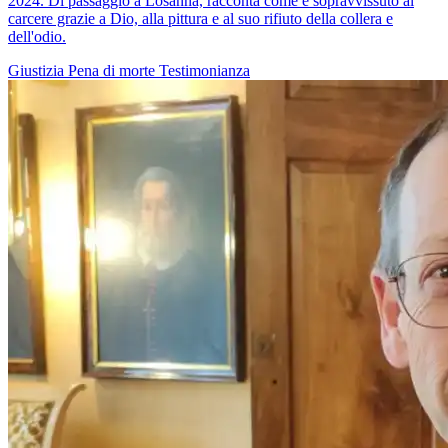
2024. Di passaggio a Losanna, racconta come è sopravvissuto al
carcere grazie a Dio, alla pittura e al suo rifiuto della collera e
dell'odio.
Giustizia
Pena di morte
Testimonianza