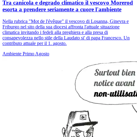
Tra canicola e degrado climatico il vescovo Morerod
esorta a prendere seriamente a cuore l'ambiente
Nella rubrica "Mot de l'évêque" il vescovo di Losanna, Ginevra e
Friburgo nel sito della sua diocesi affronta l'attuale situazione
climatica invitando i fedeli alla preghiera e alla presa di
consapevolezza nello stile della Laudato si' di papa Francesco. Un
contributo attuale per il 1. agosto.
Ambiente
Primo Agosto