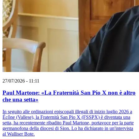
27/07/2026 - 11:11
Paul Martone: «La Fraternità San Pio X non è altro
che una setta»
In seguito alle ordinazioni episcopali illegali di inizio luglio 2026 a
Écône (Vallese), la Fraternità San Pio X (FSSPX) è diventata una
setta, ha recentemente ribadito Paul Martone, portavoce per la parte
germanofona della diocesi di Sion. Lo ha dichiarato in un'intervista
al Walliser Bote.