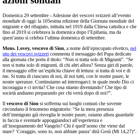
azioni solidali
Domenica 29 settembre - Adesione dei vescovi svizzeri all’evento
mondiale di oggi: la 105esima edizione della Giornata mondiale del
migrante e del rifugiato, istituita nel 1919 dalla Chiesa cattolica e che
fino al 2019 si celebrava la domenica dopo l’Epifania, ma da
quest’anno si celebra l’ultima domenica di settembre.
Mons. Lovey, vescovo di Sion
, a nome dell’episcopato elvetico,
nel
sito dei vescovi svizzeri
commenta il messaggio del Papa dedicato
alla giornata che porta il titolo: “Non si tratta solo di Migranti”. “Se
non si tratta solo di migranti, di chi altri allora? Senza giri di parole,
il messaggio offre un’esplicita chiave di lettura: si tratta di voi e di
me. Si tratta di ciascuno di noi, di noi tutti, con le nostre paure, le
nostre speranze. Continuiamo ad interrogarci: in quale modo Dio ci
incoraggia e ci invita? Che cosa stiamo diventando? Che tipo di
società andiamo preparando per chi verrà dopo di noi?”.
Il
vescovo di Sion
si sofferma sui luoghi comuni che sovente
circondano il fenomeno migratorio: “Se la mera presenza
dell’immigrato già risveglia le nostre paure, osiamo allora guardarle
in faccia e sventarle appoggiandoci all’esperienza e
all’insegnamento del Vangelo? Chi è quell’uomo che viene dal
mare? ‘Coraggio, sono io, non abbiate paura’ dirà Gesù (Mt 14,27)”.