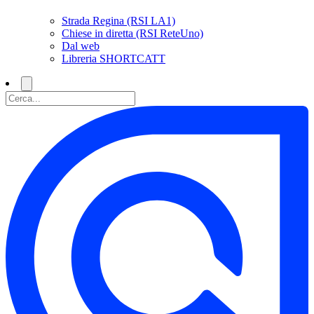
Strada Regina (RSI LA1)
Chiese in diretta (RSI ReteUno)
Dal web
Libreria SHORTCATT