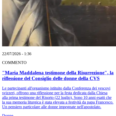
22/07/2026 - 1:36
COMMENTO
"Maria Maddalena testimone della Risurrezione", la
riflessione del Consiglio delle donne della CVS
Le partecipanti all'organismo istituito dalla Conferenza dei vescovi
svizzeri, offrono una riflessione per la festa dedicata dalla Chiesa
alla prima testimone del Risorto (22 luglio). Sono 10 anni esatti che
la sua memoria liturgica è stata elevata a festività da papa Francesco.
Un pensiero particolare alle donne impegnate nell'apostolato.
Donne