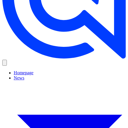
Homepage
News