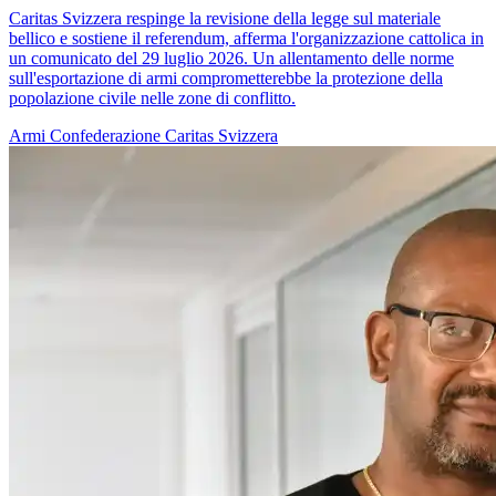
Caritas Svizzera respinge la revisione della legge sul materiale
bellico e sostiene il referendum, afferma l'organizzazione cattolica in
un comunicato del 29 luglio 2026. Un allentamento delle norme
sull'esportazione di armi comprometterebbe la protezione della
popolazione civile nelle zone di conflitto.
Armi
Confederazione
Caritas Svizzera