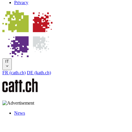
Privacy
IT
FR (cath.ch)
DE (kath.ch)
News