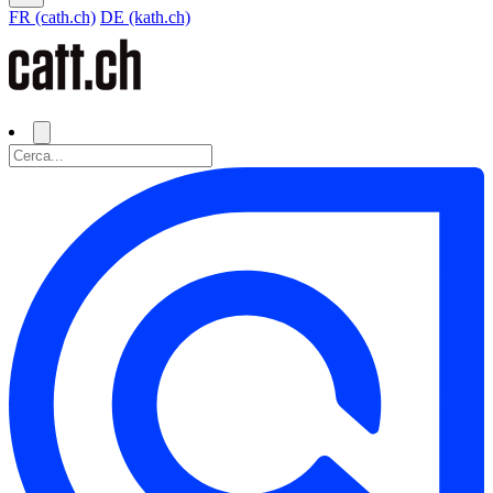
FR (cath.ch)
DE (kath.ch)