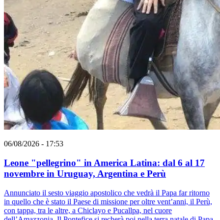
06/08/2026 - 17:53
Leone "pellegrino" in America Latina: dal 6 al 17
novembre in Uruguay, Argentina e Perù
Annunciato il sesto viaggio apostolico che vedrà il Papa far ritorno
in quello che è stato il Paese di missione per oltre vent’anni, il Perù,
con tappa, tra le altre, a Chiclayo e Pucallpa, nel cuore
dell’Amazzonia. Il Pontefice si recherà poi nella terra natale di Papa