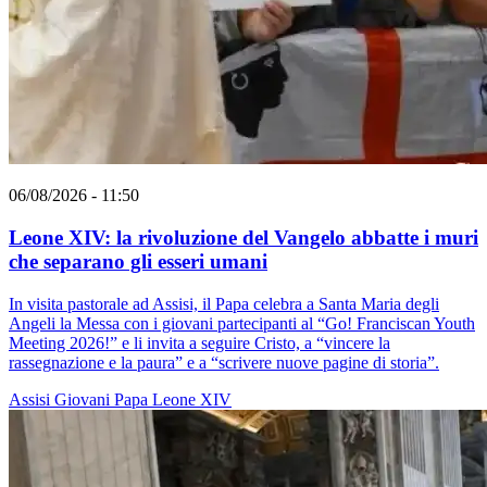
06/08/2026 - 11:50
Leone XIV: la rivoluzione del Vangelo abbatte i muri
che separano gli esseri umani
In visita pastorale ad Assisi, il Papa celebra a Santa Maria degli
Angeli la Messa con i giovani partecipanti al “Go! Franciscan Youth
Meeting 2026!” e li invita a seguire Cristo, a “vincere la
rassegnazione e la paura” e a “scrivere nuove pagine di storia”.
Assisi
Giovani
Papa Leone XIV