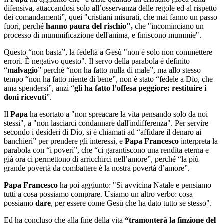
difensiva, attaccandosi solo all’osservanza delle regole ed al rispetto
dei comandamenti”, quei "cristiani misurati, che mai fanno un passo
fuori, perché
hanno paura del rischio",
che "incominciano un
processo di mummificazione dell'anima, e finiscono mummie".
Questo “non basta”, la fedeltà a Gesù "non è solo non commettere
errori. È negativo questo". Il servo della parabola è definito
“
malvagio
” perché “non ha fatto nulla di male”, ma allo stesso
tempo “non ha fatto niente di bene”, non è stato “fedele a Dio, che
ama spendersi”, anzi “
gli ha fatto l’offesa peggiore: restituire i
doni ricevuti
”.
Il
Papa
ha esortato a "non spreacare la vita pensando solo da noi
stessi", a "non lasciarci condannare dall'indifferenza". Per servire
secondo i desideri di Dio, si è chiamati ad “affidare il denaro ai
banchieri” per prendere gli interessi, e
Papa Francesco
interpreta la
parabola con “i poveri”, che “ci garantiscono una rendita eterna e
già ora ci permettono di arricchirci nell’amore”, perché “la più
grande povertà da combattere è la nostra povertà d’amore”.
Papa Francesco
ha poi aggiunto: "Si avvicina Natale e pensiamo
tutti a cosa possiamo comprare. Usiamo un altro verbo: cosa
possiamo
dare
, per essere come Gesù che ha dato tutto se stesso".
Ed ha concluso che alla fine della vita
“tramonterà la finzione del