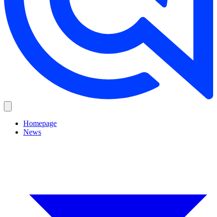
Homepage
News